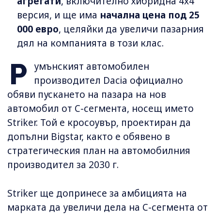
агрегати
, включително хибридна 4x4
версия, и ще има
начална цена под 25
000 евро
, целяйки да увеличи пазарния
дял на компанията в този клас.
Р
умънският автомобилен
производител Dacia официално
обяви пускането на пазара на нов
автомобил от C-сегмента, носещ името
Striker. Той е кросоувър, проектиран да
допълни Bigstar, както е обявено в
стратегическия план на автомобилния
производител за 2030 г.
Striker ще допринесе за амбицията на
марката да увеличи дела на C-сегмента от