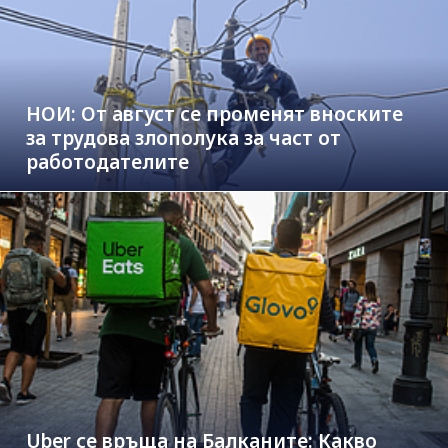
НОИ: От август се променят вноските
за трудова злополука за част от
работодателите
Uber се връща на Балканите: Какво