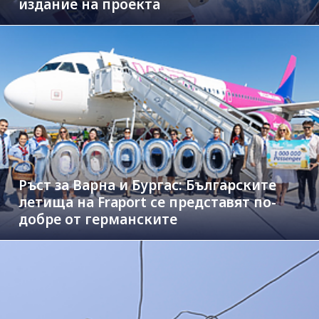
издание на проекта
Ръст за Варна и Бургас: Българските
летища на Fraport се представят по-
добре от германските