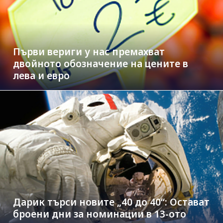
Първи вериги у нас премахват
двойното обозначение на цените в
лева и евро
Дарик търси новите „40 до 40“: Остават
броени дни за номинации в 13-ото