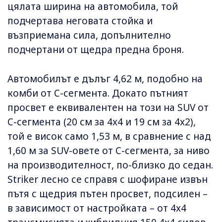
цялата ширина на автомобила, той
подчертава неговата стойка и
възприемана сила, допълнително
подчертани от щедра предна броня.
Автомобилът е дълъг 4,62 м, подобно на
комби от C-сегмента. Докато пътният
просвет е еквивалентен на този на SUV от
C-сегмента (20 см за 4x4 и 19 см за 4x2),
той е висок само 1,53 м, в сравнение с над
1,60 м за SUV-овете от C-сегмента, за ниво
на производителност, по-близко до седан.
Striker лесно се справя с шофиране извън
пътя с щедрия пътен просвет, подсилен –
в зависимост от настройката – от 4x4