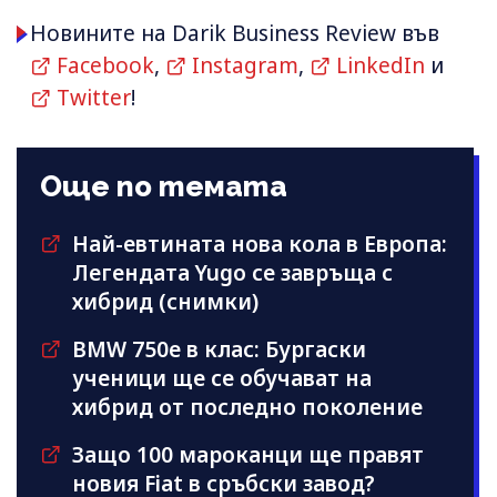
Новините на Darik Business Review във
Facebook
,
Instagram
,
LinkedIn
и
Twitter
!
Още по темата
Най-евтината нова кола в Европа:
Легендата Yugo се завръща с
хибрид (снимки)
BMW 750e в клас: Бургаски
ученици ще се обучават на
хибрид от последно поколение
Защо 100 мароканци ще правят
новия Fiat в сръбски завод?