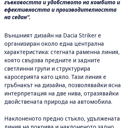
гъвкавостта и удобството на комбито и
ефективността и производителността
на седан“.
Външният дизайн на Dacia Striker е
организиран около една централна
характеристика: стегната раменна линия,
която свързва предните и задните
светлинни групи и структурира
каросерията като цяло. Тази линия е
гръбнакът на дизайна, позволявайки ясна
интерпретация на две нива, отразявайки
двойствената природа на автомобила.
Наклоненото предно стъкло, удължената
линия на покрива и наклоненото задно