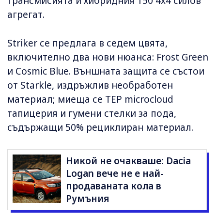
трансмисията и хибридния 150 4x4 силов
агрегат.
Striker се предлага в седем цвята,
включително два нови нюанса: Frost Green
и Cosmic Blue. Външната защита се състои
от Starkle, издръжлив необработен
материал; миеща се TEP microcloud
тапицерия и гумени стелки за пода,
съдържащи 50% рециклиран материал.
Никой не очакваше: Dacia
Logan вече не е най-
продаваната кола в
Румъния