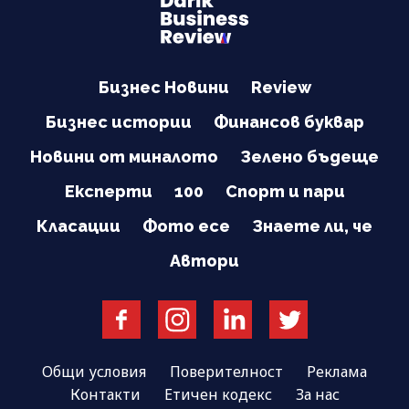
Бизнес Новини
Review
Бизнес истории
Финансов буквар
Новини от миналото
Зелено бъдеще
Експерти
100
Спорт и пари
Класации
Фото есе
Знаете ли, че
Автори
Общи условия
Поверителност
Реклама
Контакти
Етичен кодекс
За нас