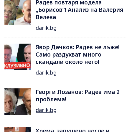
Радев повтаря модела
„Борисов“! Анализ на Валерия
Велева
darik.bg
Явор Дачков: Радев не лъже!
Само раздухват много
скандали около него!
darik.bg
Георги Лозанов: Радев има 2
проблема!
darik.bg
Хрема, запушено носле и