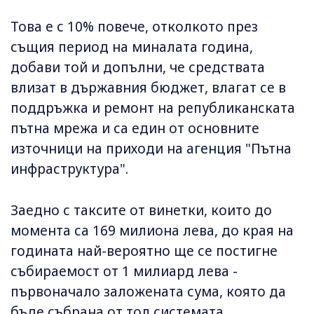
Това е с 10% повече, отколкото през
същия период на миналата година,
добави той и допълни, че средствата
влизат в държавния бюджет, влагат се в
поддръжка и ремонт на републиканската
пътна мрежа и са един от основните
източници на приходи на агенция "Пътна
инфраструктура".
Заедно с таксите от винетки, които до
момента са 169 милиона лева, до края на
годината най-вероятно ще се постигне
събираемост от 1 милиард лева -
първоначало заложената сума, която да
бъде събрана от тол системата.