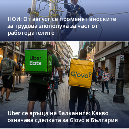
НОИ: От август се променят вноските
за трудова злополука за част от
работодателите
Uber се връща на Балканите: Какво
означава сделката за Glovo в България