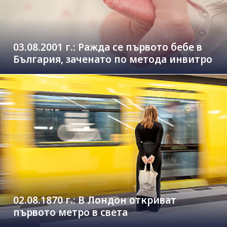
03.08.2001 г.: Ражда се първото бебе в
България, заченато по метода инвитро
02.08.1870 г.: В Лондон откриват
първото метро в света