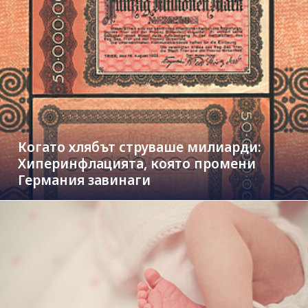
Когато хлябът струваше милиарди:
Хиперинфлацията, която промени
Германия завинаги