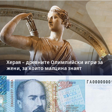
Херая – древните Олимпийски игри за
жени, за които малцина знаят