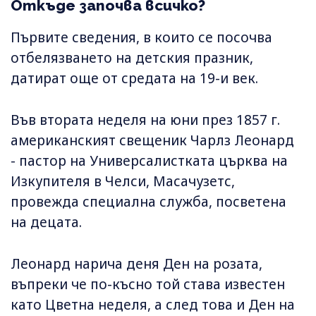
Откъде започва всичко?
Първите сведения, в които се посочва
отбелязването на детския празник,
датират още от средата на 19-и век.
Във втората неделя на юни през 1857 г.
американският свещеник Чарлз Леонард
- пастор на Универсалистката църква на
Изкупителя в Челси, Масачузетс,
провежда специална служба, посветена
на децата.
Леонард нарича деня Ден на розата,
въпреки че по-късно той става известен
като Цветна неделя, а след това и Ден на