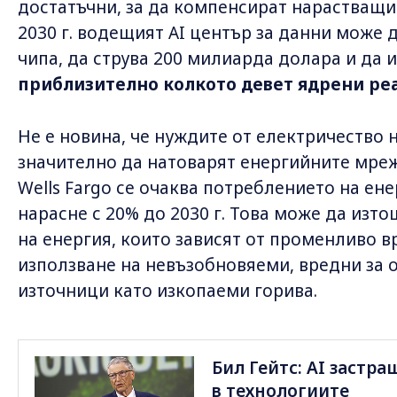
достатъчни, за да компенсират нарастващи
2030 г. водещият AI център за данни може д
чипа, да струва 200 милиарда долара и да 
приблизително колкото девет ядрени ре
Не е новина, че нуждите от електричество 
значително да натоварят енергийните мре
Wells Fargo се очаква потреблението на ене
нарасне с 20% до 2030 г. Това може да из
на енергия, които зависят от променливо в
използване на невъзобновяеми, вредни за 
източници като изкопаеми горива.
Бил Гейтс: AI застра
в технологиите