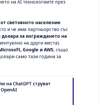
ето на AI технологиите през
 от световното население
акто и че има партньорство със
а долара за изграждането на
вентуално на други места).
Microsoft, Google и AWS
, също
олари само тази година за
и на ChatGPT струват
 OpenAI