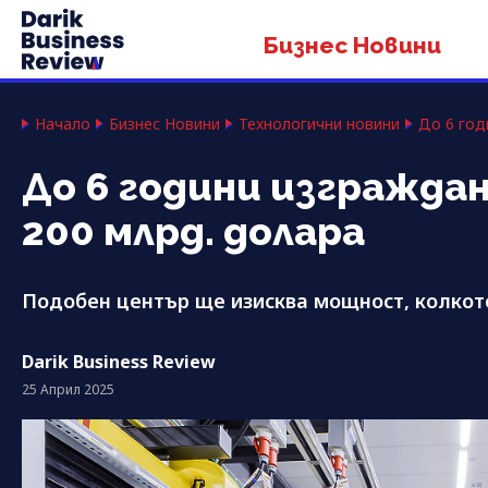
Бизнес Новини
Начало
Бизнес Новини
Технологични новини
До 6 год
До 6 години изгражда
200 млрд. долара
Подобен център ще изисква мощност, колкот
Darik Business Review
25 Април 2025