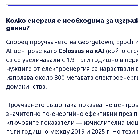
Колко енергия е необходима за изгра
данни?
Според проучването на Georgetown, Epoch и
AI центрове като
Colossus на xAI
(който стр
са се увеличавали с 1.9 пъти годишно в пер
нуждите от електроенергия са нараствали д
използва около 300 мегавата електроенерги
домакинства.
Проучването също така показва, че центров
значително по-енергийно ефективни през п
ключовите показатели — изчислителна мощн
пъти годишно между 2019 и 2025 г. Но тези