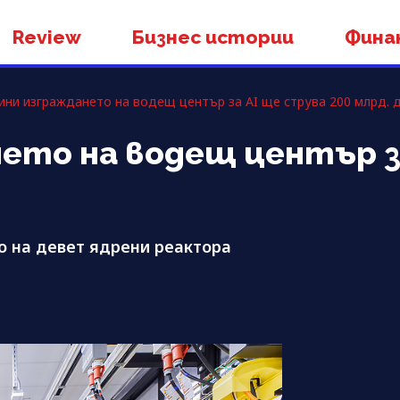
Review
Бизнес истории
Фина
ини изграждането на водещ център за AI ще струва 200 млрд. 
нето на водещ център з
о на девет ядрени реактора