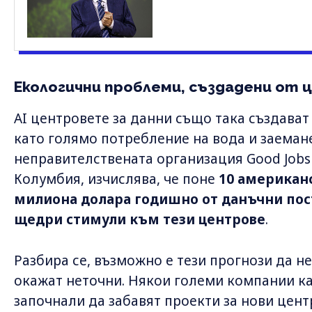
Екологични проблеми, създадени от 
AI центровете за данни също така създават
като голямо потребление на вода и заемане
неправителствената организация Good Jobs 
Колумбия, изчислява, че поне
10 американс
милиона долара годишно от данъчни пос
щедри стимули към тези центрове
.
Разбира се, възможно е тези прогнози да не
окажат неточни. Някои големи компании кат
започнали да забавят проекти за нови цент