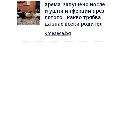
Хрема, запушено носле
и ушни инфекции през
лятотo - какво трябва
да знае всеки родител
9meseca.bg