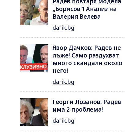
Радев повтаря модела
„Борисов“! Анализ на
Валерия Велева
darik.bg
Явор Дачков: Радев не
лъже! Само раздухват
много скандали около
него!
darik.bg
Георги Лозанов: Радев
има 2 проблема!
darik.bg