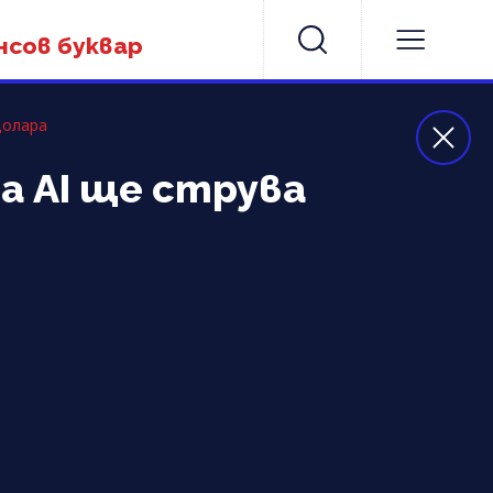
нсов буквар
долара
а AI ще струва