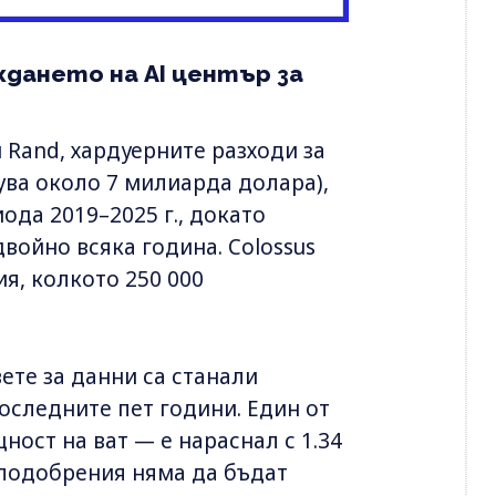
ждането на AI център за
 Rand, хардуерните разходи за
ува около 7 милиарда долара),
иода 2019–2025 г., докато
войно всяка година. Colossus
я, колкото 250 000
ете за данни са станали
оследните пет години. Един от
ост на ват — е нараснал с 1.34
 подобрения няма да бъдат