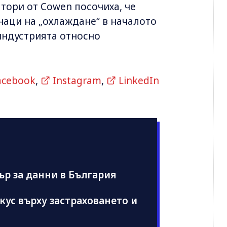
тори от Cowen посочиха, че
наци на „охлаждане“ в началото
 индустрията относно
acebook
,
Instagram
,
LinkedIn
ър за данни в България
кус върху застраховането и