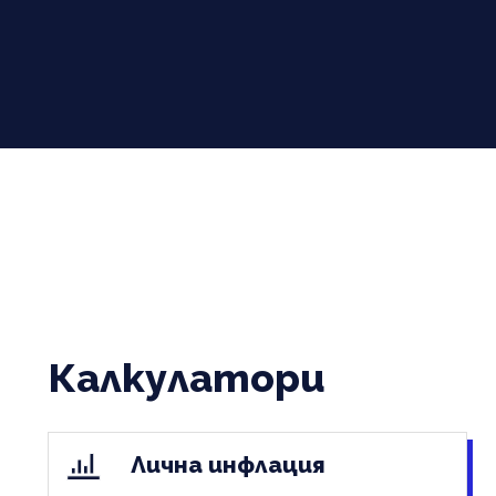
Калкулатори
Лична инфлация