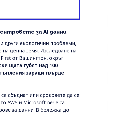
центровете за AI данни
 и други екологични проблеми,
 на ценна земя. Изследване на
First от Вашингтон, окръг
ки щата губят над 100
тъпления заради твърде
 се сбъднат или сроковете да се
о AWS и Microsoft вече са
рове за данни. В бележка до