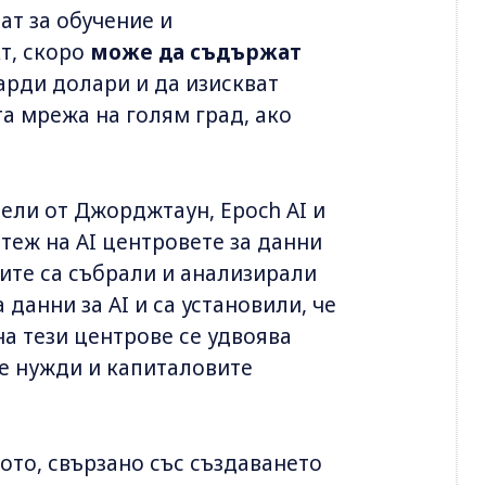
ат за обучение и
т, скоро
може да съдържат
арди долари и да изискват
а мрежа на голям град, aко
ели от Джорджтаун, Epoch AI и
теж на AI центровете за данни
орите са събрали и анализирали
 данни за AI и са установили, че
а тези центрове се удвоява
те нужди и капиталовите
ото, свързано със създаването