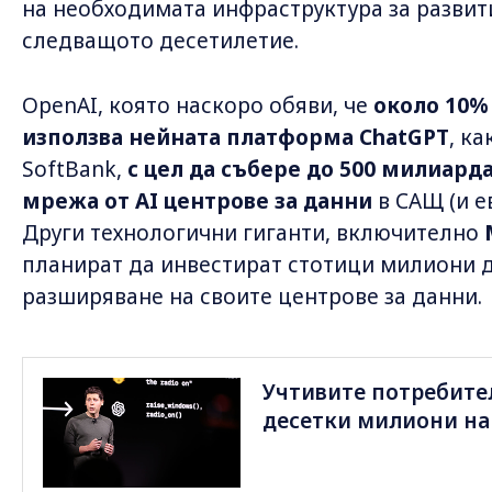
на необходимата инфраструктура за развити
следващото десетилетие.
OpenAI, която наскоро обяви, че
около 10%
използва нейната платформа ChatGPT
, к
SoftBank,
с цел да събере до 500 милиард
мрежа от AI центрове за данни
в САЩ (и е
Други технологични гиганти, включително
планират да инвестират стотици милиони д
разширяване на своите центрове за данни.
Учтивите потребител
десетки милиони на