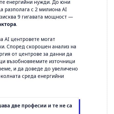
те енергийни нужди. До юни
а разполага с 2 милиона AI
изисква 9 гигавата мощност —
актора
.
на AI центровете могат
жи. Според скорошен анализ на
ргия от центрове за данни да
тощи възобновяемите източници
реме, и да доведе до увеличено
околната среда енергийни
шава две професии и те не са