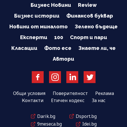
Бизнес Новини
Review
Бизнес истории
Финансов буквар
Новини от миналото
Зелено бъдеще
Експерти
100
Спорт и пари
Класации
Фото есе
Знаете ли, че
Автори
Общи условия
Поверителност
Реклама
Контакти
Етичен кодекс
За нас
Darik.bg
Dsport.bg
9meseca.bg
Idei.bg