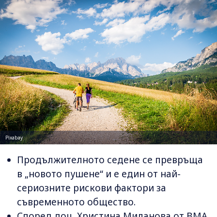
Pixabay
Продължителното седене се превръща
в „новото пушене“ и е един от най-
сериозните рискови фактори за
съвременното общество.
Според доц. Христина Миланова от ВМА,