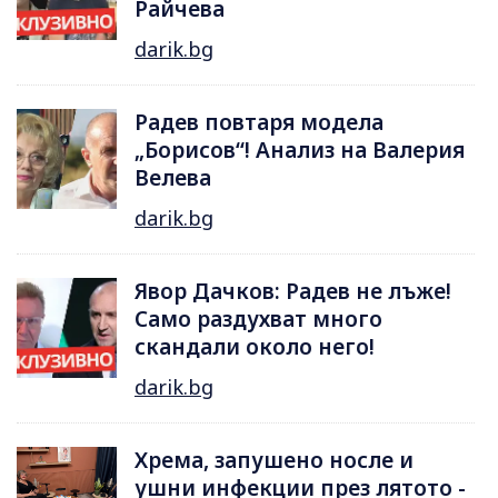
Райчева
darik.bg
Радев повтаря модела
„Борисов“! Анализ на Валерия
Велева
darik.bg
Явор Дачков: Радев не лъже!
Само раздухват много
скандали около него!
darik.bg
Хрема, запушено носле и
ушни инфекции през лятотo -