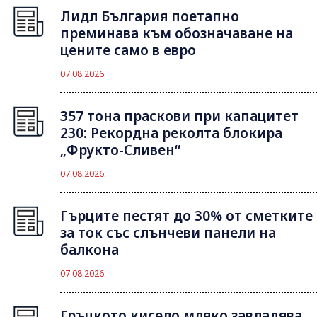
Лидл България поетапно
преминава към обозначаване на
цените само в евро
07.08.2026
357 тона праскови при капацитет
230: Рекордна реколта блокира
„Фрукто-Сливен“
07.08.2026
Гърците пестят до 30% от сметките
за ток със слънчеви панели на
балкона
07.08.2026
Гръцкото кисело мляко завладява