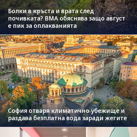
Болки в кръста и врата след
почивката? ВМА обяснява защо август
е пик за оплакванията
София отваря климатично убежище и
раздава безплатна вода заради жегите