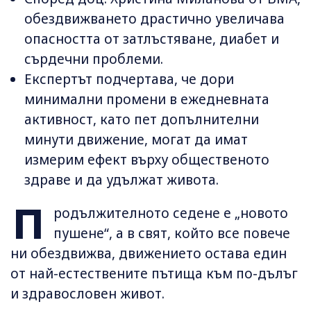
обездвижването драстично увеличава
опасността от затлъстяване, диабет и
сърдечни проблеми.
Експертът подчертава, че дори
минимални промени в ежедневната
активност, като пет допълнителни
минути движение, могат да имат
измерим ефект върху общественото
здраве и да удължат живота.
П
родължителното седене е „новото
пушене“, а в свят, който все повече
ни обездвижва, движението остава един
от най-естествените пътища към по-дълъг
и здравословен живот.