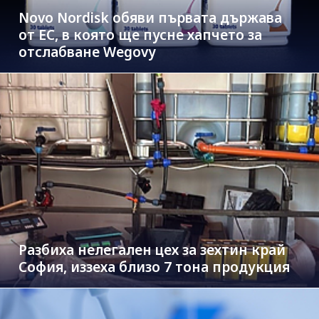
Novo Nordisk обяви първата държава
от ЕС, в която ще пусне хапчето за
отслабване Wegovy
Разбиха нелегален цех за зехтин край
София, иззеха близо 7 тона продукция