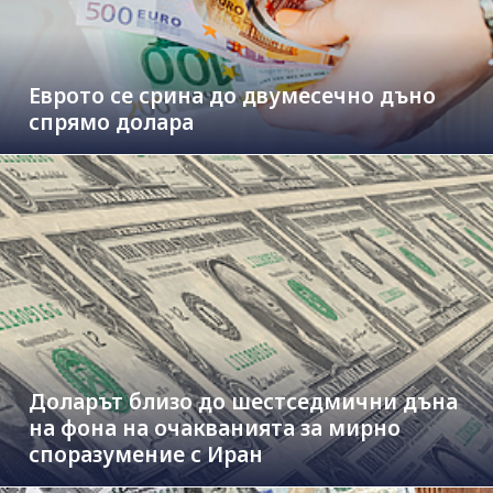
Еврото се срина до двумесечно дъно
спрямо долара
Доларът близо до шестседмични дъна
на фона на очакванията за мирно
споразумение с Иран