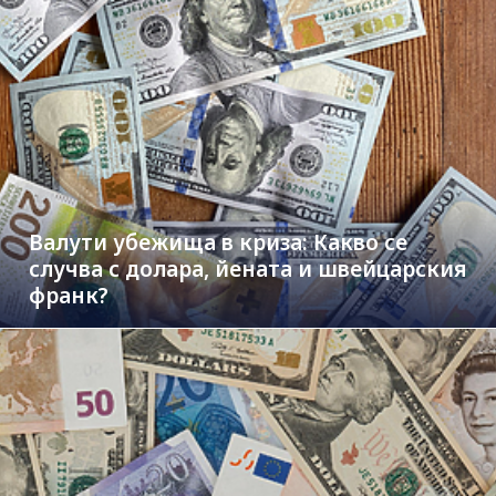
Валути убежища в криза: Какво се
случва с долара, йената и швейцарския
франк?