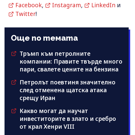
Facebook
,
Instagram
,
LinkedIn
и
Twitter
!
Още по темата
Тръмп към петролните
компании: Правите твърде много
пари, свалете цените на бензина
Петролът поевтиня значително
след отменена щатска атака
срещу Иран
Какво могат да научат
инвеститорите в злато и сребро
от крал Хенри VIII