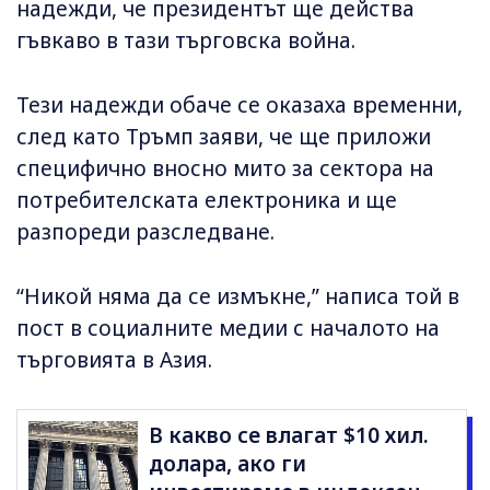
надежди, че президентът ще действа
гъвкаво в тази търговска война.
Тези надежди обаче се оказаха временни,
след като Тръмп заяви, че ще приложи
специфично вносно мито за сектора на
потребителската електроника и ще
разпореди разследване.
“Никой няма да се измъкне,” написа той в
пост в социалните медии с началото на
търговията в Азия.
В какво се влагат $10 хил.
долара, ако ги