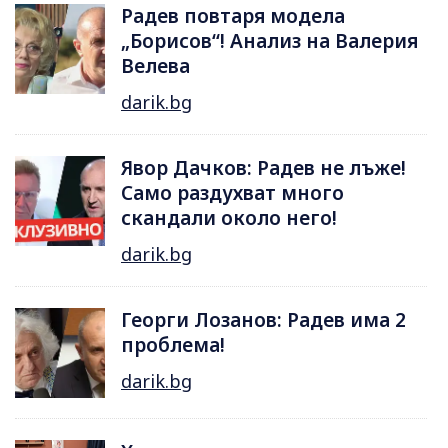
Радев повтаря модела
„Борисов“! Анализ на Валерия
Велева
darik.bg
Явор Дачков: Радев не лъже!
Само раздухват много
скандали около него!
darik.bg
Георги Лозанов: Радев има 2
проблема!
darik.bg