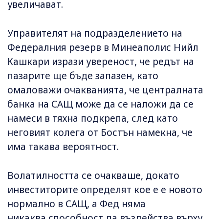
увеличават.
Управителят на подразделението на
Федералния резерв в Минеаполис Нийл
Кашкари изрази увереност, че редът на
пазарите ще бъде запазен, като
омаловажи очакванията, че централната
банка на САЩ може да се наложи да се
намеси в тяхна подкрепа, след като
неговият колега от Бостън намекна, че
има такава вероятност.
Волатилността се очакваше, докато
инвеститорите определят кое е е новото
нормално в САЩ, а Фед няма
никаква способност да въздейства върху