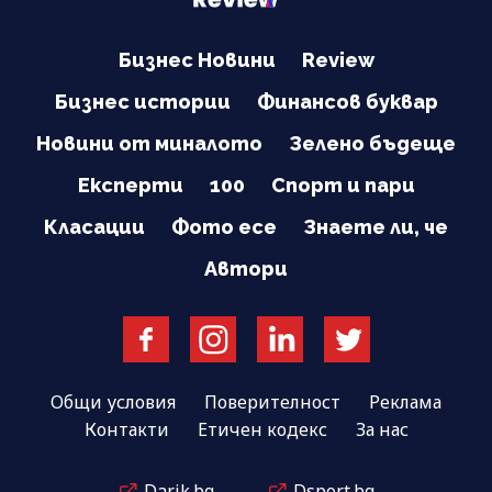
Бизнес Новини
Review
Бизнес истории
Финансов буквар
Новини от миналото
Зелено бъдеще
Експерти
100
Спорт и пари
Класации
Фото есе
Знаете ли, че
Автори
Общи условия
Поверителност
Реклама
Контакти
Етичен кодекс
За нас
Darik.bg
Dsport.bg