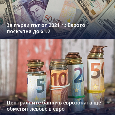
За първи път от 2021 г.: Еврото
поскъпна до $1.2
Централните банки в еврозоната ще
обменят левове в евро