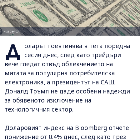
Pixabay.com
Д
оларът поевтинява в пета поредна
сесия днес, след като трейдъри
вече гледат отвъд облекчението на
митата за популярна потребителска
електроника, а президентът на САЩ
Доналд Тръмп не даде особени надежди
за обявеното изключение на
технологичния сектор.
Доларовият индекс на Bloomberg отчете
понижение от 0.4% днес, след като през