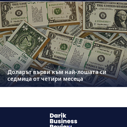
Доларът върви към най-лошата си
седмица от четири месеца