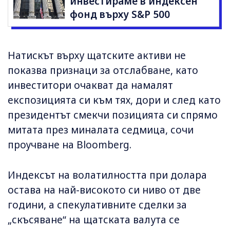
инвестираме в индексен
фонд върху S&P 500
Натискът върху щатските активи не
показва признаци за отслабване, като
инвеститори очакват да намалят
експозицията си към тях, дори и след като
президентът смекчи позицията си спрямо
митата през миналата седмица, сочи
проучване на Bloomberg.
Индексът на волатилността при долара
остава на най-високото си ниво от две
години, а спекулативните сделки за
„скъсяване“ на щатската валута се