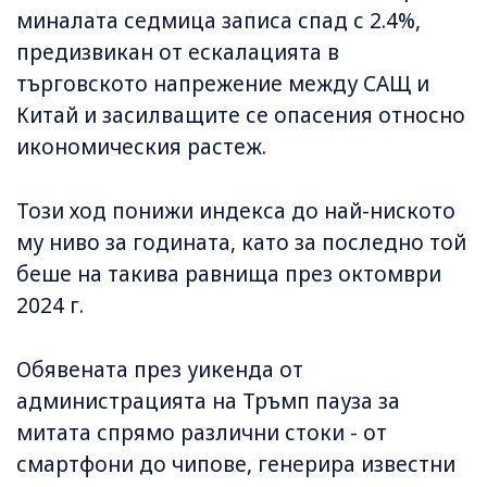
миналата седмица записа спад с 2.4%,
предизвикан от ескалацията в
търговското напрежение между САЩ и
Китай и засилващите се опасения относно
икономическия растеж.
Този ход понижи индекса до най-ниското
му ниво за годината, като за последно той
беше на такива равнища през октомври
2024 г.
Обявената през уикенда от
администрацията на Тръмп пауза за
митата спрямо различни стоки - от
смартфони до чипове, генерира известни