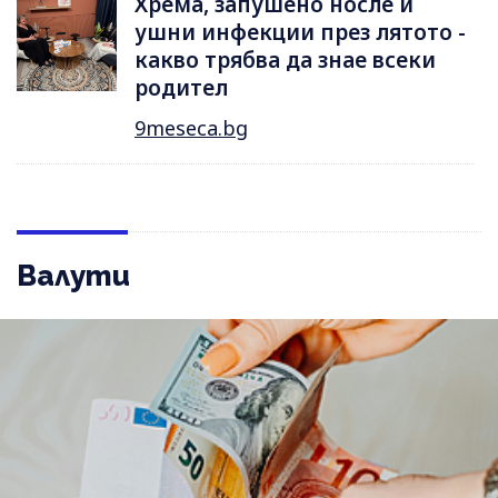
Хрема, запушено носле и
ушни инфекции през лятотo -
какво трябва да знае всеки
родител
9meseca.bg
Валути