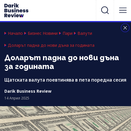
Начало
Бизнес Новини
Пари
Валути
Доларът падна до нови дъна за годината
Доларът падна до нови дъна
за годината
Щатската валута поевтинява в пета поредна сесия
Darik Business Review
14 Април 2025