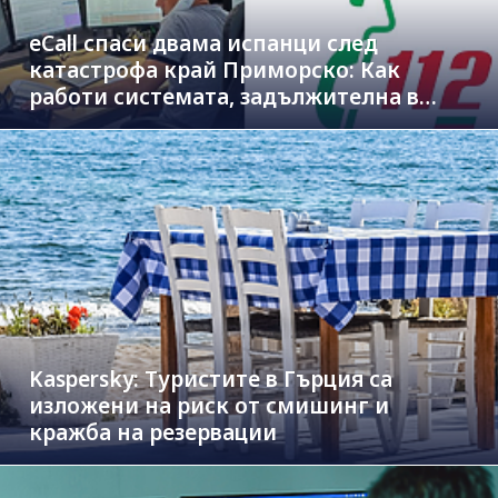
eCall спаси двама испанци след
катастрофа край Приморско: Как
работи системата, задължителна в
новите коли
Kaspersky: Туристите в Гърция са
изложени на риск от смишинг и
кражба на резервации