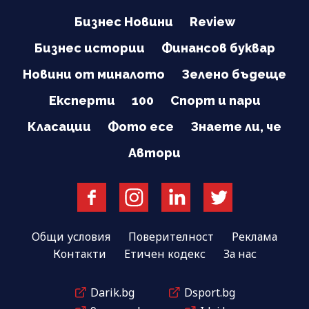
Бизнес Новини
Review
Бизнес истории
Финансов буквар
Новини от миналото
Зелено бъдеще
Експерти
100
Спорт и пари
Класации
Фото есе
Знаете ли, че
Автори
Общи условия
Поверителност
Реклама
Контакти
Етичен кодекс
За нас
Darik.bg
Dsport.bg