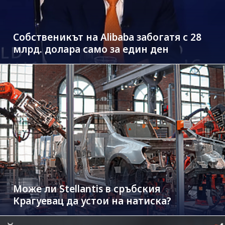
Собственикът на Alibaba забогатя с 28
млрд. долара само за един ден
Може ли Stellantis в сръбския
Крагуевац да устои на натиска?