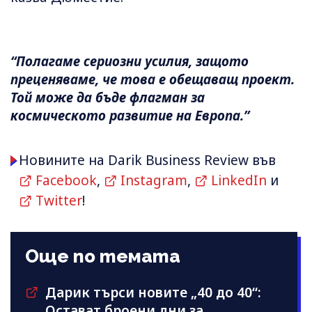
“Полагаме сериозни усилия, защото
преценяваме, че това е обещаващ проект.
Той може да бъде флагман за
космическото развитие на Европа.”
Новините на Darik Business Review във
Facebook
,
Instagram
,
LinkedIn
и
Twitter
!
Още по темата
Дарик търси новите „40 до 40“:
Остават броени дни за