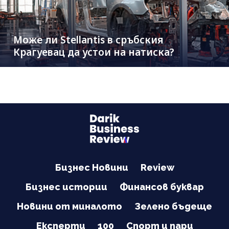
Може ли Stellantis в сръбския
Крагуевац да устои на натиска?
Бизнес Новини
Review
Бизнес истории
Финансов буквар
Новини от миналото
Зелено бъдеще
Експерти
100
Спорт и пари