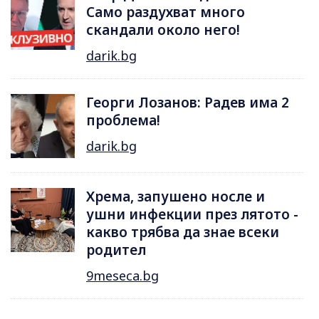
Само раздухват много
скандали около него!
darik.bg
Георги Лозанов: Радев има 2
проблема!
darik.bg
Хрема, запушено носле и
ушни инфекции през лятотo -
какво трябва да знае всеки
родител
9meseca.bg