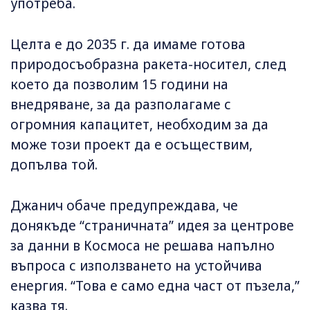
употреба.
Целта е до 2035 г. да имаме готова
природосъобразна ракета-носител, след
което да позволим 15 години на
внедряване, за да разполагаме с
огромния капацитет, необходим за да
може този проект да е осъществим,
допълва той.
Джанич обаче предупреждава, че
донякъде “страничната” идея за центрове
за данни в Космоса не решава напълно
въпроса с използването на устойчива
енергия. “Това е само една част от пъзела,”
казва тя.