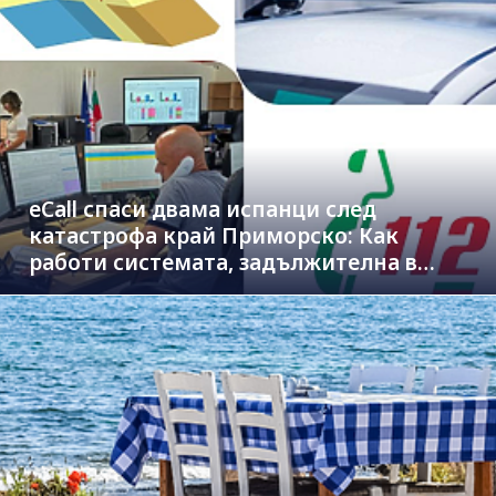
eCall спаси двама испанци след
катастрофа край Приморско: Как
работи системата, задължителна в
новите коли