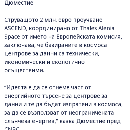
Дюместие.
Струващото 2 млн. евро проучване
ASCEND, координирано от Thales Alenia
Space от името на Европейската комисия,
заключава, че базираните в космоса
центрове за данни са технически,
икономически и екологично
осъществими.
“Идеята е да се отнеме част от
енергийното търсене за центрове за
данни и те да бъдат изпратени в космоса,
за да се възползват от неограничената
слънчева енергия,” казва Дюместие пред
CNBC.