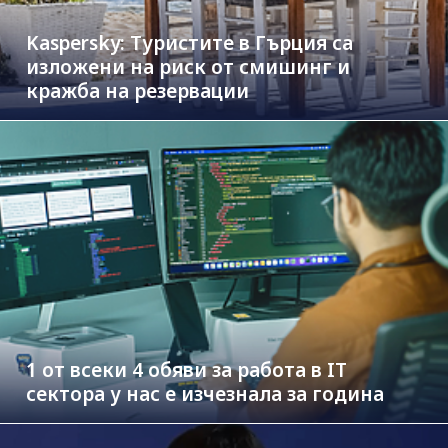
Kaspersky: Туристите в Гърция са
изложени на риск от смишинг и
кражба на резервации
1 от всеки 4 обяви за работа в IT
сектора у нас е изчезнала за година