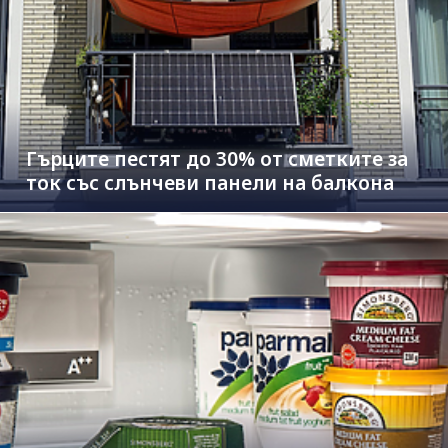
Гърците пестят до 30% от сметките за
ток със слънчеви панели на балкона