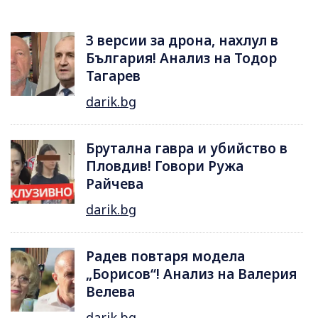
3 версии за дрона, нахлул в
България! Анализ на Тодор
Тагарев
darik.bg
Брутална гавра и убийство в
Пловдив! Говори Ружа
Райчева
darik.bg
Радев повтаря модела
„Борисов“! Анализ на Валерия
Велева
darik.bg