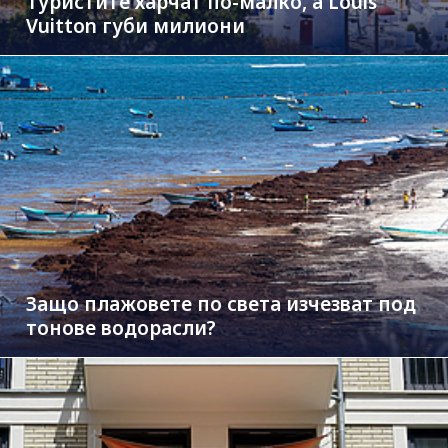
Туристите харчат по-малко, а Louis
Vuitton губи милиони
Защо плажовете по света изчезват под
тонове водорасли?