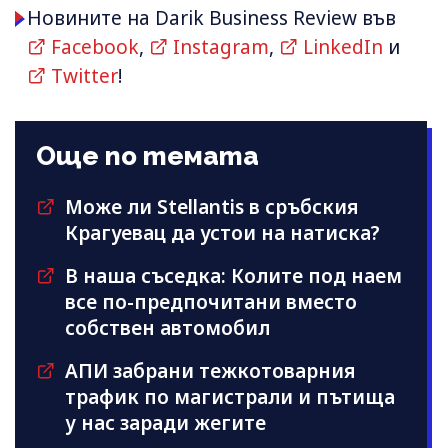
Новините на Darik Business Review във
Facebook
,
Instagram
,
LinkedIn
и
Twitter
!
Още по темата
Може ли Stellantis в сръбския
Крагуевац да устои на натиска?
В наша съседка: Колите под наем
все по-предпочитани вместо
собствен автомобил
АПИ забрани тежкотоварния
трафик по магистрали и пътища
у нас заради жегите