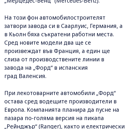
„Мерцедес-Бенц“ (Mercedes-Benz).
На този фон автомобилостроителят
затвори завода си в Саарлуис, Германия, а
в Кьолн бяха съкратени работни места.
Сред новите модели два ще се
произвеждат във Франция, а един ще
слиза от производствените линии в
завода на „Форд“ в испанския
град Валенсия.
При лекотоварните автомобили „Форд“
остава сред водещите производители в
Европа. Компанията планира да пусне на
пазара по-голяма версия на пикапа
„Рейнджър“ (Ranger), както и електрически