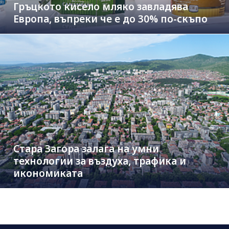
Гръцкото кисело мляко завладява
Европа, въпреки че е до 30% по-скъпо
Стара Загора залага на умни
технологии за въздуха, трафика и
икономиката