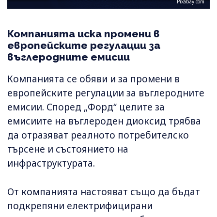
Pixabay.com
Компанията иска промени в
европейските регулации за
въглеродните емисии
Компанията се обяви и за промени в
европейските регулации за въглеродните
емисии. Според „Форд“ целите за
емисиите на въглероден диоксид трябва
да отразяват реалното потребителско
търсене и състоянието на
инфраструктурата.
От компанията настояват също да бъдат
подкрепяни електрифицирани