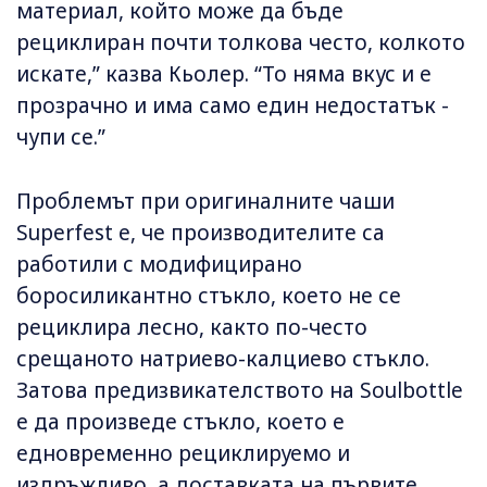
материал, който може да бъде
рециклиран почти толкова често, колкото
искате,” казва Кьолер. “То няма вкус и е
прозрачно и има само един недостатък -
чупи се.”
Проблемът при оригиналните чаши
Superfest е, че производителите са
работили с модифицирано
боросиликантно стъкло, което не се
рециклира лесно, както по-често
срещаното натриево-калциево стъкло.
Затова предизвикателството на Soulbottle
е да произведе стъкло, което е
едновременно рециклируемо и
издръжливо, а доставката на първите