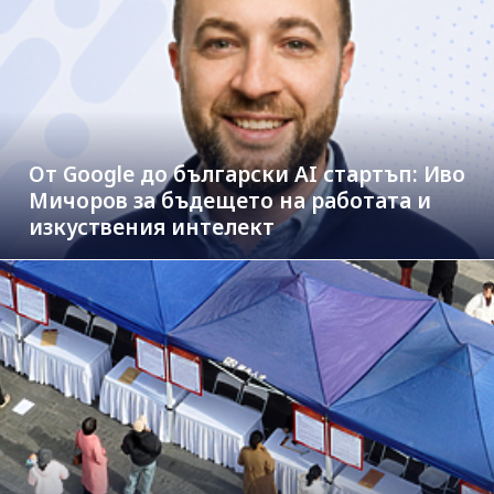
От Google до български AI стартъп: Иво
Мичоров за бъдещето на работата и
изкуствения интелект