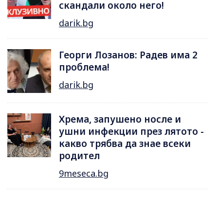
скандали около него!
darik.bg
Георги Лозанов: Радев има 2
проблема!
darik.bg
Хрема, запушено носле и
ушни инфекции през лятотo -
какво трябва да знае всеки
родител
9meseca.bg