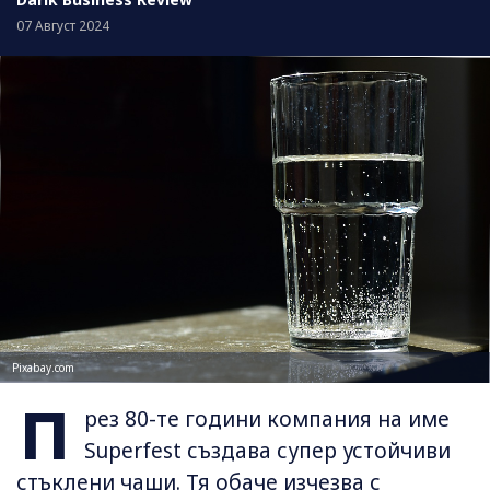
07 Август 2024
Pixabay.com
П
рез 80-те години компания на име
Superfest създава супер устойчиви
стъклени чаши. Тя обаче изчезва с