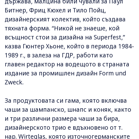
държава, малцина били чували за Паул
Битнер, Фриц Кюхел и Тило Пойц,
дизайнерският колектив, който създава
тяхната форма. “Никой не знаеше, кой
всъщност стои за дизайна на Superfest,”
казва Гюнтер Хьоне, който в периода 1984-
1989 г., в залеза на ГДР, работи като
главен редактор на водещото в страната
издание за промишлен дизайн Form und
Zweck.
За продуктовата си гама, която включва
чаши за шампанско, шнапс и коняк, както
и три различни размера чаши за бира,
дизайнерското трио е вдъхновено от т.
нар. Wirteglas, която източногерманските