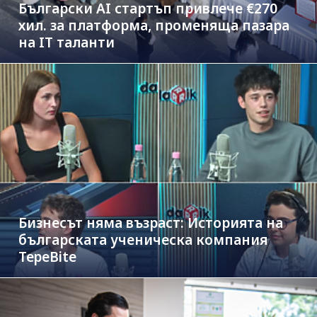
Български AI стартъп привлече €270
хил. за платформа, променяща пазара
на IT таланти
Бизнесът няма възраст: Историята на
българската ученическа компания
TepeBite