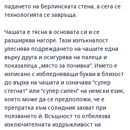
падането на Берлинската стена, а сега се
технологията се завръща.
Чашата е тясна в основата си и се
разширява нагоре. Тази изпъкналост
улеснява подреждането на чашите една
върху друга и осигурява на палеца и
показалеца „място за почивка“. Името е
изписано с избледняващи букви в близост
до върха на чашата и означава “супер
стегнат” или “супер силен” на немски език,
което може да се предположи, че е
препратка към солидния захват при
ползването ѝ. Всъщност то отбелязва
изключителната издръжливост на