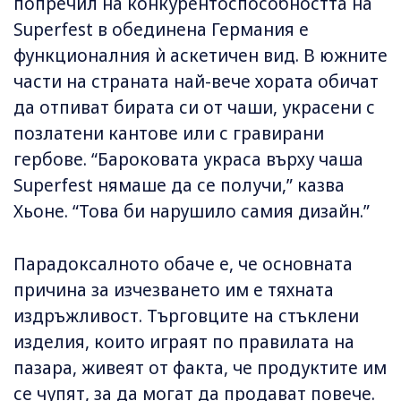
попречил на конкурентоспособността на
Superfest в обединена Германия е
функционалния ѝ аскетичен вид. В южните
части на страната най-вече хората обичат
да отпиват бирата си от чаши, украсени с
позлатени кантове или с гравирани
гербове. “Бароковата украса върху чаша
Superfest нямаше да се получи,” казва
Хьоне. “Това би нарушило самия дизайн.”
Парадоксалното обаче е, че основната
причина за изчезването им е тяхната
издръжливост. Търговците на стъклени
изделия, които играят по правилата на
пазара, живеят от факта, че продуктите им
се чупят, за да могат да продават повече.