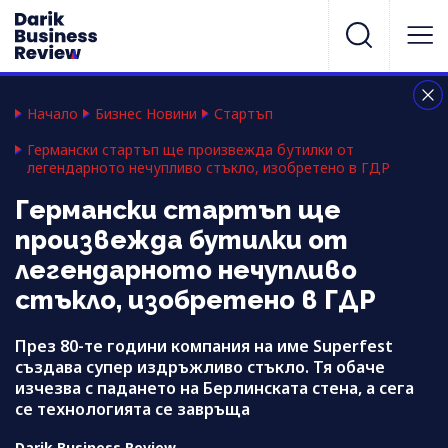
Начало
Бизнес Новини
Стартъп
Германски стартъп ще произвежда бутилки от
легендарното нечупливо стъкло, изобретено в ГДР
Германски стартъп ще
произвежда бутилки от
легендарното нечупливо
стъкло, изобретено в ГДР
През 80-те години компания на име Superfest
създава супер издръжливо стъкло. Тя обаче
изчезва с падането на Берлинската стена, а сега
се технологията се завръща
Darik Business Review