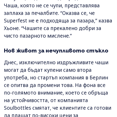
Чаша, която не се чупи, представлява
заплаха за печалбите. “Оказва се, че
Superfest не е подходяща за пазара,” казва
Хьоне. “Чашите са прекалено добри за
чисто пазарното мислене.”
Нов живот за нечупливото стъкло
Днес, изключително издръжливите чаши
могат да бъдат купени само втора
употреба, но стартъп компания в Берлин
се опитва да промени това. На фона все
по-голямото внимание, което се обръща
на устойчивостта, от компанията
Soulbottles смятат, че клиентите са готови
да плащат по-високи цени за