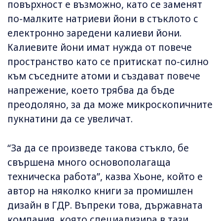
повърхност е възможно, като се заменят
по-малките натриеви йони в стъклото с
електронно заредени калиеви йони.
Калиевите йони имат нужда от повече
пространство като се притискат по-силно
към съседните атоми и създават повече
напрежение, което трябва да бъде
преодоляно, за да може микроскопичните
пукнатини да се увеличат.
“За да се произведе такова стъкло, бе
свършена много основополагаща
техническа работа”, казва Хьоне, който е
автор на няколко книги за промишлен
дизайн в ГДР. Въпреки това, държавната
компания, която специализира в тази