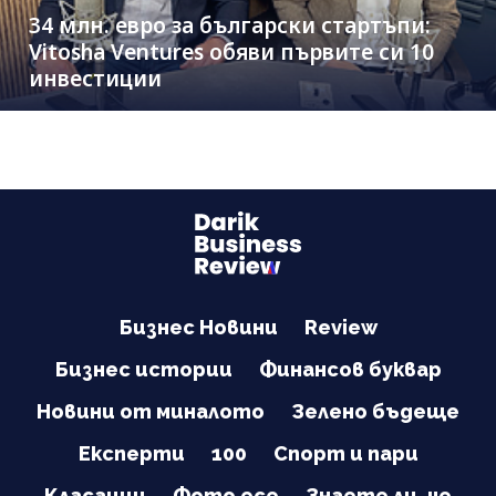
34 млн. евро за български стартъпи:
Vitosha Ventures обяви първите си 10
инвестиции
Бизнес Новини
Review
Бизнес истории
Финансов буквар
Новини от миналото
Зелено бъдеще
Експерти
100
Спорт и пари
Класации
Фото есе
Знаете ли, че