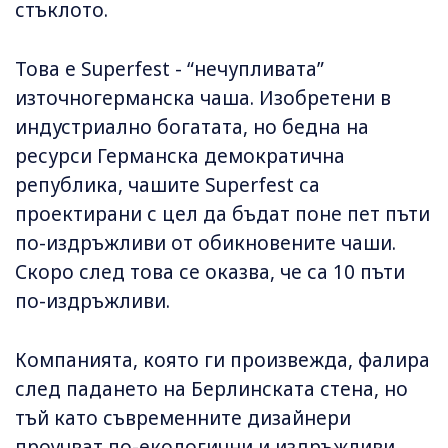
стъклото.
Това е Superfest - “нечупливата”
източногерманска чаша. Изобретени в
индустриално богатата, но бедна на
ресурси Германска демократична
република, чашите Superfest са
проектирани с цел да бъдат поне пет пъти
по-издръжливи от обикновените чаши.
Скоро след това се оказва, че са 10 пъти
по-издръжливи.
Компанията, която ги произвежда, фалира
след падането на Берлинската стена, но
тъй като съвременните дизайнери
проучват по-екологични и издръжливи