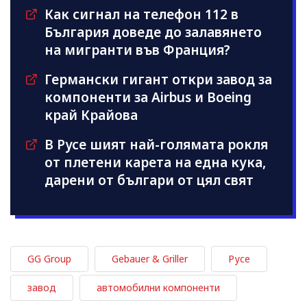
Как сигнал на телефон 112 в
България доведе до залавянето
на мигранти във Франция?
Германски гигант откри завод за
компоненти за Airbus и Boeing
край Крайова
В Русе шият най-голямата рокля
от плетени карета на една кука,
дарени от българи от цял свят
GG Group
Gebauer & Griller
Русе
завод
автомобилни компоненти