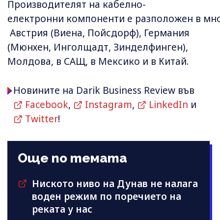
Производителят на кабелно-
електронни компоненти е разположен в мно
Австрия (Виена, Пойсдорф), Германия
(Мюнхен, Инголщадт, Зинделфинген),
Молдова, в САЩ, в Мексико и в Китай.
Новините на Darik Business Review във
Facebook
,
Instagram
,
LinkedIn
и
Twitter
!
Още по темата
Ниското ниво на Дунав не налага
воден режим по поречието на
реката у нас