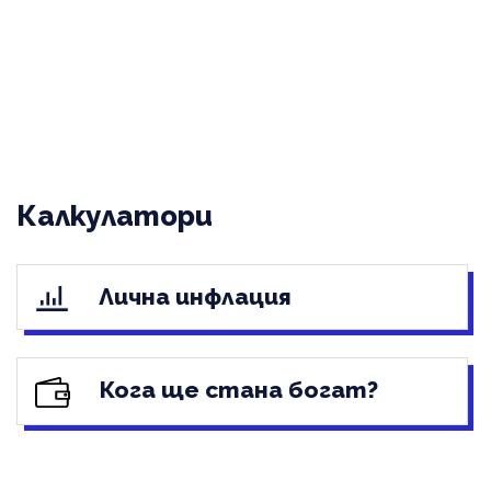
Калкулатори
Лична инфлация
Кога ще стана богат?