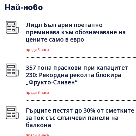
Най-ново
Лидл България поетапно
преминава към обозначаване на
цените само в евро
преди 3 часа
357 тона праскови при капацитет
230: Рекордна реколта блокира
„Фрукто-Сливен“
преди 3 часа
Гърците пестят до 30% от сметките
за ток със слънчеви панели на
балкона
преди 4 часа