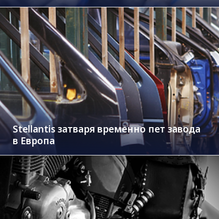
Stellantis затваря временно пет завода
в Европа