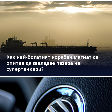
Как най-богатият корабен магнат се
опитва да завладее пазара на
супертанкери?