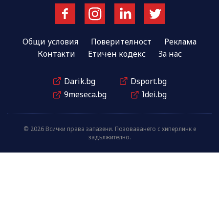
Общи условия
Поверителност
Реклама
Контакти
Етичен кодекс
За нас
Darik.bg
Dsport.bg
9meseca.bg
Idei.bg
© 2026 Всички права запазени. Позоваването с хиперлинк е
задължително.