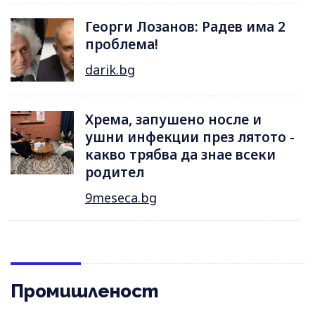
Георги Лозанов: Радев има 2
проблема!
darik.bg
Хрема, запушено носле и
ушни инфекции през лятотo -
какво трябва да знае всеки
родител
9meseca.bg
Промишленост