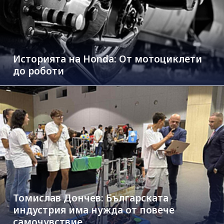
Историята на Honda: От мотоциклети
до роботи
Томислав Дончев: Българската
индустрия има нужда от повече
самочувствие