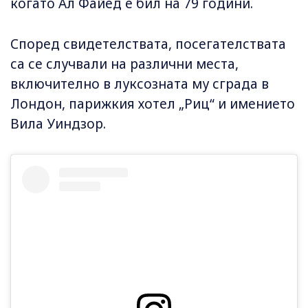
когато Ал Файед е бил на 79 години.
Според свидетелствата, посегателствата
са се случвали на различни места,
включително в луксозната му сграда в
Лондон, парижкия хотел „Риц“ и имението
Вила Уиндзор.