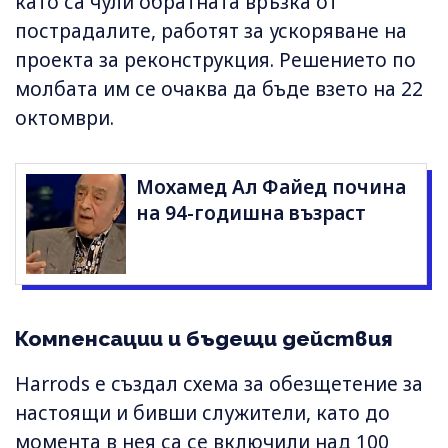
като са чули обратната връзка от
пострадалите, работят за ускоряване на
проекта за реконструкция. Решението по
молбата им се очаква да бъде взето на 22
октомври.
Мохамед Ал Файед почина
на 94-годишна възраст
Компенсации и бъдещи действия
Harrods е създал схема за обезщетение за
настоящи и бивши служители, като до
момента в нея са се включили над 100