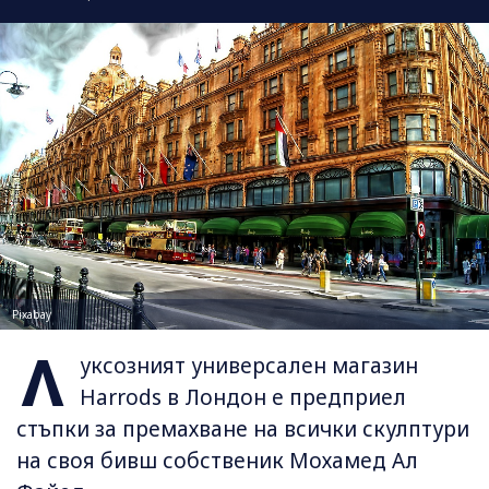
Pixabay
Л
уксозният универсален магазин
Harrods в Лондон е предприел
стъпки за премахване на всички скулптури
на своя бивш собственик Мохамед Ал