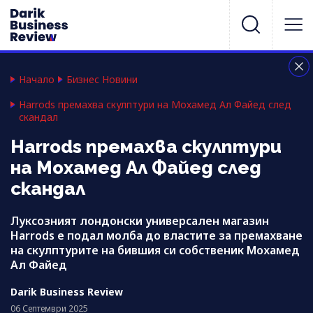
Начало
Бизнес Новини
Harrods премахва скулптури на Мохамед Ал Файед след
скандал
Harrods премахва скулптури
на Мохамед Ал Файед след
скандал
Луксозният лондонски универсален магазин
Harrods е подал молба до властите за премахване
на скулптурите на бившия си собственик Мохамед
Ал Файед
Darik Business Review
06 Септември 2025