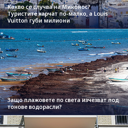
Какво се случва на Миконос?
Туристите харчат по-малко, а Louis
Vuitton губи милиони
Защо плажовете по света изчезват под
тонове водорасли?