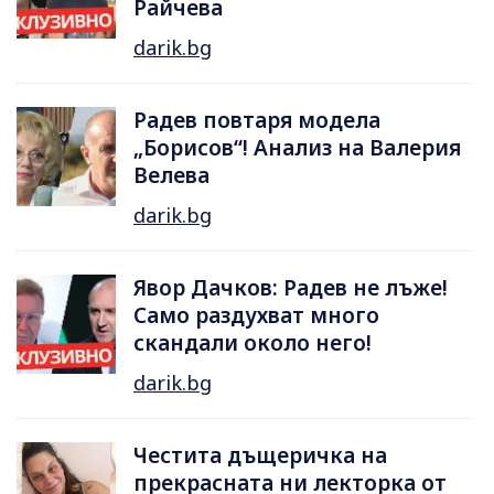
Райчева
darik.bg
Радев повтаря модела
„Борисов“! Анализ на Валерия
Велева
darik.bg
Явор Дачков: Радев не лъже!
Само раздухват много
скандали около него!
darik.bg
Честита дъщеричка на
прекрасната ни лекторка от