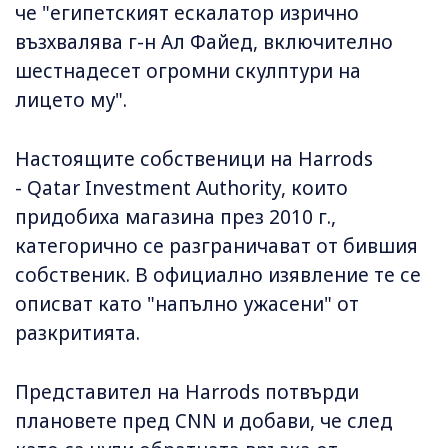
че "египетският ескалатор изрично
възхвалява г-н Ал Файед, включително
шестнадесет огромни скулптури на
лицето му".
Настоящите собственици на Harrods
- Qatar Investment Authority, които
придобиха магазина през 2010 г.,
категорично се разграничават от бившия
собственик. В официално изявление те се
описват като "напълно ужасени" от
разкритията.
Представител на Harrods потвърди
плановете пред CNN и добави, че след