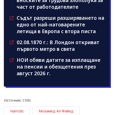
вноските за трудова злополука за
част от работодателите
Съдът разреши разширяването на
едно от най-натоварените
летища в Европа с втора писта
02.08.1870 г.: В Лондон откриват
първото метро в света
НОИ обяви датите за изплащане
на пенсии и обезщетения през
август 2026 г.
Източник: CNN
Harrods
Мохамед Ал Файед