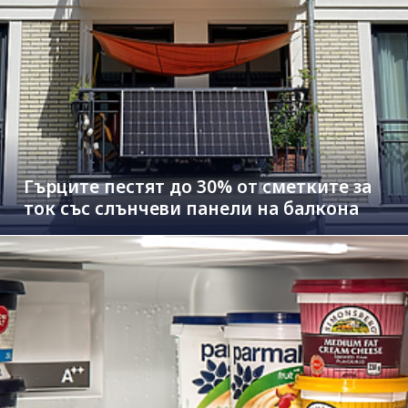
Гърците пестят до 30% от сметките за
ток със слънчеви панели на балкона