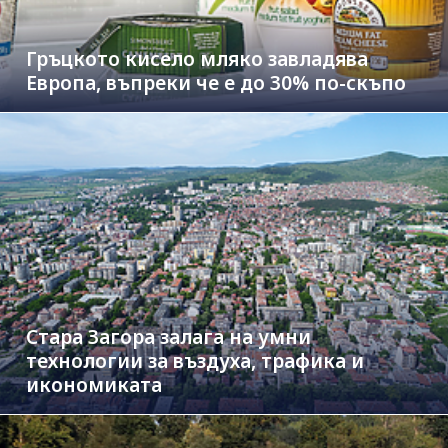
Гръцкото кисело мляко завладява
Европа, въпреки че е до 30% по-скъпо
Стара Загора залага на умни
технологии за въздуха, трафика и
икономиката