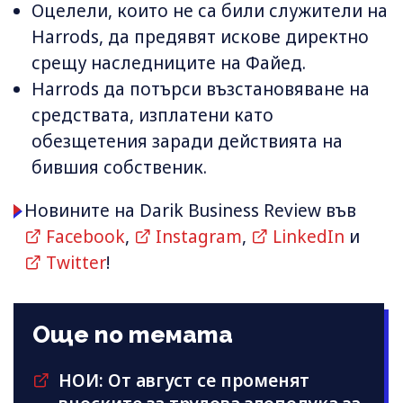
Оцелели, които не са били служители на
Harrods, да предявят искове директно
срещу наследниците на Файед.
Harrods да потърси възстановяване на
средствата, изплатени като
обезщетения заради действията на
бившия собственик.
Новините на Darik Business Review във
Facebook
,
Instagram
,
LinkedIn
и
Twitter
!
Още по темата
НОИ: От август се променят