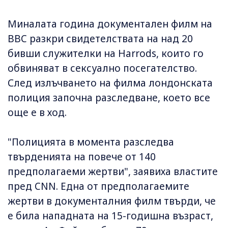
Миналата година документален филм на
BBC разкри свидетелствата на над 20
бивши служителки на Harrods, които го
обвиняват в сексуално посегателство.
След излъчването на филма лондонската
полиция започна разследване, което все
още е в ход.
"Полицията в момента разследва
твърденията на повече от 140
предполагаеми жертви", заявиха властите
пред CNN. Една от предполагаемите
жертви в документалния филм твърди, че
е била нападната на 15-годишна възраст,