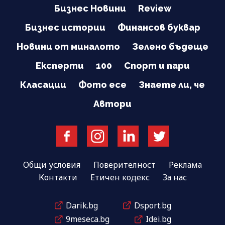
Бизнес Новини
Review
Бизнес истории
Финансов буквар
Новини от миналото
Зелено бъдеще
Експерти
100
Спорт и пари
Класации
Фото есе
Знаете ли, че
Автори
Общи условия
Поверителност
Реклама
Контакти
Етичен кодекс
За нас
Darik.bg
Dsport.bg
9meseca.bg
Idei.bg