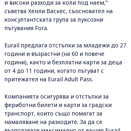
и високи разходи за коли под наем,“
съветва Хенли Васкес, съосновател на
консултантската група за луксозни
пътувания Fora.
Eurail предлага отстъпки за младежи до 27
години и възрастни (на 60 и повече
години), както и безплатни карти за деца
от 4 до 11 години, когато пътуват с
притежател на Eurail Adult Pass.
Компанията осигурява и отстъпки за
фериботни билети и карти за градски
транспорт, които също помагат за
намаляване на разходите. За да се
възползвате максимално от вашия Eurail