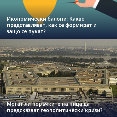
Икономически балони: Какво
представляват, как се формират и
защо се пукат?
Могат ли поръчките на пица да
предсказват геополитически кризи?