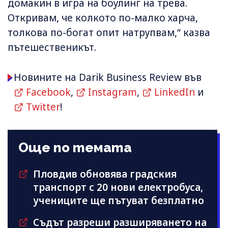
домакин в игра на боулинг на трева.
Откривам, че колкото по-малко харча,
толкова по-богат опит натрупвам,“ казва
пътешественикът.
Новините на Darik Business Review във
Facebook
,
Instagram
,
LinkedIn
и
Twitter
!
Още по темата
Пловдив обновява градския
транспорт с 20 нови електробуса,
учениците ще пътуват безплатно
Съдът разреши разширяването на