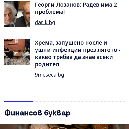
Георги Лозанов: Радев има 2
проблема!
darik.bg
Хрема, запушено носле и
ушни инфекции през лятотo -
какво трябва да знае всеки
родител
9meseca.bg
Финансов буквар