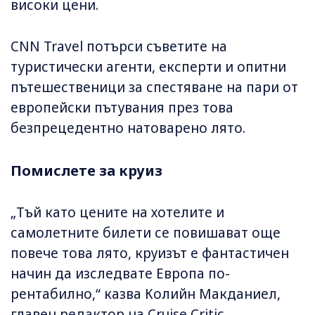
високи цени.
CNN Travel потърси съветите на
туристически агенти, експерти и опитни
пътешественици за спестяване на пари от
европейски пътувания през това
безпрецедентно натоварено лято.
Помислете за круиз
„Тъй като цените на хотелите и
самолетните билети се повишават още
повече това лято, круизът е фантастичен
начин да изследвате Европа по-
рентабилно,“ казва Колийн Макданиел,
главен редактор на Cruise Critic.