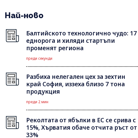
Най-ново
Балтийското технологично чудо: 17
еднорога и хиляди стартъпи
променят региона
преди секунди
Разбиха нелегален цех за зехтин
край София, иззеха близо 7 тона
продукция
преди 2 мин
Реколтата от ябълки в ЕС се срива с
15%, Хърватия обаче отчита ръст от
33%