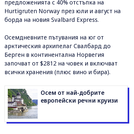
предложенията с 40% отстъпка на
Hurtigruten Norway през юли и август на
борда на новия Svalbard Express.
Осемдневните пътувания на юг от
арктическия архипелаг Свалбард до
Берген в континентална Норвегия
започват от $2812 на човек и включват
всички хранения (плюс вино и бира).
Осем от най-добрите
европейски речни круизи