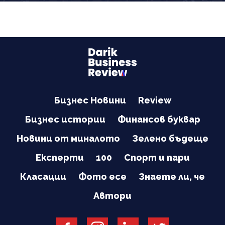
Бизнес Новини
Review
Бизнес истории
Финансов буквар
Новини от миналото
Зелено бъдеще
Експерти
100
Спорт и пари
Класации
Фото есе
Знаете ли, че
Автори