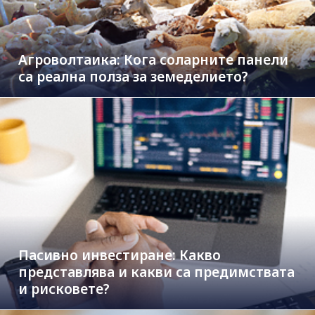
Агроволтаика: Кога соларните панели
са реална полза за земеделието?
Пасивно инвестиране: Какво
представлява и какви са предимствата
и рисковете?