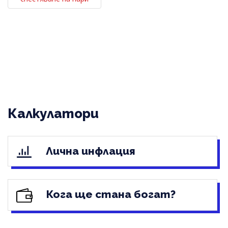
Калкулатори
Лична инфлация
Кога ще стана богат?