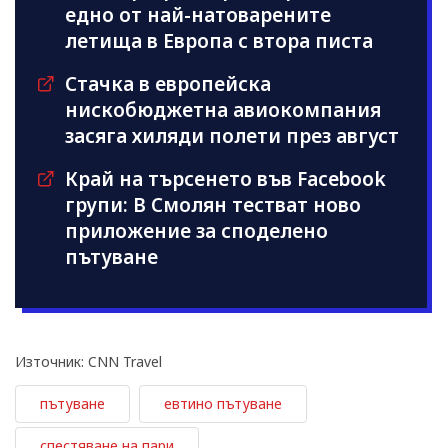
едно от най-натоварените
летища в Европа с втора писта
Стачка в европейска
нискобюджетна авиокомпания
засяга хиляди полети през август
Край на търсенето във Facebook
групи: В Смолян тестват ново
приложение за споделено
пътуване
Източник: CNN Travel
пътуване
евтино пътуване
спестяване на пари