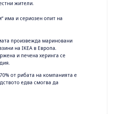
естни жители.
“ има и сериозен опит на
мата произвежда мариновани
азини на IKEA в Европа.
ржена и печена херинга се
дия.
70% от рибата на компанията е
одството едва смогва да