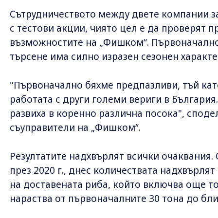
Сътрудничеството между двете компании зап
с тестови акции, чиято цел е да проверят 
възможностите на „Фишком“. Първоначално 
търсене има силно изразен сезонен характе
"Първоначално бяхме предпазливи, тъй кат
работата с други големи вериги в България.
развиха в коренно различна посока", спод
съуправители на „Фишком“.
Резултатите надхвърлят всички очаквания.
през 2020 г., днес количествата надхвърля
на доставената риба, който включва още то
нараства от първоначалните 30 тона до бли