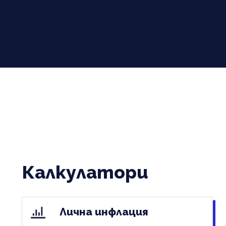
Калкулатори
Лична инфлация