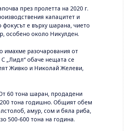
очва през пролетта на 2020 г.
производствения капацитет и
фокусът е върху шарана, чието
р, особено около Никулден.
о имахме разочарования от
 С „Лидл“ обаче нещата се
елят Живко и Николай Желеви,
 От 60 тона шаран, продадени
т 200 тона годишно. Общият обем
лстолоб, амур, сом и бяла риба,
зо 500-600 тона на година.