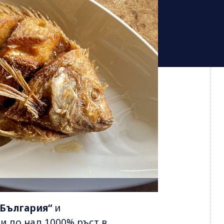
 България“
и
и до над 1000% ръст в