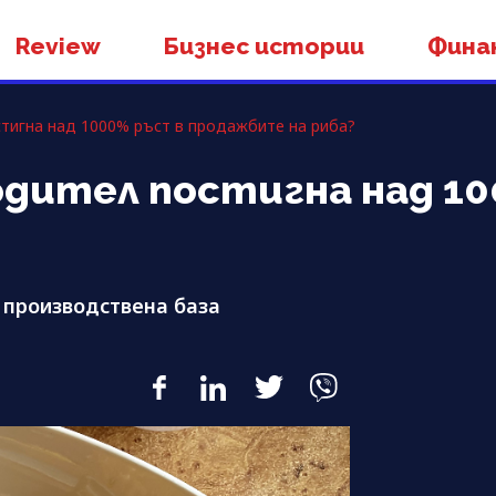
Review
Бизнес истории
Фина
стигна над 1000% ръст в продажбите на риба?
одител постигна над 1
 производствена база