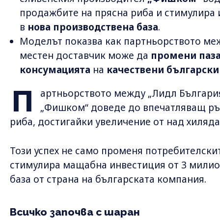
продажбите на прясна риба и стимулира
в
нова производствена база
.
Моделът показва как партньорството меж
местен доставчик може да
промени паза
консумацията
на
качествени български
П
артньорството между „Лидл Българи
„Фишком“ доведе до впечатляващ ръ
риба, достигайки увеличение от над хиляда
Този успех не само променя потребителскит
стимулира мащабна инвестиция от 3 милио
база от страна на българската компания.
Всичко започва с шаран