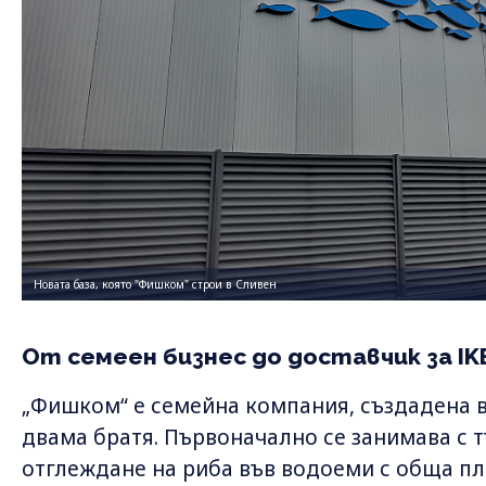
Новата база, която "Фишком" строи в Сливен
От семеен бизнес до доставчик за IK
„Фишком“ е семейна компания, създадена в
двама братя. Първоначално се занимава с тъ
отглеждане на риба във водоеми с обща пл