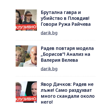
Брутална гавра и
убийство в Пловдив!
Говори Ружа Райчева
darik.bg
Радев повтаря модела
„Борисов“! Анализ на
Валерия Велева
darik.bg
Явор Дачков: Радев не
лъже! Само раздухват
много скандали около
него!