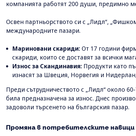
компанията работят 200 души, предимно м
Освен партньорството си с „Лидл“, „Фишком
международните пазари.
Мариновани скариди:
От 17 години фир
скариди, които се доставят за всички маг
Износ за Скандинавия:
Продукти като пъ
изнасят за Швеция, Норвегия и Нидерлан
Преди сътрудничеството с „Лидл“ около 60-
била предназначена за износ. Днес произв
задоволи търсенето на българския пазар.
Промяна в потребителските навици