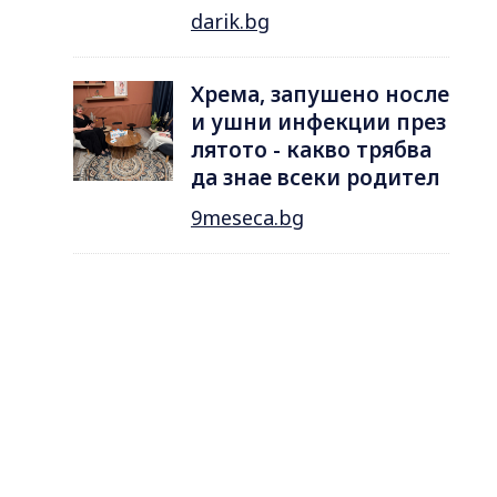
darik.bg
Хрема, запушено носле
и ушни инфекции през
лятотo - какво трябва
да знае всеки родител
9meseca.bg