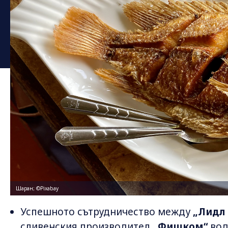
Шаран; ©Pixabay
Успешното сътрудничество между
„Лидл
сливенския производител
„Фишком“
вод