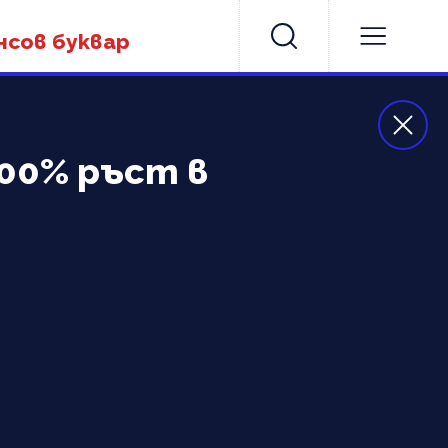
нсов буквар
000% ръст в