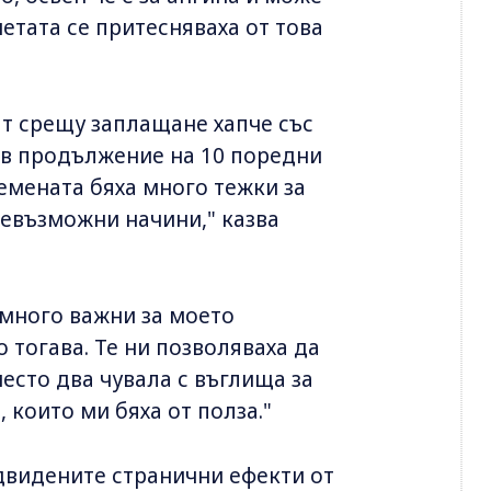
етата се притесняваха от това
т срещу заплащане хапче със
н в продължение на 10 поредни
времената бяха много тежки за
севъзможни начини," казва
 много важни за моето
 тогава. Те ни позволяваха да
есто два чувала с въглища за
 които ми бяха от полза."
двидените странични ефекти от