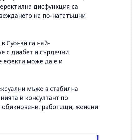
 еректилна дисфункция са
овеждането на по-нататъшни
в Суонзи са най-
е с диабет и сърдечни
е ефекти може да е и
осексуални мъже в стабилна
нията и консултант по
х обикновени, работещи, женени