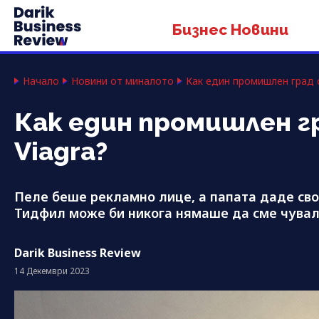
Бизнес Новини
Начало
Новини от миналото
Как един промишлен град 
Как един промишлен г
Viagra?
Пеле беше рекламно лице, а папата даде сво
Тидфил може би никога нямаше да сме чували
Darik Business Review
14 Декември 2023