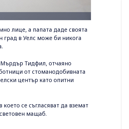
но лице, а папата даде своята
 град в Уелс може би никога
.
д Мърдър Тидфил, отчаяно
аботници от стоманодобивната
телски център като опитни
в което се съгласяват да вземат
 световен мащаб.