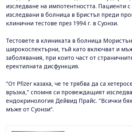
изследване на импотентността. Пациенти с
изследвани в болница в Бристъл преди пр
клинични тестове през 1994 г. в Суонзи.
Тестовете в клиниката в болница Мористън 
широкоспектърни, тъй като включват и мъж
заболявания, при които част от страничнит
еректилната дисфункция.
"От Pfizer казаха, че те трябва да са хетер
връзка," спомня си провеждащият изследва
ендокринология Дейвид Прайс. "Всички бя
мъже от Суонзи“.