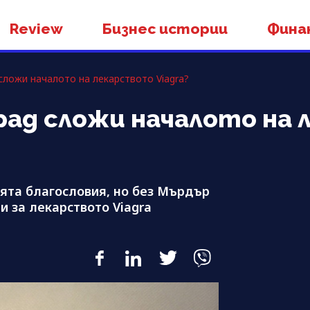
Review
Бизнес истории
Фина
сложи началото на лекарството Viagra?
рад сложи началото на
ята благословия, но без Мърдър
 за лекарството Viagra