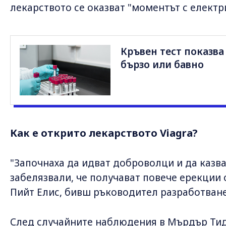
лекарството се оказват "моментът с електри
Кръвен тест показва
бързо или бавно
Как е открито лекарството Viagra?
"Започнаха да идват доброволци и да казват
забелязвали, че получават повече ерекции 
Пийт Елис, бивш ръководител разработване 
След случайните наблюдения в Мърдър Ти