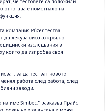
бират, че тестовете са положили
то оттогава е помогнало на
функция.
а компания Pfizer тества
пит да лекува високо кръвно
медицински изследвания в
у които да изпробва своя
исват, за да тестват новото
сменял работа след работа, след
бивни заводи.
 на име Simbec," разказва Прайс
о, освен че е за ангина и може