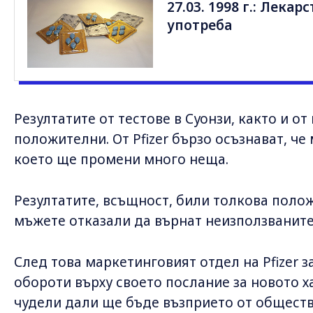
27.03. 1998 г.: Лекар
употреба
Резултатите от тестове в Суонзи, както и от
положителни. От Pfizer бързо осъзнават, че
което ще промени много неща.
Резултатите, всъщност, били толкова поло
мъжете отказали да върнат неизползваните 
След това маркетинговият отдел на Pfizer 
обороти върху своето послание за новото ха
чудели дали ще бъде възприето от общест