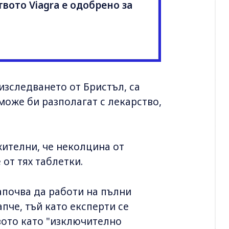
ството Viagra е одобрено за
 изследването от Бристъл, са
 може би разполагат с лекарство,
жителни, че неколцина от
от тях таблетки.
започва да работи на пълни
пче, тъй като експерти се
вото като "изключително