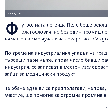
Pixabay.com
Ф
утболната легенда Пеле беше реклам
благословия, но без един промишлен
нямаше да сме чували за лекарството Viagra
По време на индустриалния упадък на гра
търсещи пари мъже, в това число бивши р
индустрия, се записват в местен изследова
зайци за медицински продукт.
Те обаче едва ли са предполагали, че това, 
участие, ще помогне за огромна промяна в