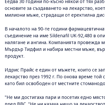
Еедва 30 години по-късно някои от тях раз
основите за създаването на лекарство, кое
милиони мъже, страдащи от еректилна дис
В началото на 90-те години фармацевтичнат
съединение на име Sildenafil UK-92,480 в о
налягане и ангина. Компанията провежда 
Мърдър Тидфил и набира местни мъже, върх
продукт.
Идрис Прайс е един от мъжете, които се зап
лекарство през 1992 г. По онова време той 
като бил освободен от местните стоманодо
"Не ми достигаха пари и посетих едно място
пред BBC. "Не ни казаха нищо за лекарствот