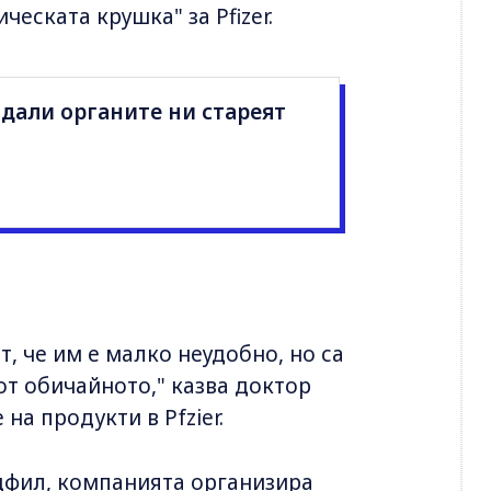
ческата крушка" за Pfizer.
 дали органите ни стареят
, че им е малко неудобно, но са
от обичайното," казва доктор
на продукти в Pfzier.
дфил, компанията организира