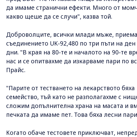
да имаме странични ефекти. Много от момч
какво щеше да се случи", казва той.
Доброволците, всички млади мъже, приема
съединението UK-92,480 по три пъти на де
дни. "В края на 80-те и началото на 90-те 
нас и се опитвахме да изкарваме пари по в
Прайс.
"Парите от тестването на лекарството бяха
семейство, тъй като не разполагахме с нищо
сложим допълнителна храна на масата и вм
печката да имаме пет. Това бяха лесни пари,
Когато обаче тестовете приключват, непре