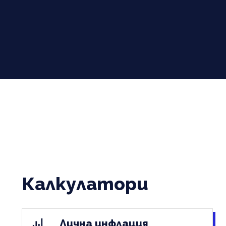
Калкулатори
Лична инфлация