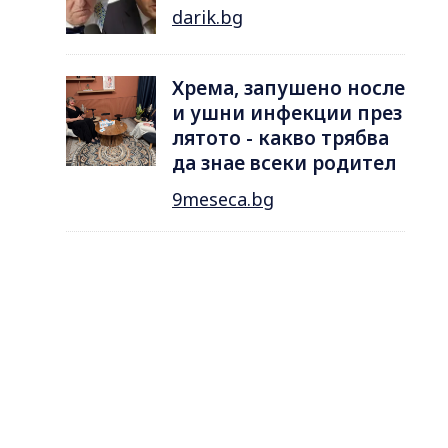
darik.bg
Хрема, запушено носле
и ушни инфекции през
лятотo - какво трябва
да знае всеки родител
9meseca.bg