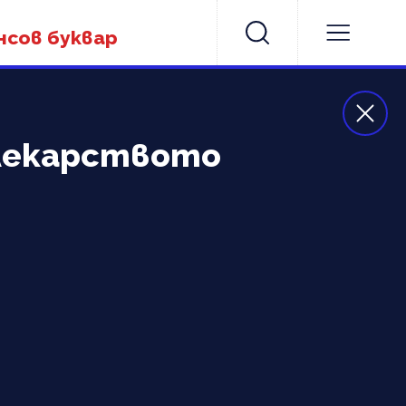
нсов буквар
 лекарството