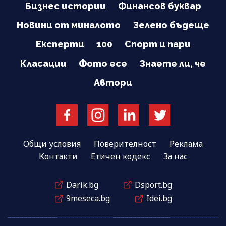
Бизнес истории
Финансов буквар
Новини от миналото
Зелено бъдеще
Експерти
100
Спорт и пари
Класации
Фото есе
Знаете ли, че
Автори
Общи условия
Поверителност
Реклама
Контакти
Етичен кодекс
За нас
Darik.bg
Dsport.bg
9meseca.bg
Idei.bg