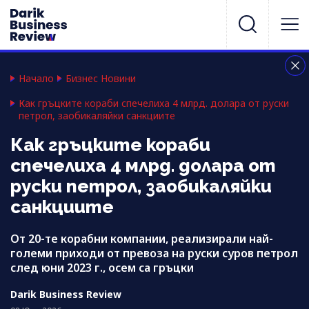
Начало
Бизнес Новини
Как гръцките кораби спечелиха 4 млрд. долара от руски
петрол, заобикаляйки санкциите
Как гръцките кораби
спечелиха 4 млрд. долара от
руски петрол, заобикаляйки
санкциите
От 20-те корабни компании, реализирали най-
големи приходи от превоза на руски суров петрол
след юни 2023 г., осем са гръцки
Darik Business Review