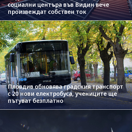
социални центъра във Видин вече
произвеждат собствен ток
Пловдив обновява градския транспорт
с 20 нови електробуса, учениците ще
пътуват безплатно