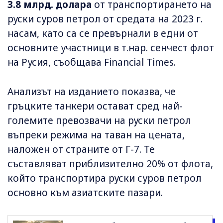
3.8 млрд. долара
от транспортирането на
руски суров петрол от средата на 2023 г.
насам, като са се превърнали в едни от
основните участници в т.нар. сенчест флот
на Русия, съобщава Financial Times.
Анализът на изданието показва, че
гръцките танкери остават сред най-
големите превозвачи на руски петрол
въпреки режима на таван на цената,
наложен от страните от Г-7. Те
съставляват приблизително 20% от флота,
който транспортира руски суров петрол
основно към азиатските пазари.