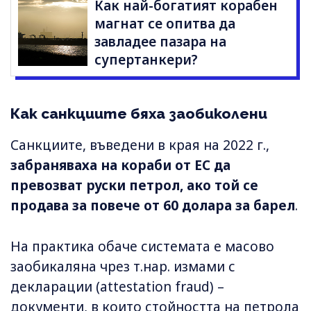
Как най-богатият корабен
магнат се опитва да
завладее пазара на
супертанкери?
Как санкциите бяха заобиколени
Санкциите, въведени в края на 2022 г.,
забраняваха на кораби от ЕС да
превозват руски петрол, ако той се
продава за повече от 60 долара за барел
.
На практика обаче системата е масово
заобикаляна чрез т.нар. измами с
декларации (attestation fraud) –
документи, в които стойността на петрола