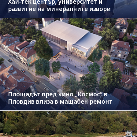
Хай-тек център, университет и
развитие на минералните извори
Площадът пред кино „Космос“ в
Пловдив влиза в мащабен ремонт