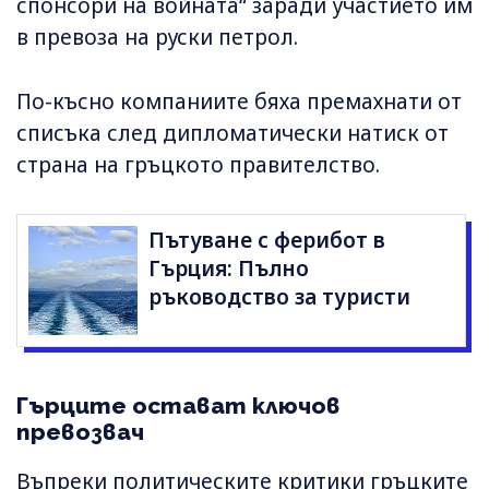
спонсори на войната“ заради участието им
в превоза на руски петрол.
По-късно компаниите бяха премахнати от
списъка след дипломатически натиск от
страна на гръцкото правителство.
Пътуване с ферибот в
Гърция: Пълно
ръководство за туристи
Гърците остават ключов
превозвач
Въпреки политическите критики гръцките