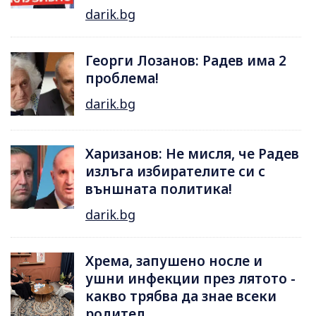
darik.bg
Георги Лозанов: Радев има 2
проблема!
darik.bg
Харизанов: Не мисля, че Радев
излъга избирателите си с
външната политика!
darik.bg
Хрема, запушено носле и
ушни инфекции през лятотo -
какво трябва да знае всеки
родител