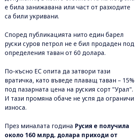
е била занижавана или част от разходите
са били укривани.
Според публикацията нито един барел
руски суров петрол не е бил продаден под
определения таван от 60 долара.
По-късно ЕС опита да затвори тази
вратичка, като въведе плаващ таван – 15%
под пазарната цена на руския сорт "Урал".
И тази промяна обаче не успя да ограничи
износа.
През миналата година
Русия е получила
около 160 млрд. долара приходи от