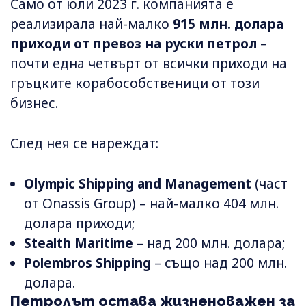
Само от юли 2023 г. компанията е
реализирала най-малко
915 млн. долара
приходи от превоз на руски петрол
–
почти една четвърт от всички приходи на
гръцките корабособственици от този
бизнес.
След нея се нареждат:
Olympic Shipping and Management
(част
от Onassis Group) – най-малко 404 млн.
долара приходи;
Stealth Maritime
– над 200 млн. долара;
Polembros Shipping
– също над 200 млн.
долара.
Петролът остава жизненоважен за