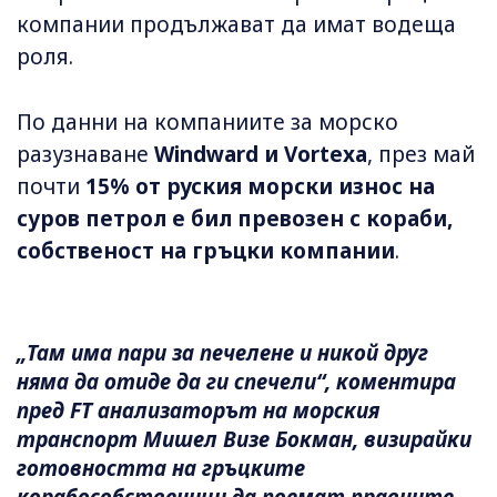
компании продължават да имат водеща
роля.
По данни на компаниите за морско
разузнаване
Windward и Vortexa
, през май
почти
15% от руския морски износ на
суров петрол е бил превозен с кораби,
собственост на гръцки компании
.
„Там има пари за печелене и никой друг
няма да отиде да ги спечели“, коментира
пред FT анализаторът на морския
транспорт Мишел Визе Бокман, визирайки
готовността на гръцките
корабособственици да поемат правните,