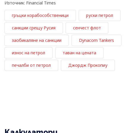
Източник: Financial Times
гръцки корабособственици
руски петрол
санкции срещу Русия
сенчест флот
заобикаляне на санкции
Dynacom Tankers
износ на петрол
таван на цената
печалби от петрол
Джордж Прокопиу
Калкулатори