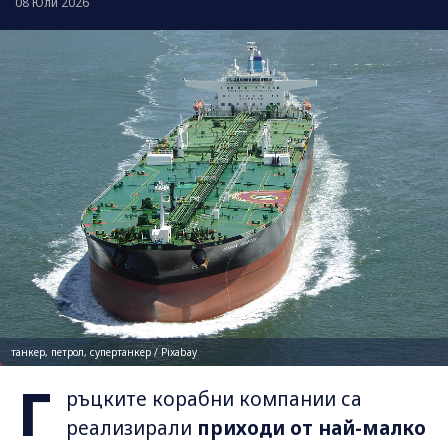
08 Юли 2026
танкер, петрол, супертанкер / Pixabay
Г
ръцките корабни компании са
реализирали
приходи от най-малко