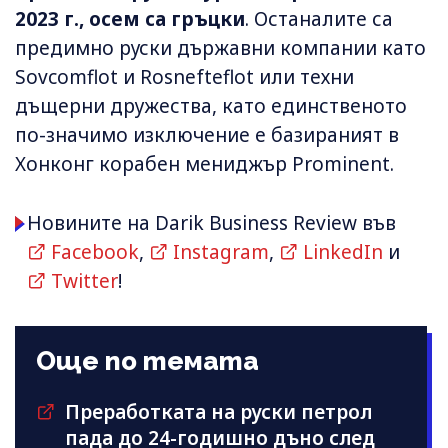
2023 г., осем са гръцки
. Останалите са
предимно руски държавни компании като
Sovcomflot и Rosnefteflot или техни
дъщерни дружества, като единственото
по-значимо изключение е базираният в
Хонконг корабен мениджър Prominent.
Новините на Darik Business Review във
Facebook
,
Instagram
,
LinkedIn
и
Twitter
!
Още по темата
Преработката на руски петрол
пада до 24-годишно дъно след