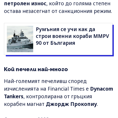
петролен износ
, който до голяма степен
остава незасегнат от санкционния режим.
Румъния се учи как да
строи военни кораби MMPV
90 от България
Кой печели най-много
Най-големият печеливш според
изчисленията на Financial Times е
Dynacom
Tankers
, контролирана от гръцкия
корабен магнат
Джордж Прокопиу
.