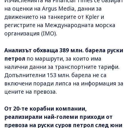
Изчисленията на Financial Times се базират
на оценки на Argus Media, данни за
движението на танкерите от Kpler и
регистрите на Международната морска
организация (IMO).
Анализът обхваща 389 млн. барела руски
петрол
по маршрути, за които има
налични данни за транспортните тарифи.
Допълнителни 153 млн. барела не са
включени поради липса на информация за
цените на превоза.
От 20-те корабни компании,
реализирали най-големи приходи от
превоза на руски суров петрол след юни