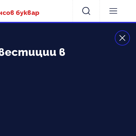
нсов буквар
инвестиции в