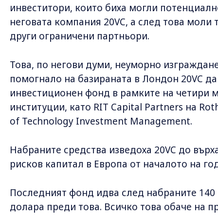
инвеститори, които биха могли потенциалн
неговата компания 20VC, а след това моли т
други ограничени партньори.
Това, по негови думи, неуморно изграждане
помогнало на базираната в Лондон 20VC да 
инвестиционен фонд в рамките на четири м
институции, като RIT Capital Partners на Roth
of Technology Investment Management.
Набраните средства изведоха 20VC до върха
рисков капитал в Европа от началото на го
Последният фонд идва след набраните 140 мл
долара преди това. Всичко това обаче на п