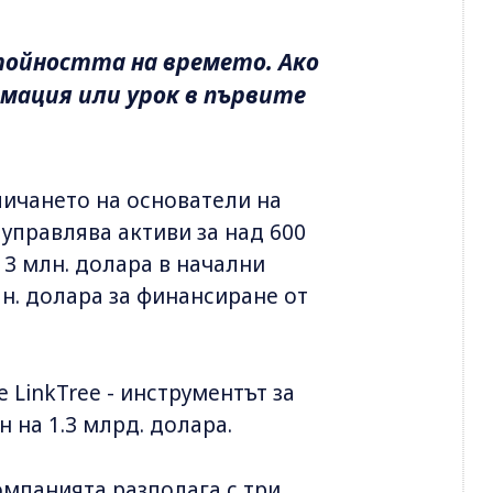
тойността на времето. Ако
рмация или урок в първите
вличането на основатели на
управлява активи за над 600
 3 млн. долара в начални
лн. долара за финансиране от
 LinkTree - инструментът за
н на 1.3 млрд. долара.
Компанията разполага с три