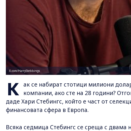
X.com/HarryStebbings
К
ак се набират стотици милиони долар
компании, ако сте на 28 години? Отг
даде Хари Стебингс, който е част от селекци
финансовата сфера в Европа.
Всяка седмица Стебингс се среща с двама