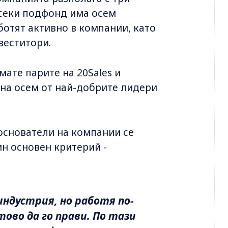
 Всеки подфонд има осем
ботят активно в компании, като
нвеститори.
мате парите на 20Sales и
 на осем от най-добрите лидери
 основатели на компании се
ин основен критерий -
индустрия, но работя по-
тово да го прави. По тази