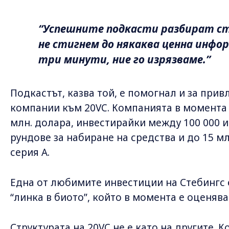
“Успешните подкасти разбират с
не стигнем до някаква ценна инфо
три минути, ние го изрязваме.”
Подкастът, казва той, е помогнал и за при
компании към 20VC. Компанията в момента 
млн. долара, инвестирайки между 100 000 и
рундове за набиране на средства и до 15 м
серия А.
Една от любимите инвестиции на Стебингс е
“линка в биото”, който в момента е оценява
Структурата на 20VC не е като на другите. 