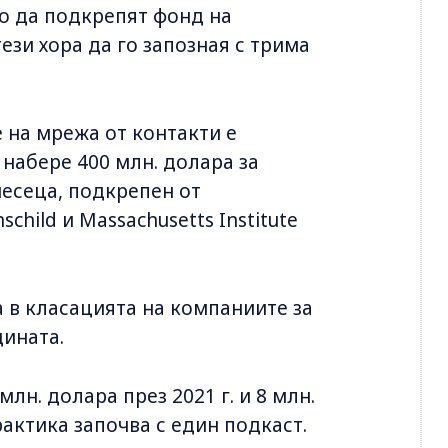
о да подкрепят фонд на
ези хора да го запозная с трима
 на мрежа от контакти е
набере 400 млн. долара за
есеца, подкрепен от
schild и Massachusetts Institute
 в класацията на компаниите за
дината.
н. долара през 2021 г. и 8 млн.
рактика започва с един подкаст.