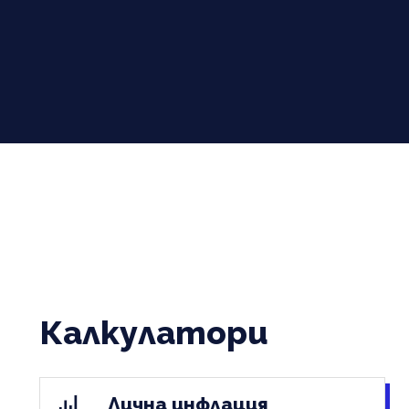
Калкулатори
Лична инфлация