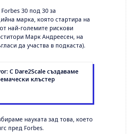
 Forbes 30 под 30 за
дийна марка, която стартира на
от най-големите рискови
еститори Марк Андреесен, на
гласи да участва в подкаста).
or: С Dare2Scale създаваме
емачески клъстер
бираме науката зад това, което
гс пред Forbes.