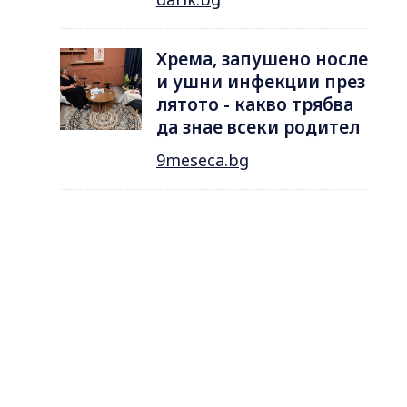
Хрема, запушено носле
и ушни инфекции през
лятотo - какво трябва
да знае всеки родител
9meseca.bg