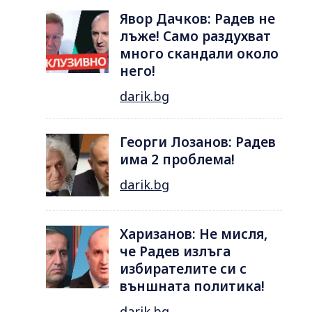
Явор Дачков: Радев не
лъже! Само раздухват
много скандали около
него!
darik.bg
Георги Лозанов: Радев
има 2 проблема!
darik.bg
Харизанов: Не мисля,
че Радев излъга
избирателите си с
външната политика!
darik.bg