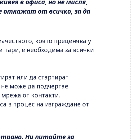
ивея в офиса, но не мисля,
се откажат от всичко, за да
мачеството, която преценява у
и пари, е необходима за всички
тират или да стартират
й не може да подчертае
 мрежа от контакти.
 са в процес на изграждане от
трано. Ни питайте за