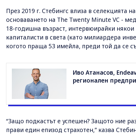
През 2019 г. Стебингс влиза в селекцията на
основаването на The Twenty Minute VC - ме
18-годишна възраст, интервюирайки някои 
капиталисти в света (като милиардера инв
когото праща 53 имейла, преди той да се съ
Иво Атанасов, Endeav
регионален предпри
“Защо подкастът е успешен? Защото ние раз
прави един епизод страхотен,” казва Стебин