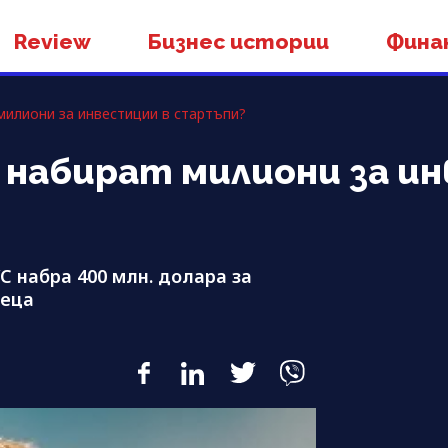
Review
Бизнес истории
Фина
т милиони за инвестиции в стартъпи?
 се набират милиони за 
C набра 400 млн. долара за
сеца