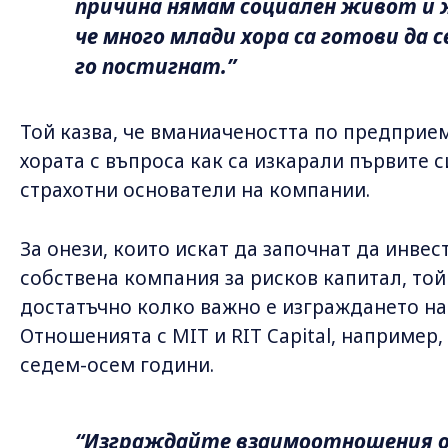
причина нямам социален живот и ж
че много млади хора са готови да 
го постигнат.”
Той казва, че вманиачеността по предприе
хората с въпроса как са изкарали първите с
страхотни основатели на компании.
За онези, които искат да започнат да инвес
собствена компания за рисков капитал, то
достатъчно колко важно е изграждането на
Отношенията с MIT и RIT Capital, например,
седем-осем години.
“Изграждайте взаимоотношения о