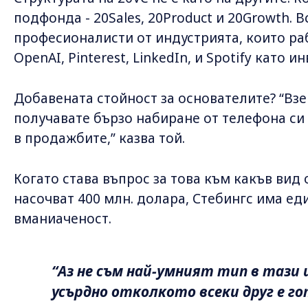
подфонда - 20Sales, 20Product и 20Growth.
професионалисти от индустрията, които ра
OpenAI, Pinterest, LinkedIn, и Spotify като и
Добавената стойност за основателите? “Взе
получавате бързо набиране от телефона си
в продажбите,” казва той.
Когато става въпрос за това към какъв вид
насочват 400 млн. долара, Стебингс има ед
вманиаченост.
“Аз не съм най-умният тип в тази 
усърдно отколкото всеки друг е го