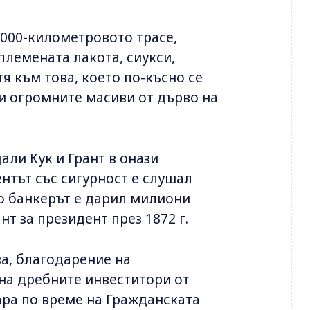
 000-километровото трасе,
племената лакота, сиукси,
я към това, което по-късно се
и огромните масиви от дърво на
али Кук и Грант в онази
нтът със сигурност е слушал
то банкерът е дарил милиони
т за президент през 1872 г.
ва, благодарение на
на дребните инвеститори от
ара по време на Гражданската