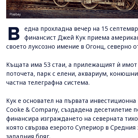
Pixabay
В
една прохладна вечер на 15 септемвр
финансист Джей Кук приема американ
своето луксозно имение в Огонц, северно 
Къщата има 53 стаи, а прилежащият ѝ имот 
поточета, парк с елени, аквариум, конюшни
частна телеграфна система.
Кук е основател на първата инвестиционна 
Cooke & Company, създадена десетилетие по-
финансира изграждането на северната тих
която свързва езерото Супериор в Средния
западния бряг.