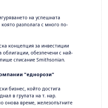
игуряването на успешната
която разполага с много по-
ска концепция за инвестиции
 облигации, обезпечени с най-
 пише списание Smithsonian.
компании "еднорози"
ки бизнес, който достига
ал в групата на т. нар.
по онова време, железопътните