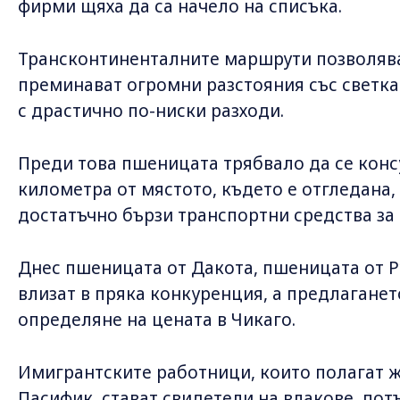
фирми щяха да са начело на списъка.
Трансконтиненталните маршрути позволяват
преминават огромни разстояния със светкав
с драстично по-ниски разходи.
Преди това пшеницата трябвало да се конс
километра от мястото, където е отгледана, 
достатъчно бързи транспортни средства за
Днес пшеницата от Дакота, пшеницата от Р
влизат в пряка конкуренция, а предлаганет
определяне на цената в Чикаго.
Имигрантските работници, които полагат 
Пасифик, стават свидетели на влакове, пот