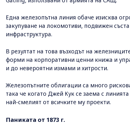
Gatling, използвани от армията на САЩ.
Една железопътна линия обаче изисква огр
закупуване на локомотиви, подвижен състав
инфраструктура.
В резултат на това възходът на железницит
форми на корпоративни ценни книжа и упра
и до невероятни измами и хитрости.
Железопътните облигации са много рискова
така че когато Джей Кук се заема с линията N
най-смелият от всичките му проекти.
Паниката от 1873 г.