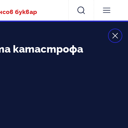
нсов буквар
ата катастрофа