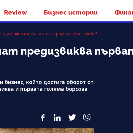
Review
Бизнес истории
Фина
редизвиква първата катастрофа на Уолстрийт?
нат предизвиква първ
 бизнес, който достига оборот от
иква и първата голяма борсова