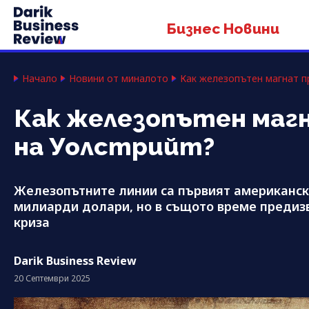
Бизнес Новини
Начало
Новини от миналото
Как железопътен магнат п
Как железопътен маг
на Уолстрийт?
Железопътните линии са първият американски
милиарди долари, но в същото време предизв
криза
Darik Business Review
20 Септември 2025