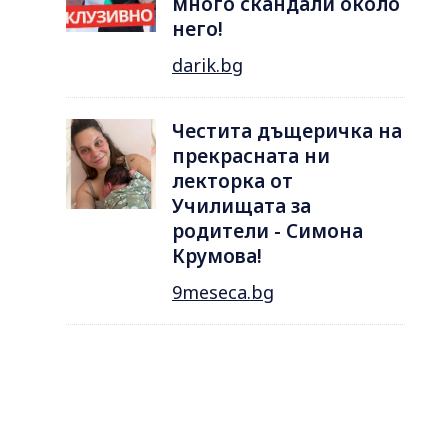
много скандали около
него!
darik.bg
Честита дъщеричка на
прекрасната ни
лекторка от
Училищата за
родители - Симона
Крумова!
9meseca.bg