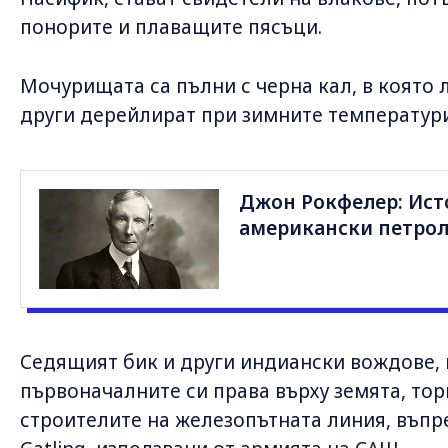
понорите и плаващите пясъци.
Мочурищата са пълни с черна кал, в която
други дерейлират при зимните температури
Джон Рокфелер: Ист
американски петрол
Седящият бик и други индиански вождове, 
първоначалните си права върху земята, то
строителите на железопътната линия, въпр