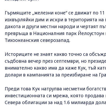
Гърмящите „железни коне“ се движат по 11
изхвърляйки дим и искри в територията на 
дакота и други местни народи и чертаят път
превръща в Националния парк Йелоустоун 
Тихоокеанския северозапад.
Историците не знаят какво точно са обсъжд
съдбовна вечер през септември, но президе
внимателно какво има да каже Кук, тъй ка
долари в кампанията за преизбиране на Гран
Преди това Кук натрупва несметни богатст
инвестиционната си мрежа, която продава 
Севера облигации за над 1.6 милиарда дол