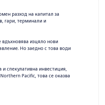
омен разход на капитал за
, гари, терминали и
е вдъхновява изцяло нови
вление. Но заедно с това води
 и спекулативна инвестиция,
orthern Pacific, това се оказва