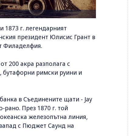
и 1873 г. легендарният
ския президент Юлисис Грант в
от Филаделфия.
от 200 акра разполага с
, бутафорни римски руини и
банка в Съединените щати - Jay
рано. През 1870 г. той
оокеанска железопътна линия,
 запад с Пюджет Саунд на