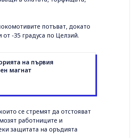
 локомотивите потъват, докато
 от -35 градуса по Целзий.
орията на първия
ен магнат
които се стремят да отстояват
рмозят работниците и
еки защитата на оръдията