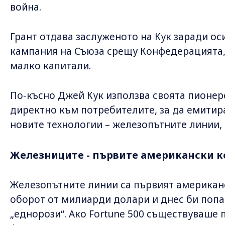
война.
Грант отдава заслуженото на Кук заради ос
кампания на Съюза срещу Конфедерацията, 
малко капитали.
По-късно Джей Кук използва своята пионер
директно към потребителите, за да емитира
новите технологии – железопътните линии,
Железниците - първите американски 
Железопътните линии са първият американс
оборот от милиарди долари и днес би попадн
„еднорози“. Ако Fortune 500 съществуваше 