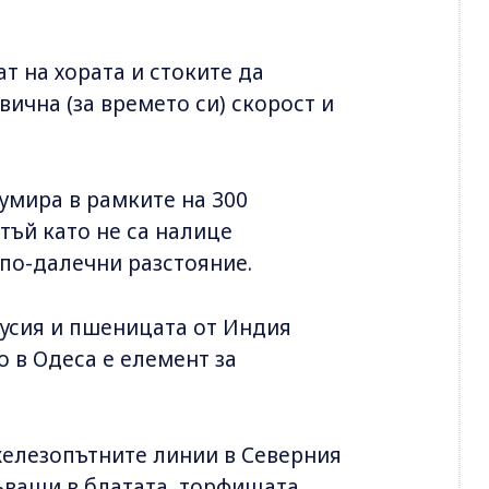
 на хората и стоките да
ична (за времето си) скорост и
умира в рамките на 300
тъй като не са налице
 по-далечни разстояние.
усия и пшеницата от Индия
о в Одеса е елемент за
железопътните линии в Северния
ъващи в блатата, торфищата,