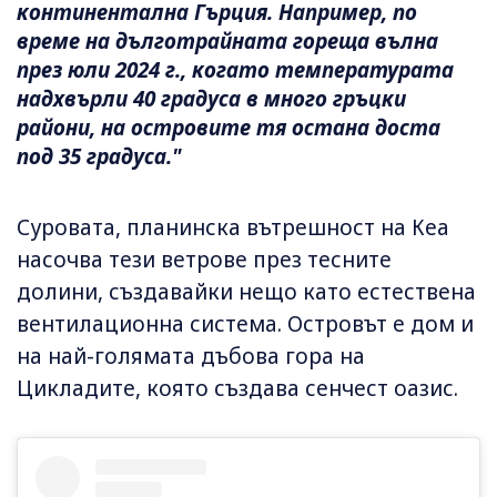
континентална Гърция. Например, по
време на дълготрайната гореща вълна
през юли 2024 г., когато температурата
надхвърли 40 градуса в много гръцки
райони, на островите тя остана доста
под 35 градуса."
Суровата, планинска вътрешност на Кеа
насочва тези ветрове през тесните
долини, създавайки нещо като естествена
вентилационна система. Островът е дом и
на най-голямата дъбова гора на
Цикладите, която създава сенчест оазис.