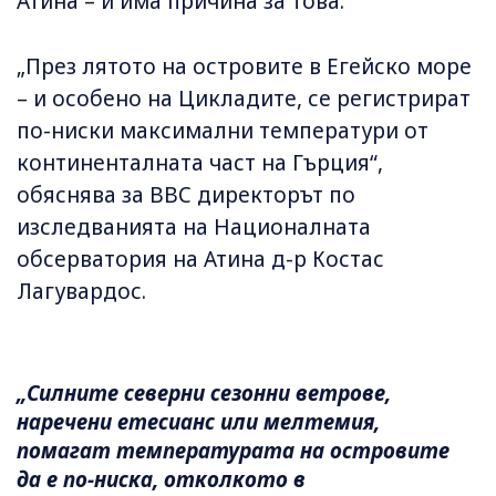
Атина – и има причина за това.
„През лятото на островите в Егейско море
– и особено на Цикладите, се регистрират
по-ниски максимални температури от
континенталната част на Гърция“, ​​
обяснява за BBC директорът по
изследванията на Националната
обсерватория на Атина д-р Костас
Лагувардос.
„Силните северни сезонни ветрове,
наречени етесианс или мелтемия,
помагат температурата на островите
да е по-ниска, отколкото в