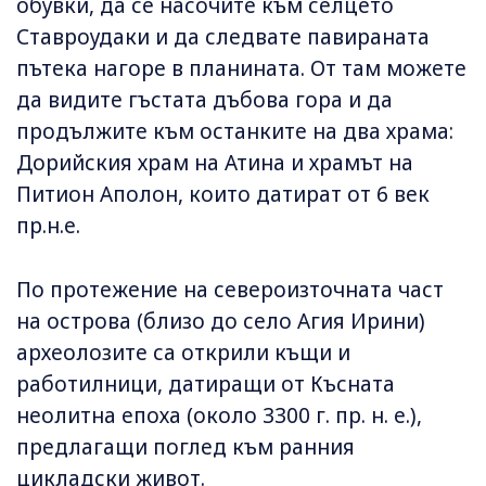
обувки, да се насочите към селцето
Ставроудаки и да следвате павираната
пътека нагоре в планината. От там можете
да видите гъстата дъбова гора и да
продължите към останките на два храма:
Дорийския храм на Атина и храмът на
Питион Аполон, които датират от 6 век
пр.н.е.
По протежение на североизточната част
на острова (близо до село Агия Ирини)
археолозите са открили къщи и
работилници, датиращи от Късната
неолитна епоха (около 3300 г. пр. н. е.),
предлагащи поглед към ранния
цикладски живот.