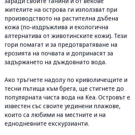
заради своите танини и от векове
жителите на острова ги използват при
производството на растителна дъбена
кожа (по-издръжлива и екологична
алтернатива от животинските кожи). Тези
гори помагат и за предотвратяване на
ерозията на почвата и допринасят за
задържането на дъждовнато вода.
Ако тръгнете надолу по криволичещите и
тесни пътища към брега, ще стигнете до
популярната чиста вода на Кеа. Островът е
известен със своите уединени плажове,
които са любими на местните и на
еднодневните екскурзианти.