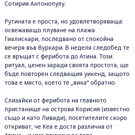
Сотирия Антонопулу.
Рутината е проста, но удовлетворяваща:
освежаващо плуване на плажа
Гиалискари, последвано от спокойна
вечеря във Вуркари. В неделя следобед те
се връщат с ферибота до Атина. Този
ритуал, ценен заради своята простота, ще
бъде повторен следващия уикенд, защото
това е място, което те „вика“ обратно.
Слизайки от ферибота на главното
пристанище на острова Корисия (известно
също и като Ливади), посетителите скоро
откриват, че Кеа е доста различна от