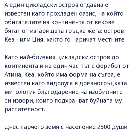
А един цикладски остров отдавна е
известен като прохладен оазис, на който
обитателите на континента от векове
бягат от изгарящата гръцка жега: остров
Кеа - или Ция, както го наричат ​​местните.
Като най-близкия цикладски остров до
континента и на един час път с ферибот от
Атина, Кеа, който има форма на сълза, е
известен като Хидроуса в древногръцката
митология благодарение на изобилните
си извори, които подхранват буйната му
растителност.
Днес парчето земя с население 2500 души