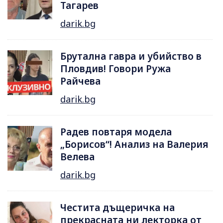
Тагарев
darik.bg
Брутална гавра и убийство в
Пловдив! Говори Ружа
Райчева
darik.bg
Радев повтаря модела
„Борисов“! Анализ на Валерия
Велева
darik.bg
Честита дъщеричка на
прекрасната ни лекторка от