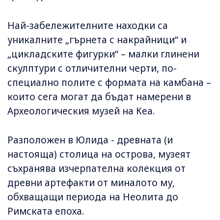
Най-забележителните находки са
уникалните „гърнета с накрайници“ и
„цикладските фигурки“ – малки глинени
скулптури с отличителни черти, по-
специално полите с формата на камбана –
които сега могат да бъдат намерени в
Археологическия музей на Кеа.
Разположен в Юлида - древната (и
настояща) столица на острова, музеят
съхранява изчерпателна колекция от
древни артефакти от миналото му,
обхващащи периода на Неолита до
Римската епоха.