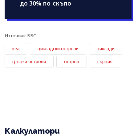
до 30% по-скъпо
Източник: BBC
кеа
цикладски острови
циклади
гръцки острови
остров
гърция
Калкулатори