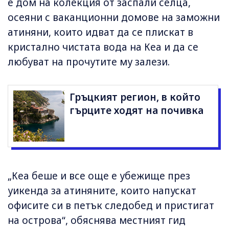
е дом на колекция от заспали селца,
осеяни с ваканционни домове на заможни
атиняни, които идват да се плискат в
кристално чистата вода на Кеа и да се
любуват на прочутите му залези.
Гръцкият регион, в който
гърците ходят на почивка
„Кеа беше и все още е убежище през
уикенда за атиняните, които напускат
офисите си в петък следобед и пристигат
на острова“, обяснява местният гид