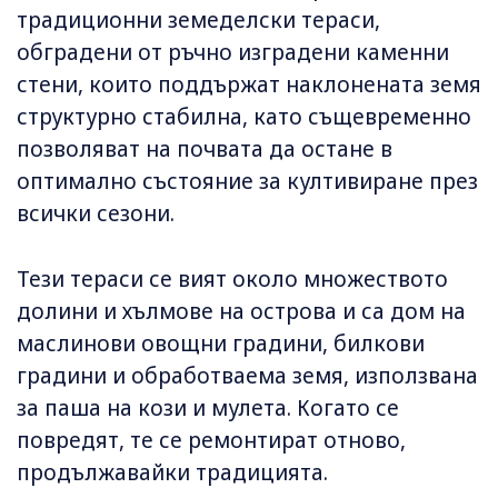
традиционни земеделски тераси,
обградени от ръчно изградени каменни
стени, които поддържат наклонената земя
структурно стабилна, като същевременно
позволяват на почвата да остане в
оптимално състояние за култивиране през
всички сезони.
Тези тераси се вият около множеството
долини и хълмове на острова и са дом на
маслинови овощни градини, билкови
градини и обработваема земя, използвана
за паша на кози и мулета. Когато се
повредят, те се ремонтират отново,
продължавайки традицията.