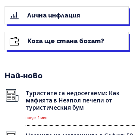
Лична инфлация
Кога ще стана богат?
Най-ново
Туристите са недосегаеми: Как
мафията в Неапол печели от
туристическия бум
преди 2 мин