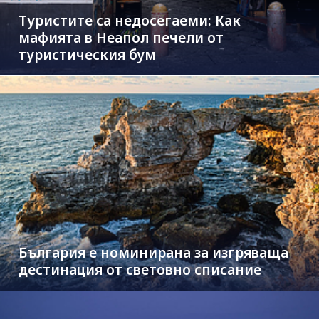
Туристите са недосегаеми: Как
мафията в Неапол печели от
туристическия бум
България е номинирана за изгряваща
дестинация от световно списание