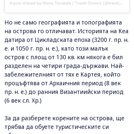
A post shared by Maria Tsoukala | Travel Greece (@travelgreece)
Но не само географията и топографията
на острова го отличават. Историята на Кеа
датира от Цикладската епоха (3200 г. пр. н.
е. и 1050 г. пр. н. е.), като този малък
остров с площ от 130 кв. км някога е бил
разделен на четири града-държави. Най-
забележителният от тях е Картея, който
процъфтява от Архаичния период (8 век
пр. н. е.) до ранния Византиийски период
(6 век сл. Хр.)
За да разберете корените на острова, ще
трябва да обуете туристическите си