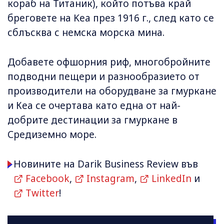
кораб на Титаник), който потъва край
бреговете на Kea през 1916 г., след като се
сблъсква с немска морска мина.
Добавете офшорния риф, многобройните
подводни пещери и разнообразието от
производители на оборудване за гмуркане
и Кеа се очертава като една от най-
добрите дестинации за гмуркане в
Средиземно море.
Новините на Darik Business Review във
Facebook
,
Instagram
,
LinkedIn
и
Twitter
!