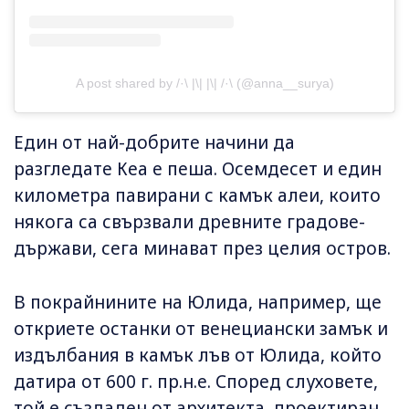
A post shared by /·\ |\| |\| /·\ (@anna__surya)
Един от най-добрите начини да
разгледате Кеа е пеша. Осемдесет и един
километра павирани с камък алеи, които
някога са свързвали древните градове-
държави, сега минават през целия остров.
В покрайнините на Юлида, например, ще
откриете останки от венециански замък и
издълбания в камък лъв от Юлида, който
датира от 600 г. пр.н.е. Според слуховете,
той е създаден от архитекта, проектиран