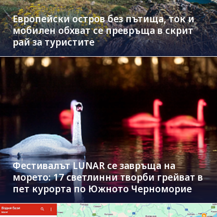
Европейски остров без пътища, ток и
мобилен обхват се превръща в скрит
рай за туристите
Фестивалът LUNAR се завръща на
морето: 17 светлинни творби грейват в
пет курорта по Южното Черноморие