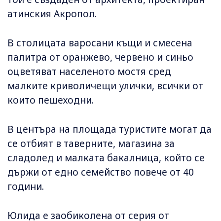
атинския Акропол.
В столицата варосани къщи и смесена
палитра от оранжево, червено и синьо
оцветяват населеното мостя сред
малките криволичещи улички, всички от
които пешеходни.
В центъра на площада туристите могат да
се отбият в таверните, магазина за
сладолед и малката бакалница, който се
държи от едно семейство повече от 40
години.
Юлида е заобиколена от серия от