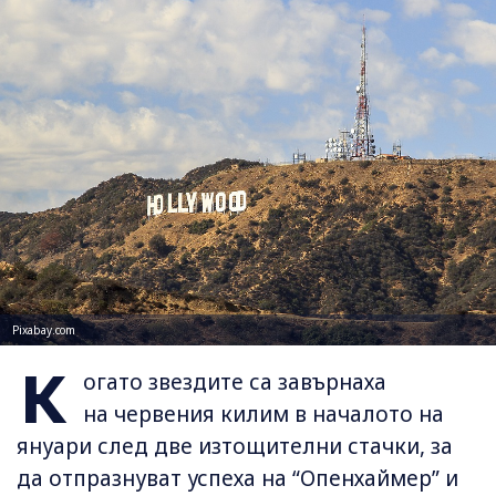
Pixabay.com
К
огато звездите са завърнаха
на червения килим в началото на
януари след две изтощителни стачки, за
да отпразнуват успеха на “Опенхаймер” и