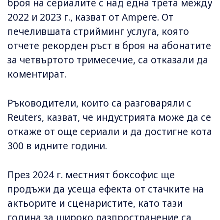
броя на сериалите с над една трета между
2022 и 2023 г., казват от Ampere. От
печелившата стрийминг услуга, която
отчете рекорден ръст в броя на абонатите
за четвъртото тримесечие, са отказали да
коментират.
Ръководители, които са разговаряли с
Reuters, казват, че индустрията може да се
откаже от още сериали и да достигне кота
300 в идните години.
През 2024 г. местният боксофис ще
продъжи да усеща ефекта от стачките на
актьорите и сценаристите, като тази
година за широко разпространение са