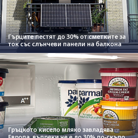
Гърците пестят до 30% от сметките за
ток със слънчеви панели на балкона
Гръцкото кисело мляко завладява
Европа, въпреки че е до 30% по-скъпо