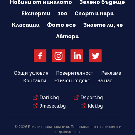
Новини от миналото
Зелено бъдеще
Експерти
100
Спорт и пари
Класации
Фото есе
Знаете ли, че
Автори
Общи условия
Поверителност
Реклама
Контакти
Етичен кодекс
За нас
Darik.bg
Dsport.bg
9meseca.bg
Idei.bg
© 2026 Всички права запазени. Позоваването с хиперлинк е
задължително.