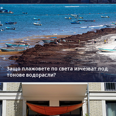
Защо плажовете по света изчезват под
тонове водорасли?