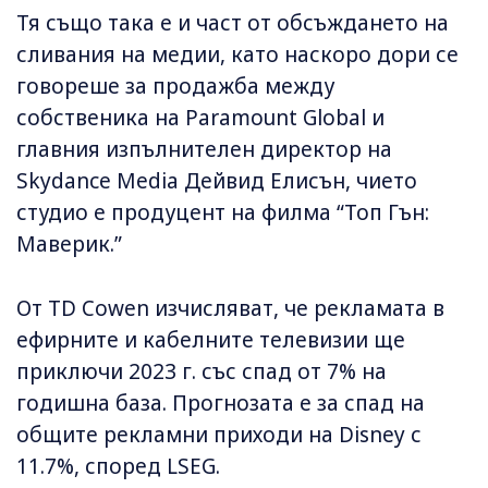
Тя също така е и част от обсъждането на
сливания на медии, като наскоро дори се
говореше за продажба между
собственика на Paramount Global и
главния изпълнителен директор на
Skydance Media Дейвид Елисън, чието
студио е продуцент на филма “Топ Гън:
Маверик.”
От TD Cowen изчисляват, че рекламата в
ефирните и кабелните телевизии ще
приключи 2023 г. със спад от 7% на
годишна база. Прогнозата е за спад на
общите рекламни приходи на Disney с
11.7%, според LSEG.