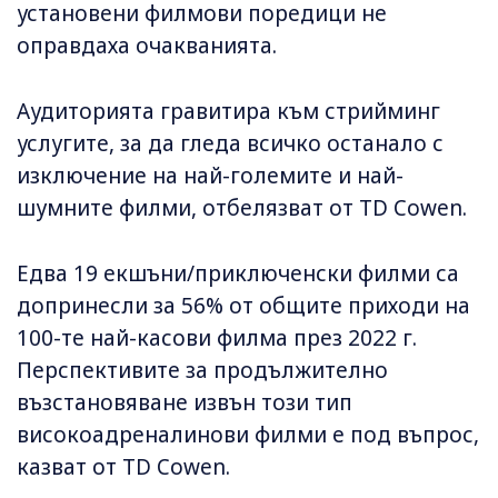
установени филмови поредици не
оправдаха очакванията.
Аудиторията гравитира към стрийминг
услугите, за да гледа всичко останало с
изключение на най-големите и най-
шумните филми, отбелязват от TD Cowen.
Едва 19 екшъни/приключенски филми са
допринесли за 56% от общите приходи на
100-те най-касови филма през 2022 г.
Перспективите за продължително
възстановяване извън този тип
високоадреналинови филми е под въпрос,
казват от TD Cowen.