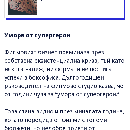
Умора от супергерои
Филмовият бизнес преминава през
собствена екзистенциална криза, тъй като
някога надеждни формати не постигат
успехи в боксофиса. Дългогодишен
ръководител на филмово студио казва, че
от години чува за “умора от супергерои.”
Това стана видно и през миналата година,
когато поредица от филми с големи
бюджети, но недобре приети от