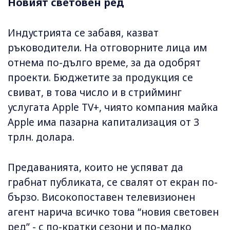
Новият световен ред
Индустрията се забавя, казват
ръководители. На отговорните лица им
отнема по-дълго време, за да одобрят
проекти. Бюджетите за продукция се
свиват, в това число и в стрийминг
услугата Apple TV+, чиято компания майка
Apple има пазарна капитализация от 3
трлн. долара.
Предаванията, които не успяват да
грабнат публиката, се свалят от екран по-
бързо. Високопоставен телевизионен
агент нарича всичко това “новия световен
ред” - с по-кратки сезони и по-малко