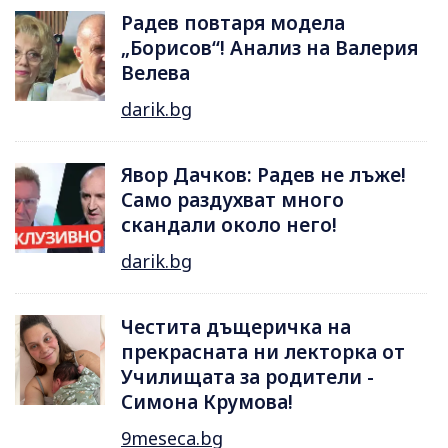
Радев повтаря модела
„Борисов“! Анализ на Валерия
Велева
darik.bg
Явор Дачков: Радев не лъже!
Само раздухват много
скандали около него!
darik.bg
Честита дъщеричка на
прекрасната ни лекторка от
Училищата за родители -
Симона Крумова!
9meseca.bg