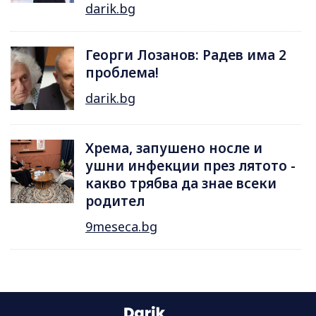
darik.bg
Георги Лозанов: Радев има 2
проблема!
darik.bg
Хрема, запушено носле и
ушни инфекции през лятотo -
какво трябва да знае всеки
родител
9meseca.bg