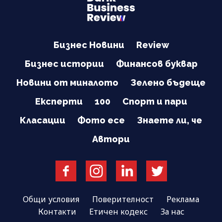
Бизнес Новини
Review
Бизнес истории
Финансов буквар
Новини от миналото
Зелено бъдеще
Експерти
100
Спорт и пари
Класации
Фото есе
Знаете ли, че
Автори
Общи условия
Поверителност
Реклама
Контакти
Етичен кодекс
За нас