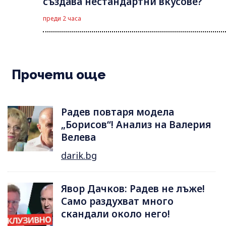
създава нестандартни вкусове?
преди 2 часа
Прочети още
Радев повтаря модела
„Борисов“! Анализ на Валерия
Велева
darik.bg
Явор Дачков: Радев не лъже!
Само раздухват много
скандали около него!