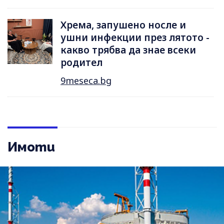
Хрема, запушено носле и
ушни инфекции през лятотo -
какво трябва да знае всеки
родител
9meseca.bg
Имоти