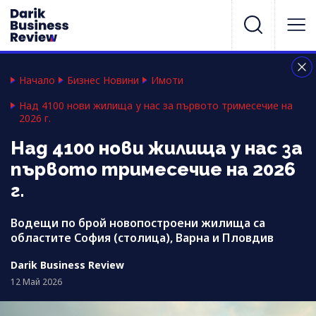
Начало
Бизнес Новини
Имоти
Над 4100 нови жилища у нас за първото тримесечие на
2026 г.
Над 4100 нови жилища у нас за
първото тримесечие на 2026
г.
Водещи по брой новопостроени жилища са
областите София (столица), Варна и Пловдив
Darik Business Review
12 Май 2026