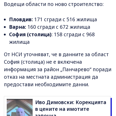
Водещи области по ново строителство:
Пловдив:
171 сгради с 516 жилища
Варна:
160 сгради с 672 жилища
София (столица)
: 158 сгради с 968
жилища
От НСИ уточняват, че в данните за област
София (столица) не е включена
информация за район „Панчарево“ поради
отказ на местната администрация да
предостави необходимите данни.
Иво Димовски: Корекцията
в цените на имотите
започна