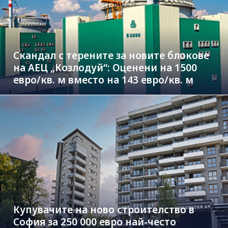
Скандал с терените за новите блокове
на АЕЦ „Козлодуй“: Оценени на 1500
евро/кв. м вместо на 143 евро/кв. м
Купувачите на ново строителство в
София за 250 000 евро най-често