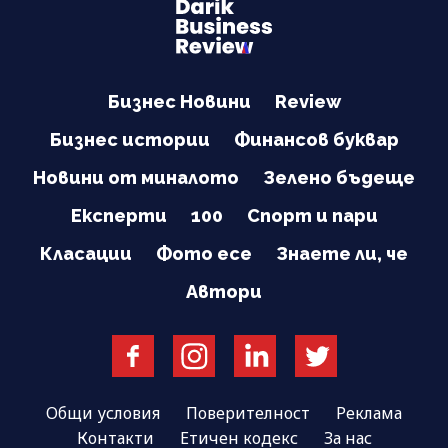
Бизнес Новини
Review
Бизнес истории
Финансов буквар
Новини от миналото
Зелено бъдеще
Експерти
100
Спорт и пари
Класации
Фото есе
Знаете ли, че
Автори
Общи условия
Поверителност
Реклама
Контакти
Етичен кодекс
За нас