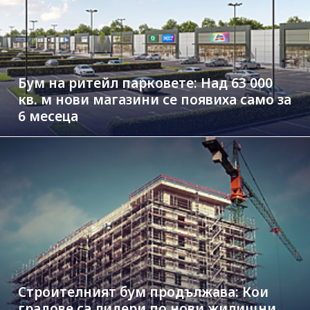
Бум на ритейл парковете: Над 63 000
кв. м нови магазини се появиха само за
6 месеца
Строителният бум продължава: Кои
градове са лидери по нови жилищни