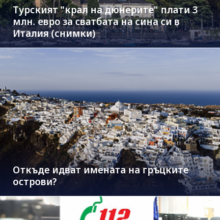
Турският "крал на дюнерите" плати 3
млн. евро за сватбата на сина си в
Италия (снимки)
Откъде идват имената на гръцките
острови?