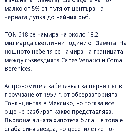
външната планета), ще бъдете на по-
малко от 5% от пътя от центъра на
черната дупка до нейния ръб.
TON 618 се намира на около 18.2
милиарда светлинни години от Земята. На
нощното небе тя се намира на границата
между съзвездията Canes Venatici и Coma
Berenices.
Астрономите я забелязват за първи път в
проучване от 1957 г. от обсерваторията
Тонанцинтла в Мексико, но тогава все
още не разбират какво представлява.
Първоначалната хипотеза била, че това е
слаба синя звезда, но десетилетие по-