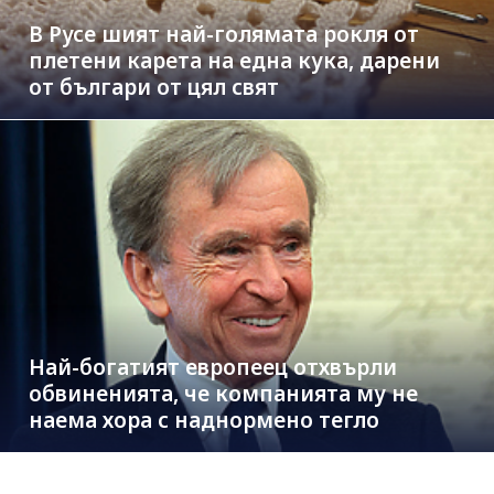
В Русе шият най-голямата рокля от
плетени карета на една кука, дарени
от българи от цял свят
Най-богатият европеец отхвърли
обвиненията, че компанията му не
наема хора с наднормено тегло