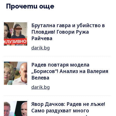
Прочети още
Брутална гавра и убийство в
Пловдив! Говори Ружа
Райчева
darik.bg
Радев повтаря модела
„Борисов“! Анализ на Валерия
Велева
darik.bg
Явор Дачков: Радев не лъже!
Само раздухват много