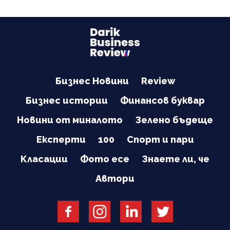
Бизнес Новини
Review
Бизнес истории
Финансов буквар
Новини от миналото
Зелено бъдеще
Експерти
100
Спорт и пари
Класации
Фото есе
Знаете ли, че
Автори