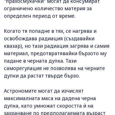
"прахосмукачки" могат да консумират
ограничено количество материя за
определен период от време.
Когато тя попадне в тях, се нагрява и
освобождава радиация (създавайки
квазар), но тази радиация загрява и самия
материал, предотвратявайки бързото му
падане в черната дупка. Тази
саморегулация не позволява на черните
дупки да растат твърде бързо.
Астрономите могат да изчислят
максималната маса на дадена черна
дупка, като умножат скоростта ѝ на
захранване по предполагаемата възраст