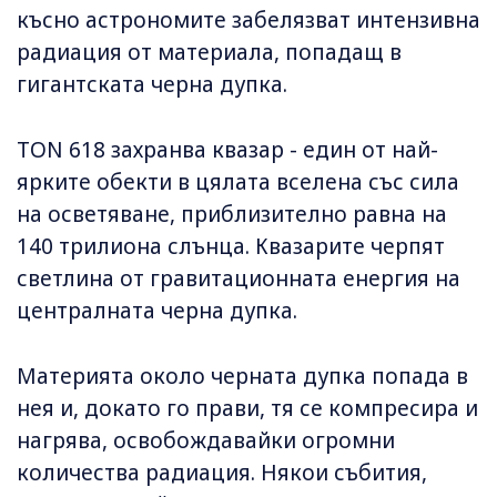
късно астрономите забелязват интензивна
радиация от материала, попадащ в
гигантската черна дупка.
TON 618 захранва квазар - един от най-
ярките обекти в цялата вселена със сила
на осветяване, приблизително равна на
140 трилиона слънца. Квазарите черпят
светлина от гравитационната енергия на
централната черна дупка.
Материята около черната дупка попада в
нея и, докато го прави, тя се компресира и
нагрява, освобождавайки огромни
количества радиация. Някои събития,