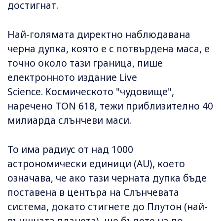
достигнат.
Най-голямата директно наблюдавана
черна дупка, която е с потвърдена маса, е
точно около тази граница, пише
електронното издание Live
Science. Космическото "чудовище",
наречено TON 618, тежи приблизително 40
милиарда слънчеви маси.
То има радиус от над 1000
астрономически единици (AU), което
означава, че ако тази черната дупка бъде
поставена в центъра на Слънчевата
система, докато стигнете до Плутон (най-