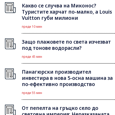
Какво се случва на Миконос?
Туристите харчат по-малко, а Louis
Vuitton губи милиони
преди 10 мин
Защо плажовете по света изчезват
под тонове водорасли?
преди 45 мин
Панагюрски производител
инвестира в нова 5-осна машина за
по-ефективно производство
преди 55 мин
От пепелта на гръцко село до
световна империя: Неразказаната