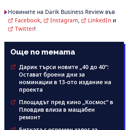
Новините на Darik Business Review във
Facebook
,
Instagram
,
LinkedIn
и
Twitter
!
Още по темата
Дарик търси новите „40 до 40“:
Остават броени дни за
номинации в 13-ото издание на
проекта
Площадът пред кино „Космос“ в
Пловдив влиза в мащабен
ремонт
Битката с огромен залог за