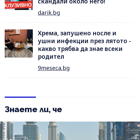
скандали около него!
darik.bg
Хрема, запушено носле и
ушни инфекции през лятотo -
какво трябва да знае всеки
родител
9meseca.bg
Знаете ли, че