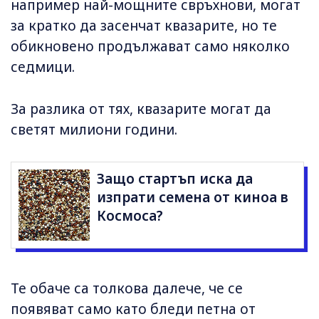
например най-мощните свръхнови, могат
за кратко да засенчат квазарите, но те
обикновено продължават само няколко
седмици.
За разлика от тях, квазарите могат да
светят милиони години.
Защо стартъп иска да
изпрати семена от киноа в
Космоса?
Те обаче са толкова далече, че се
появяват само като бледи петна от