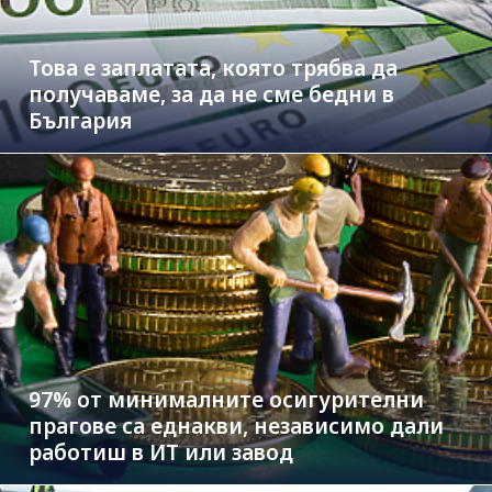
Това е заплатата, която трябва да
получаваме, за да не сме бедни в
България
97% от минималните осигурителни
прагове са еднакви, независимо дали
работиш в ИТ или завод