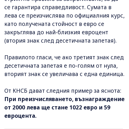
се гарантира справедливост. Сумата в
лева се преизчислява по официалния курс,
като получената стойност в евро се
закръглява до най-близкия евроцент
(втория знак след десетичната запетая).
Правилото гласи, че ако третият знак след
десетичната запетая е по-голям от нула,
вторият знак се увеличава с една единица.
От КНСБ дават следния пример за яснота:
При преизчисляването, възнаграждение
от 2000 лева ще стане 1022 евро и 59
евроцента.