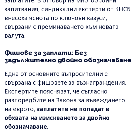
заплатите. В отговор на многобройни
запитвания, синдикални експерти от КНСБ
внесоха яснота по ключови казуси,
свързани с преминаването към новата
валута.
Фишове за заплати: Без
задължително двойно обозначаване
Една от основните въпросителни е
свързана с фишовете за възнаграждения.
Експертите поясняват, че съгласно
разпоредбите на Закона за въвеждането
на еврото,
заплатите не попадат в
обхвата на изискването за двойно
обозначаване
.