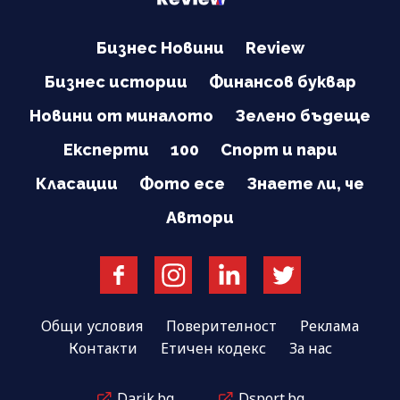
Бизнес Новини
Review
Бизнес истории
Финансов буквар
Новини от миналото
Зелено бъдеще
Експерти
100
Спорт и пари
Класации
Фото есе
Знаете ли, че
Автори
Общи условия
Поверителност
Реклама
Контакти
Етичен кодекс
За нас
Darik.bg
Dsport.bg