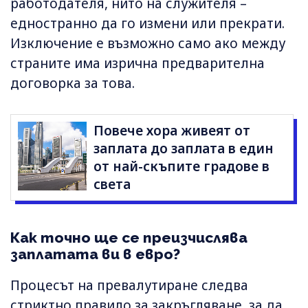
работодателя, нито на служителя –
едностранно да го измени или прекрати.
Изключение е възможно само ако между
страните има изрична предварителна
договорка за това.
Повече хора живеят от
заплата до заплата в един
от най-скъпите градове в
света
Как точно ще се преизчислява
заплатата ви в евро?
Процесът на превалутиране следва
стриктно правило за закръгляване, за да