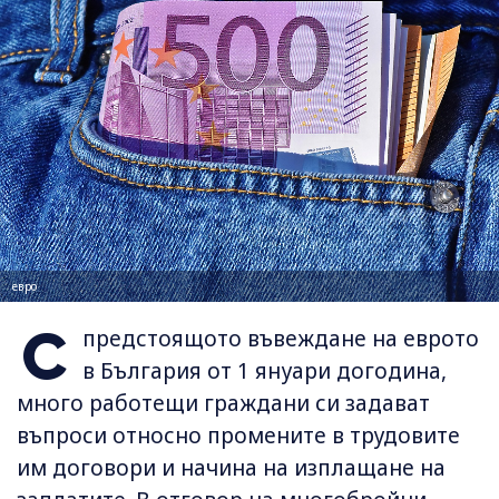
евро
С
предстоящото въвеждане на еврото
в България от 1 януари догодина,
много работещи граждани си задават
въпроси относно промените в трудовите
им договори и начина на изплащане на