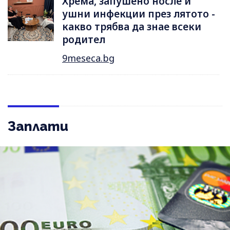
Хрема, запушено носле и
ушни инфекции през лятотo -
какво трябва да знае всеки
родител
9meseca.bg
Заплати