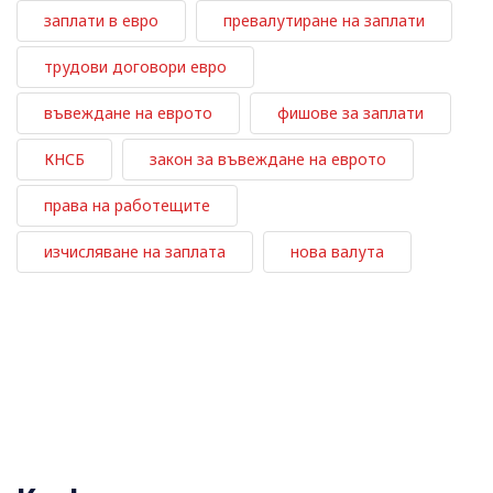
заплати в евро
превалутиране на заплати
трудови договори евро
въвеждане на еврото
фишове за заплати
КНСБ
закон за въвеждане на еврото
права на работещите
изчисляване на заплата
нова валута