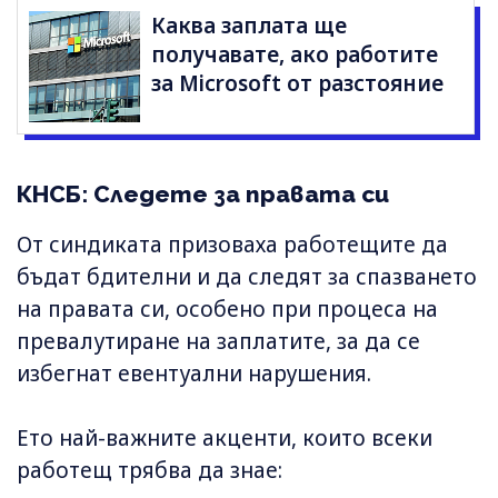
Каква заплата ще
получавате, ако работите
за Microsoft от разстояние
КНСБ: Следете за правата си
От синдиката призоваха работещите да
бъдат бдителни и да следят за спазването
на правата си, особено при процеса на
превалутиране на заплатите, за да се
избегнат евентуални нарушения.
Ето най-важните акценти, които всеки
работещ трябва да знае: