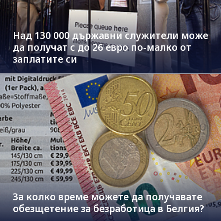
Над 130 000 държавни служители може
да получат с до 26 евро по-малко от
заплатите си
За колко време можете да получавате
обезщетение за безработица в Белгия?