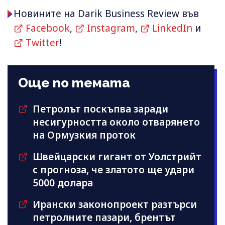
Новините на Darik Business Review във
Facebook
,
Instagram
,
LinkedIn
и
Twitter
!
Още по темата
Петролът поскъпва заради
несигурността около отварянето
на Ормузкия проток
Швейцарски гигант от Уолстрийт
с прогноза, че златото ще удари
5000 долара
Ирански законопроект разтърси
петролните пазари, брентът