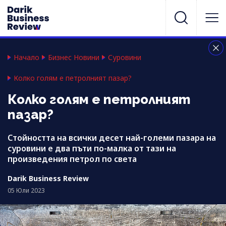
Начало
Бизнес Новини
Суровини
Колко голям е петролният пазар?
Колко голям е петролният
пазар?
Стойността на всички десет най-големи пазара на
суровини е два пъти по-малка от тази на
произведения петрол по света
Darik Business Review
05 Юли 2023