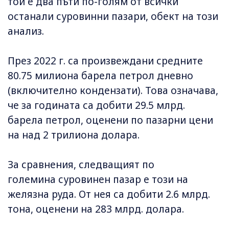
той е два пъти по-голям от всички
останали суровинни пазари, обект на този
анализ.
През 2022 г. са произвеждани средните
80.75 милиона барела петрол дневно
(включително кондензати). Това означава,
че за годината са добити 29.5 млрд.
барела петрол, оценени по пазарни цени
на над 2 трилиона долара.
За сравнения, следващият по
големина суровинен пазар е този на
желязна руда. От нея са добити 2.6 млрд.
тона, оценени на 283 млрд. долара.