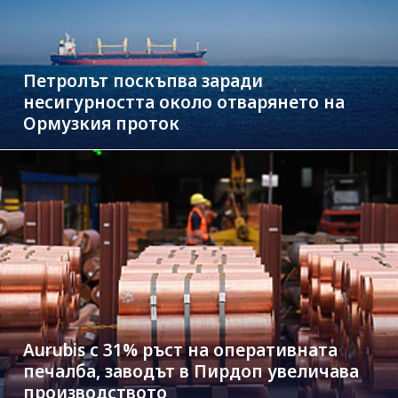
Петролът поскъпва заради
несигурността около отварянето на
Ормузкия проток
Aurubis с 31% ръст на оперативната
печалба, заводът в Пирдоп увеличава
производството