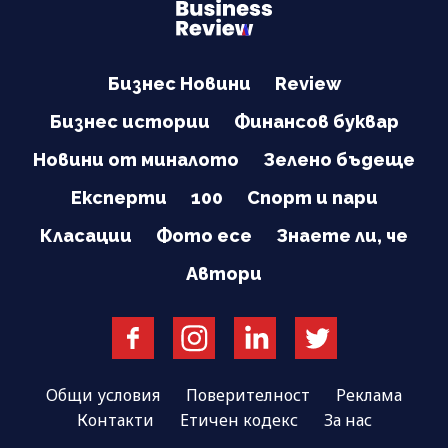
Бизнес Новини
Review
Бизнес истории
Финансов буквар
Новини от миналото
Зелено бъдеще
Експерти
100
Спорт и пари
Класации
Фото есе
Знаете ли, че
Автори
Общи условия
Поверителност
Реклама
Контакти
Етичен кодекс
За нас