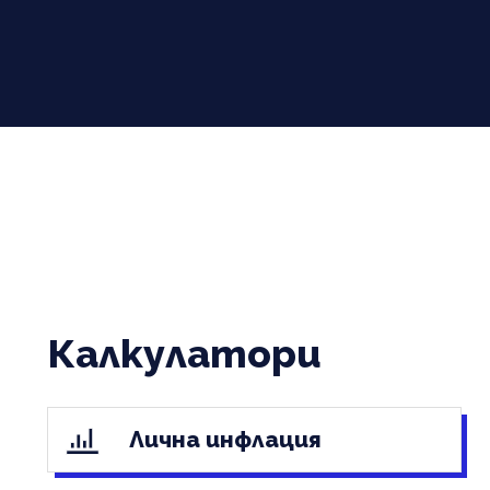
Калкулатори
Лична инфлация