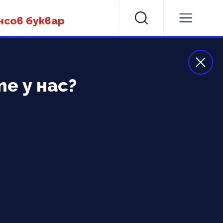
нсов буквар
е у нас?