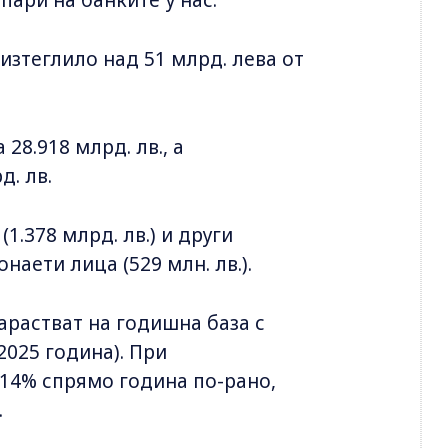
изтеглило над 51 млрд. лева от
28.918 млрд. лв., а
д. лв.
.378 млрд. лв.) и други
онаети лица (529 млн. лв.).
арастват на годишна база с
2025 година). При
 14% спрямо година по-рано,
.