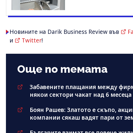
Новините на Darik Business Review във
F
и
Twitter
!
Още по темата
Забавените плащания между фирми
някои сектори чакат над 6 месеца
Боян Рашев: Златото е скъпо, акц
компании сякаш вадят пари от зе
Българите взимат все повече жил