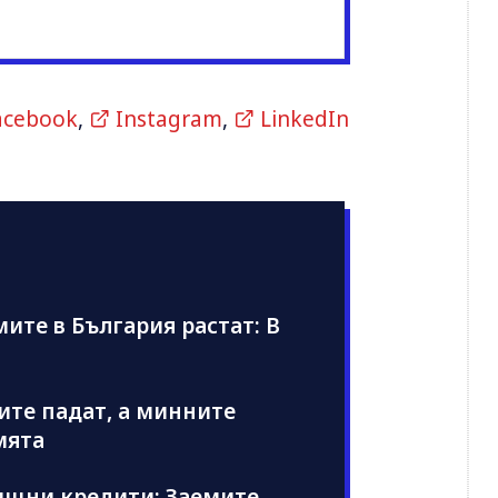
acebook
,
Instagram
,
LinkedIn
те в България растат: В
иите падат, а минните
мята
ищни кредити: Заемите