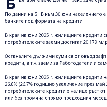
Б
По данни на БНБ към 30 юни населението е 
банките под формата на кредити.
В края на юни 2025 г. жилищните кредити са 
потребителските заеми достигат 20.179 млр
Останалите дължими суми са от овърдрафт (1
кредити, в т.ч. заеми за Работодатели и сам
В края на юни 2025 г. жилищните кредити н
26.8% (26.7% годишно увеличение през май 
потребителските кредити е налице ръст от
или без промяна спрямо предходния месец