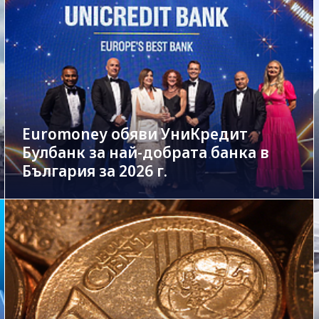
Euromoney обяви УниКредит
Булбанк за най-добрата банка в
България за 2026 г.