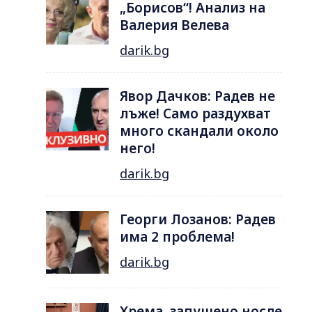
„Борисов“! Анализ на
Валерия Велева
darik.bg
Явор Дачков: Радев не
лъже! Само раздухват
много скандали около
него!
darik.bg
Георги Лозанов: Радев
има 2 проблема!
darik.bg
Хрема, запушено носле