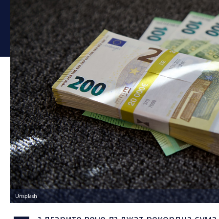
Unsplash
ългарите вече дължат рекордна сума 