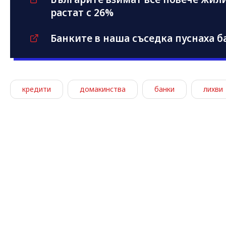
растат с 26%
Банките в наша съседка пуснаха б
кредити
домакинства
банки
лихви