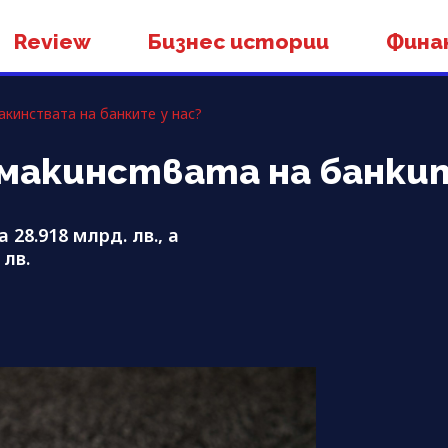
Review
Бизнес истории
Фина
кинствата на банките у нас?
макинствата на банкит
 28.918 млрд. лв., а
 лв.