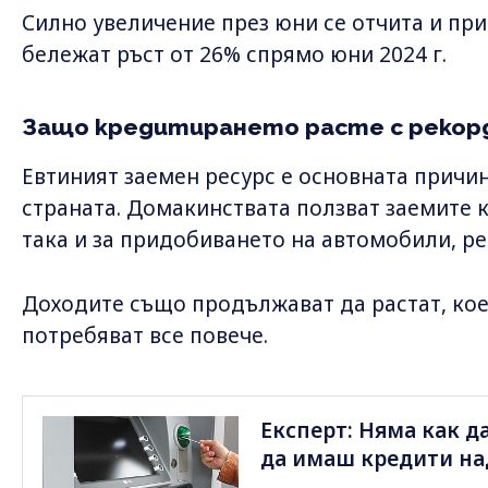
Силно увеличение през юни се отчита и при
бележат ръст от 26% спрямо юни 2024 г.
Защо кредитирането расте с рекор
Евтиният заемен ресурс е основната причи
страната. Домакинствата ползват заемите к
така и за придобиването на автомобили, р
Доходите също продължават да растат, коет
потребяват все повече.
Експерт: Няма как да
да имаш кредити над