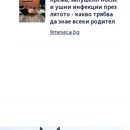
и ушни инфекции през
лятотo - какво трябва
да знае всеки родител
9meseca.bg