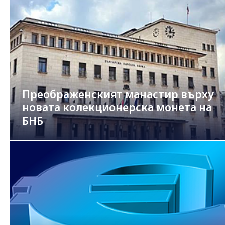
Преображенският манастир върху
новата колекционерска монета на
БНБ