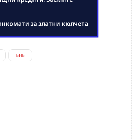
анкомати за златни кюлчета
БНБ