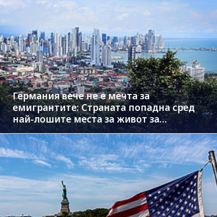
Германия вече не е мечта за
емигрантите: Страната попадна сред
най-лошите места за живот за
чужденци