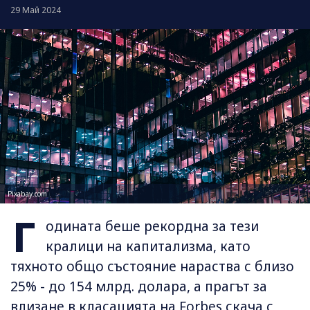
29 Май 2024
Pixabay.com
Г
одината беше рекордна за тези
кралици на капитализма, като
тяхното общо състояние нараства с близо
25% - до 154 млрд. долара, а прагът за
влизане в класацията на Forbes скача с