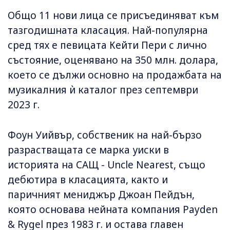
Общо 11 нови лица се присъединяват към
тазгодишната класация. Най-популярна
сред тях е певицата Кейти Пери с лично
състояние, оценявано на 350 млн. долара,
което се дължи основно на продажбата на
музикалния ѝ каталог през септември
2023 г.
Фоун Уийвър, собственик на най-бързо
разрастващата се марка уиски в
историята на САЩ - Uncle Nearest, също
дебютира в класацията, както и
паричният мениджър Джоан Пейдън,
която основава нейната компания Payden
& Rygel през 1983 г. и остава главен