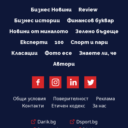
Бизнес Новини
Review
Бизнес истории
Финансов буквар
Новини от миналото
Зелено бъдеще
Експерти
100
Спорт и пари
Класации
Фото есе
Знаете ли, че
Автори
Общи условия
Поверителност
Реклама
Контакти
Етичен кодекс
За нас
Darik.bg
Dsport.bg