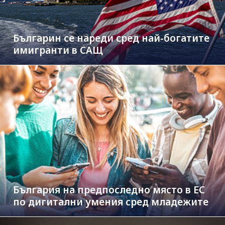
Българин се нареди сред най-богатите
имигранти в САЩ
България на предпоследно място в ЕС
по дигитални умения сред младежите