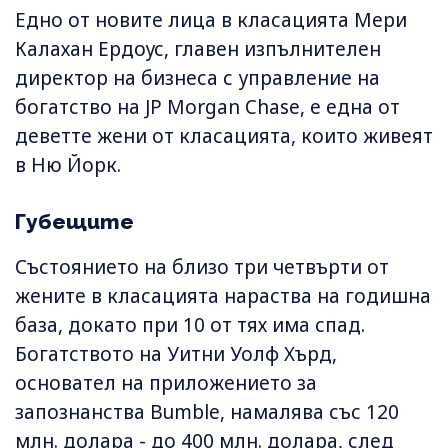
Едно от новите лица в класацията Мери
Калахан Ердоус, главен изпълнителен
директор на бизнеса с управление на
богатство на JP Morgan Chase, е една от
деветте жени от класацията, които живеят
в Ню Йорк.
Губещите
Състоянието на близо три четвърти от
жените в класацията нараства на годишна
база, докато при 10 от тях има спад.
Богатството на Уитни Уолф Хърд,
основател на приложението за
запознанства Bumble, намалява със 120
млн. долара - до 400 млн. долара, след