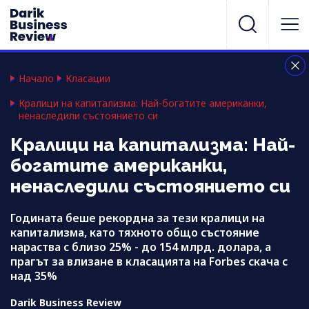
Начало
Класации
Кралици на капитализма: Най-богатите американки,
ненаследили състоянието си
Кралици на капитализма: Най-
богатите американки,
ненаследили състоянието си
Годината беше рекордна за тези кралици на
капитализма, като тяхното общо състояние
нараства с близо 25% - до 154 млрд. долара, а
прагът за влизане в класацията на Forbes скача с
над 35%
Darik Business Review