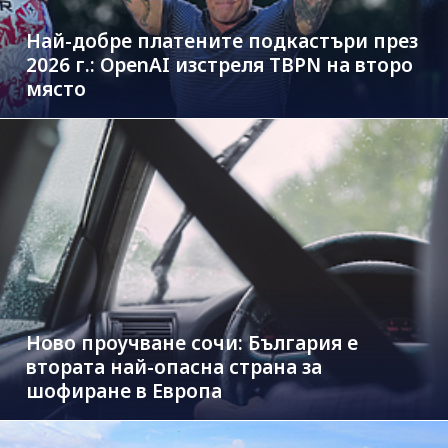
Най-добре платените подкастъри през
2026 г.: OpenAI изстреля TBPN на второ
място
Ново проучване сочи: България е
втората най-опасна страна за
шофиране в Европа