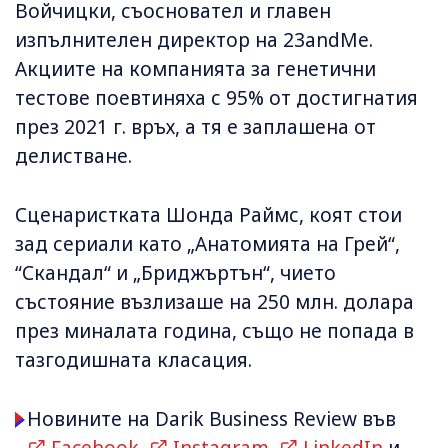
Войчицки, съосновател и главен
изпълнителен директор на 23andMe.
Акциите на компанията за генетични
тестове поевтиняха с 95% от достигнатия
през 2021 г. връх, а тя е заплашена от
делистване.
Сценаристката Шонда Раймс, коят стои
зад сериали като „Анатомията на Грей“,
“Скандал“ и „Бриджъртън“, чието
състояние възлизаше на 250 млн. долара
през миналата година, също не попада в
тазгодишната класация.
Новините на Darik Business Review във
Facebook
,
Instagram
,
LinkedIn
и