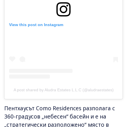
View this post on Instagram
A post shared by Aludra Estates L.L.C (@aludraestates)
Пентхаусът Como Residences разполага с
360-градусов „небесен“ басейн и е на
„стратегически разположено“ място в