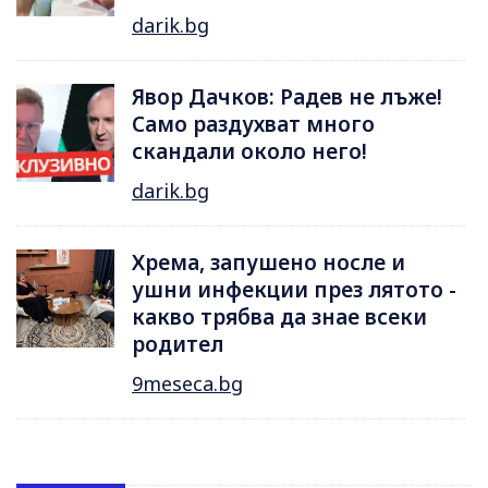
darik.bg
Явор Дачков: Радев не лъже!
Само раздухват много
скандали около него!
darik.bg
Хрема, запушено носле и
ушни инфекции през лятотo -
какво трябва да знае всеки
родител
9meseca.bg