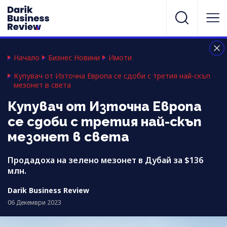
Начало
Бизнес Новини
Имоти
Купувач от Източна Европа се сдоби с третия най-скъп
мезонет в света
Купувач от Източна Европа
се сдоби с третия най-скъп
мезонет в света
Продадоха на зелено мезонет в Дубай за $136
млн.
Darik Business Review
06 Декември 2023