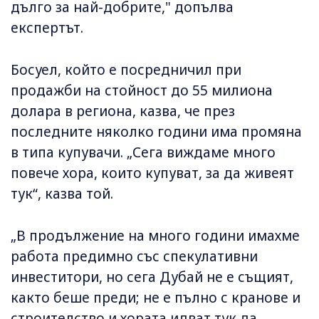
дълго за най-добрите," допълва
експертът.
Босуел, който е посредничил при
продажби на стойност до 55 милиона
долара в региона, казва, че през
последните няколко години има промяна
в типа купувачи. „Сега виждаме много
повече хора, които купуват, за да живеят
тук“, казва той.
„В продължение на много години имахме
работа предимно със спекулативни
инвеститори, но сега Дубай не е същият,
както беше преди; не е пълно с кранове и
строителство и хората идват тук да