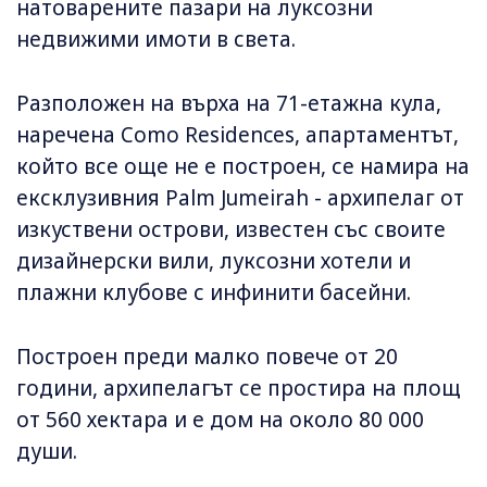
натоварените пазари на луксозни
недвижими имоти в света.
Разположен на върха на 71-етажна кула,
наречена Como Residences, апартаментът,
който все още не е построен, се намира на
ексклузивния Palm Jumeirah - архипелаг от
изкуствени острови, известен със своите
дизайнерски вили, луксозни хотели и
плажни клубове с инфинити басейни.
Построен преди малко повече от 20
години, архипелагът се простира на площ
от 560 хектара и е дом на около 80 000
души.