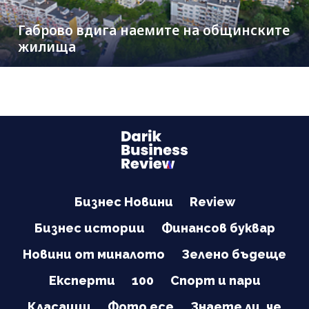
Габрово вдига наемите на общинските
жилища
Бизнес Новини
Review
Бизнес истории
Финансов буквар
Новини от миналото
Зелено бъдеще
Експерти
100
Спорт и пари
Класации
Фото есе
Знаете ли, че