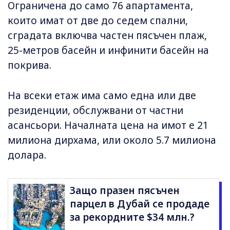
Ограничена до само 76 апартамента,
които имат от две до седем спални,
сградата включва частен пясъчен плаж,
25-метров басейн и инфинити басейн на
покрива.
На всеки етаж има само една или две
резиденции, обслужвани от частни
асансьори. Началната цена на имот е 21
милиона дирхама, или около 5.7 милиона
долара.
Защо празен пясъчен
парцел в Дубай се продаде
за рекордните $34 млн.?