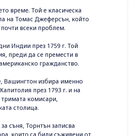
ето време. Той е класическа
па на Томас Джеферсън, който
т почти всеки проблем.
ни Индии през 1759 г. Той
, преди да се премести в
 американско гражданство.
е, Вашингтон избира именно
Капитолия през 1793 г. и на
т тримата комисари,
ката столица.
 за съня, Торнтън записва
ра, които са били съживени от