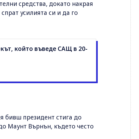
телни средства, докато накрая
спрат усилията си и да го
кът, който въведе САЩ в 20-
ия бивш президент стига до
до Маунт Върнън, където често