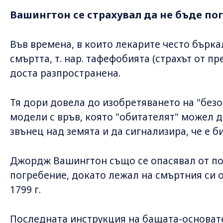
Вашингтон се страхувал да не бъде по
Във времена, в които лекарите често бърка
смъртта, т. нар. тафефобията (страхът от 
доста разпространена.
Тя дори довела до изобретяването на "без
модели с връв, която "обитателят" можел д
звънец над земята и да сигнализира, че е б
Джордж Вашингтон също се опасявал от п
погребение, докато лежал на смъртния си 
1799 г.
Последната инструкция на бащата-основат