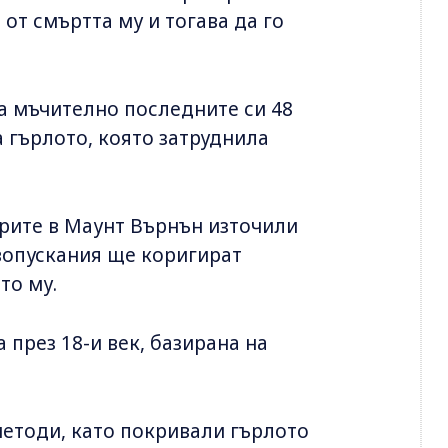
от смъртта му и тогава да го
 мъчително последните си 48
а гърлото, която затруднила
рите в Маунт Върнън източили
ъвопускания ще коригират
то му.
през 18-и век, базирана на
методи, като покривали гърлото