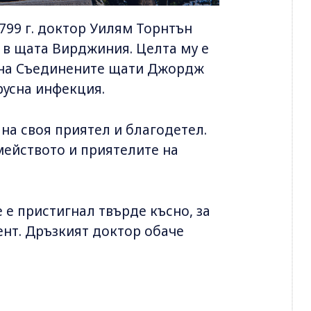
799 г. доктор Уилям Торнтън
 в щата Вирджиния. Целта му е
а на Съединените щати Джордж
русна инфекция.
 на своя приятел и благодетел.
мейството и приятелите на
 е пристигнал твърде късно, за
нт. Дръзкият доктор обаче