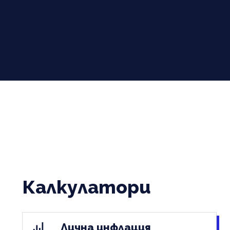
Калкулатори
Лична инфлация