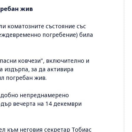
гребан жив
ли коматозните състояние със
преждевременно погребение) била
опасни ковчези", включително и
а издърпа, за да активира
ил погребан жив.
одобно непреднамерено
одър вечерта на 14 декември
ел към неговия секретар Тобиас