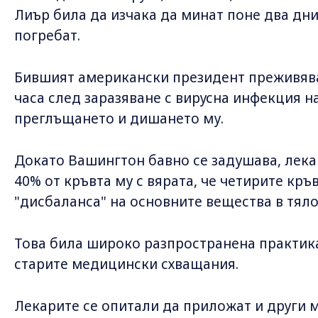
Лиър била да изчака да минат поне два дни 
погребат.
Бившият американски президент преживява
часа след заразяване с вирусна инфекция н
преглъщането и дишането му.
Докато Вашингтон бавно се задушава, лека
40% от кръвта му с вярата, че четирите кр
"дисбаланса" на основните вещества в тяло
Това била широко разпространена практика 
старите медицински схващания.
Лекарите се опитали да приложат и други 