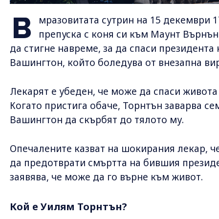
В
мразовитата сутрин на 15 декември 1
препуска с коня си към Маунт Върнън
да стигне навреме, за да спаси президент
Вашингтон, който боледува от внезапна ви
Лекарят е убеден, че може да спаси живота
Когато пристига обаче, Торнтън заварва се
Вашингтон да скърбят до тялото му.
Опечалените казват на шокирания лекар, че
да предотврати смъртта на бившия президе
заявява, че може да го върне към живот.
Кой е Уилям Торнтън?