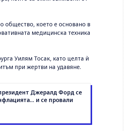
о общество, което е основано в
новативната медицинска техника
ирурга Уилям Тосак, като целта ѝ
итъм при жертви на удавяне.
президент Джералд Форд се
нфлацията... и се провали