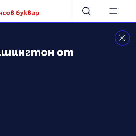
нсов буквар
Вашингтон от