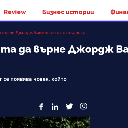
Review
Бизнес истории
Фина
 да върне Джордж Вашингтон от отвъдното
пита да върне Джордж 
 се появява човек, който