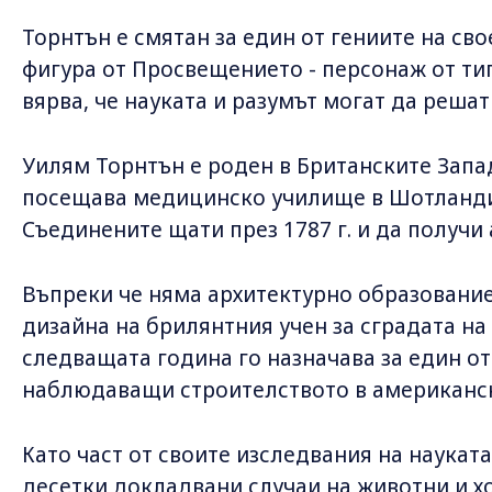
Торнтън е смятан за един от гениите на сво
фигура от Просвещението - персонаж от ти
вярва, че науката и разумът могат да реша
Уилям Торнтън е роден в Британските Запад
посещава медицинско училище в Шотландия
Съединените щати през 1787 г. и да получи
Въпреки че няма архитектурно образовани
дизайна на брилянтния учен за сградата на 
следващата година го назначава за един о
наблюдаващи строителството в американс
Като част от своите изследвания на науката
десетки докладвани случаи на животни и хо