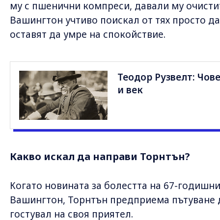
му с пшенични компреси, давали му очисти
Вашингтон учтиво поискал от тях просто да 
оставят да умре на спокойствие.
Теодор Рузвелт: Чове
и век
Какво искал да направи Торнтън?
Когато новината за болестта на 67-годишн
Вашингтон, Торнтън предприема пътуване 
гостувал на своя приятел.