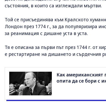
състояния, в които са изглеждали мъртви.
Той се присъединява към Кралското хуманн
Лондон през 1774 г., за да популяризира и
за реанимация с дишане уста в уста.
Тя е описана за първи път през 1744 г. от х
е рестартиране на дишането и сърдечния р
Как американският 
опита да се бори с и