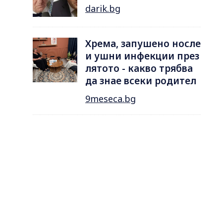
darik.bg
Хрема, запушено носле
и ушни инфекции през
лятотo - какво трябва
да знае всеки родител
9meseca.bg