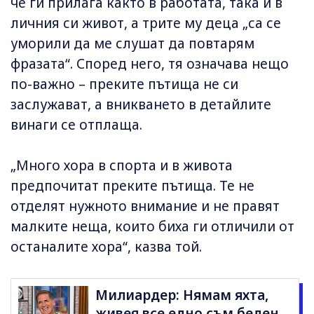
че ги прилага както в работата, така и в
личния си живот, а трите му деца „са се
уморили да ме слушат да повтарям
фразата“. Според него, тя означава нещо
по-важно – преките пътища не си
заслужават, а вникването в детайлите
винаги се отплаща.
„Много хора в спорта и в живота
предпочитат преките пътища. Те не
отделят нужното внимание и не правят
малките неща, които биха ги отличили от
останалите хора“, казва той.
Милиардер: Нямам яхта,
живея все едно съм беден