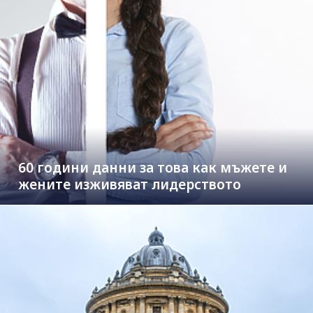
60 години данни за това как мъжете и
жените изживяват лидерството