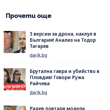
Прочети още
3 версии за дрона, нахлул в
България! Анализ на Тодор
Тагарев
darik.bg
Брутална гавра и убийство в
Пловдив! Говори Ружа
Райчева
darik.bg
Радев повтаря модела