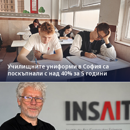
Училищните униформи в София са
поскъпнали с над 40% за 5 години