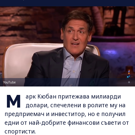
YouTube
М
арк Кюбан притежава милиарди
долари, спечелени в ролите му на
предприемач и инвеститор, но е получил
едни от най-добрите финансови съвети от
спортисти.