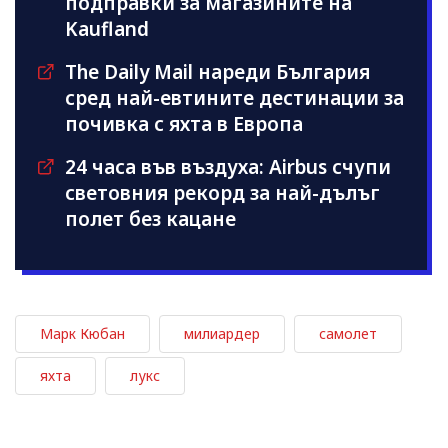
подправки за магазините на
Kaufland
The Daily Mail нареди България
сред най-евтините дестинации за
почивка с яхта в Европа
24 часа във въздуха: Airbus счупи
световния рекорд за най-дълъг
полет без кацане
Марк Кюбан
милиардер
самолет
яхта
лукс