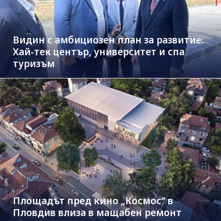
Видин с амбициозен план за развитие:
Хай-тек център, университет и спа
туризъм
Площадът пред кино „Космос“ в
Пловдив влиза в мащабен ремонт