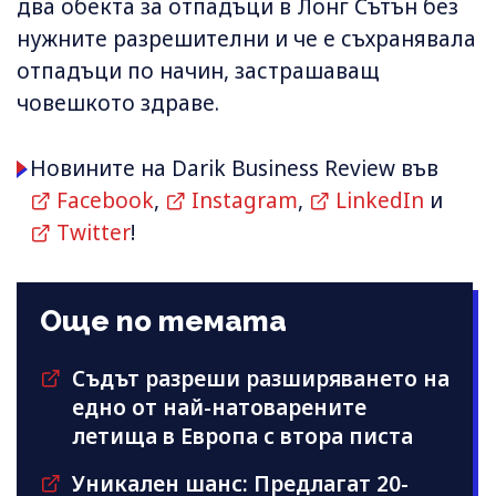
два обекта за отпадъци в Лонг Сътън без
нужните разрешителни и че е съхранявала
отпадъци по начин, застрашаващ
човешкото здраве.
Новините на Darik Business Review във
Facebook
,
Instagram
,
LinkedIn
и
Twitter
!
Още по темата
Съдът разреши разширяването на
едно от най-натоварените
летища в Европа с втора писта
Уникален шанс: Предлагат 20-