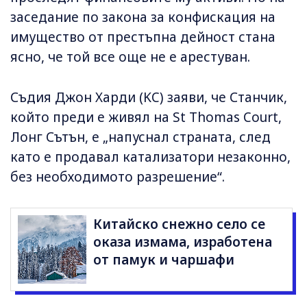
заседание по закона за конфискация на
имущество от престъпна дейност стана
ясно, че той все още не е арестуван.
Съдия Джон Харди (KC) заяви, че Станчик,
който преди е живял на St Thomas Court,
Лонг Сътън, е „напуснал страната, след
като е продавал катализатори незаконно,
без необходимото разрешение“.
Китайско снежно село се
оказа измама, изработена
от памук и чаршафи