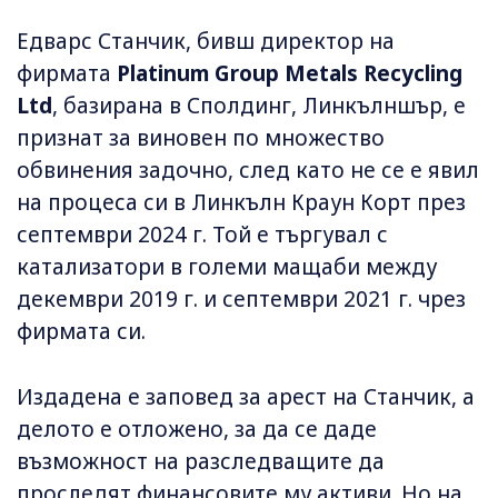
Едварс Станчик, бивш директор на
фирмата
Platinum Group Metals Recycling
Ltd
, базирана в Сполдинг, Линкълншър, е
признат за виновен по множество
обвинения задочно, след като не се е явил
на процеса си в Линкълн Краун Корт през
септември 2024 г. Той е търгувал с
катализатори в големи мащаби между
декември 2019 г. и септември 2021 г. чрез
фирмата си.
Издадена е заповед за арест на Станчик, а
делото е отложено, за да се даде
възможност на разследващите да
проследят финансовите му активи. Но на