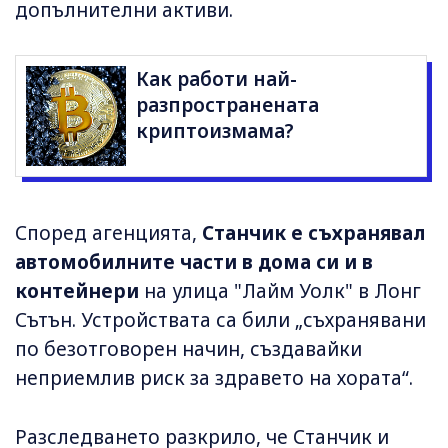
допълнителни активи.
Как работи най-
разпространената
криптоизмама?
Според агенцията,
Станчик е съхранявал
автомобилните части в дома си и в
контейнери
на улица "Лайм Уолк" в Лонг
Сътън. Устройствата са били „съхранявани
по безотговорен начин, създавайки
неприемлив риск за здравето на хората“.
Разследването разкрило, че Станчик и