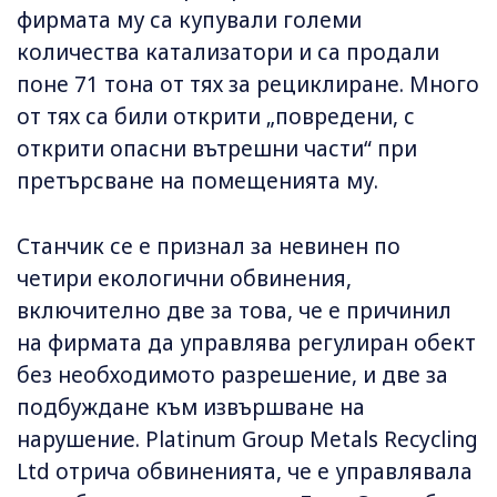
фирмата му са купували големи
количества катализатори и са продали
поне 71 тона от тях за рециклиране. Много
от тях са били открити „повредени, с
открити опасни вътрешни части“ при
претърсване на помещенията му.
Станчик се е признал за невинен по
четири екологични обвинения,
включително две за това, че е причинил
на фирмата да управлява регулиран обект
без необходимото разрешение, и две за
подбуждане към извършване на
нарушение. Platinum Group Metals Recycling
Ltd отрича обвиненията, че е управлявала