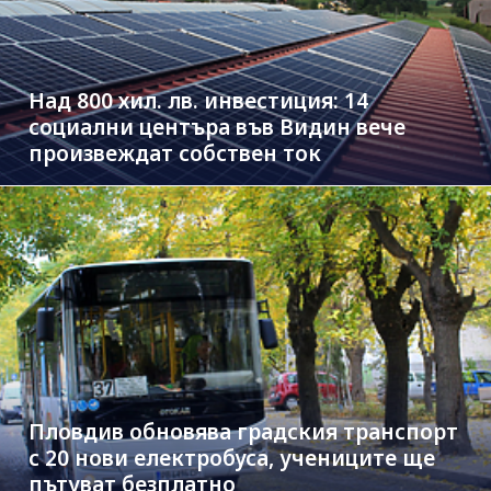
Над 800 хил. лв. инвестиция: 14
социални центъра във Видин вече
произвеждат собствен ток
Пловдив обновява градския транспорт
с 20 нови електробуса, учениците ще
пътуват безплатно