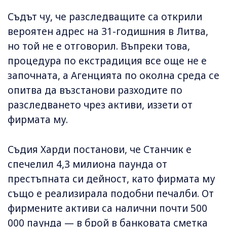
Съдът чу, че разследващите са открили
вероятен адрес на 31-годишния в Литва,
но той не е отговорил. Въпреки това,
процедура по екстрадиция все още не е
започната, а Агенцията по околна среда се
опитва да възстанови разходите по
разследването чрез активи, иззети от
фирмата му.
Съдия Харди постанови, че Станчик е
спечелил 4,3 милиона паунда от
престъпната си дейност, като фирмата му
също е реализирала подобни печалби. От
фирмените активи са налични почти 500
000 паунда — в брой в банковата сметка