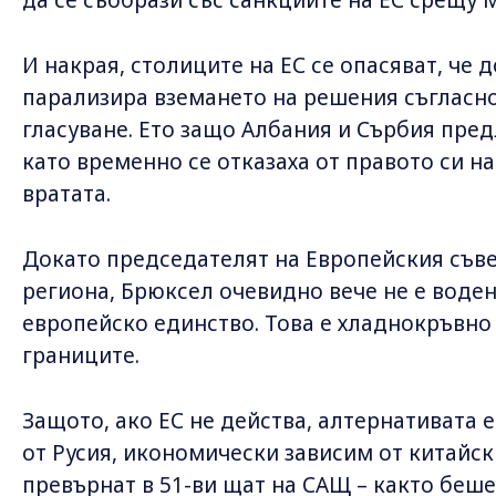
И накрая, столиците на ЕС се опасяват, че
парализира вземането на решения съгласн
гласуване. Ето защо Албания и Сърбия пре
като временно се отказаха от правото си на 
вратата.
Докато председателят на Европейския съве
региона, Брюксел очевидно вече не е воден
европейско единство. Това е хладнокръвно 
границите.
Защото, ако ЕС не действа, алтернативата 
от Русия, икономически зависим от китайс
превърнат в 51-ви щат на САЩ – както беш