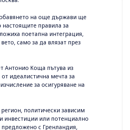
 добавянето на още държави ще
о настоящите правила за
дложиха поетапна интеграция,
вето, само за да влязат през
т Антонио Коща пътува из
 от идеалистична мечта за
изчисление за осигуряване на
е регион, политически зависим
ки инвестиции или потенциално
е предложено с Гренландия,