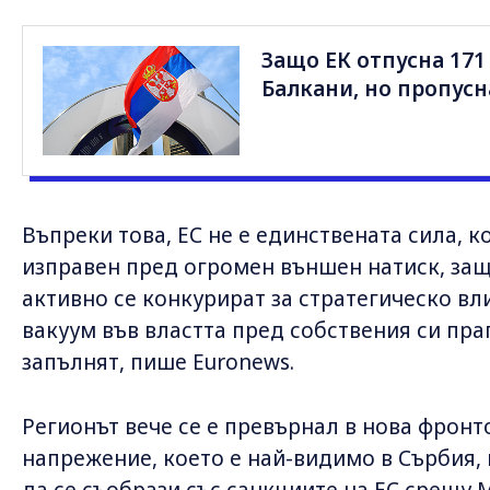
Защо ЕК отпусна 171
Балкани, но пропусн
Въпреки това, ЕС не е единствената сила, к
изправен пред огромен външен натиск, за
активно се конкурират за стратегическо вл
вакуум във властта пред собствения си праг
запълнят, пише Euronews.
Регионът вече се е превърнал в нова фрон
напрежение, което е най-видимо в Сърбия,
да се съобрази със санкциите на ЕС срещу 