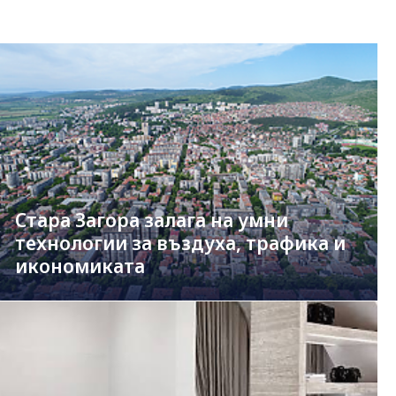
Стара Загора залага на умни
технологии за въздуха, трафика и
икономиката