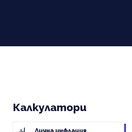
Калкулатори
Лична инфлация