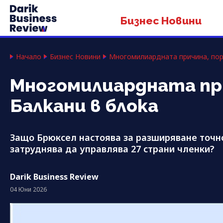
Бизнес Новини
Начало
Бизнес Новини
Mногомилиардната причина, пор
Mногомилиардната при
Балкани в блока
Защо Брюксел настоява за разширяване точно 
затруднява да управлява 27 страни членки?
Darik Business Review
04 Юни 2026