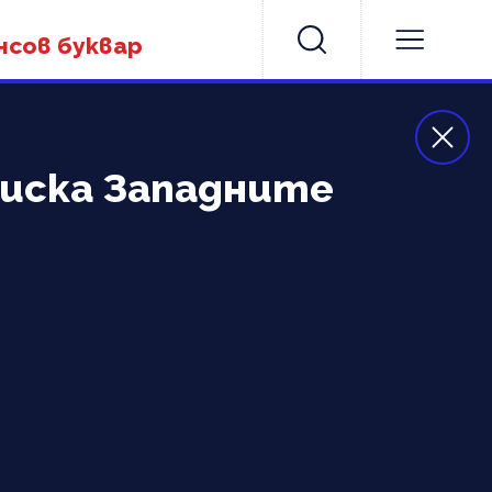
нсов буквар
 иска Западните