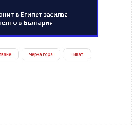
нит в Египет засилва
телно в България
яване
Черна гора
Тиват