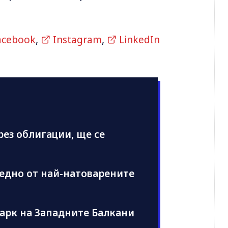
acebook
,
Instagram
,
LinkedIn
рез облигации, ще се
едно от най-натоварените
арк на Западните Балкани