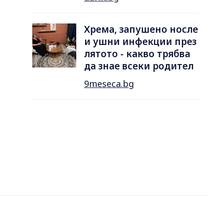
Хрема, запушено носле
и ушни инфекции през
лятотo - какво трябва
да знае всеки родител
9meseca.bg