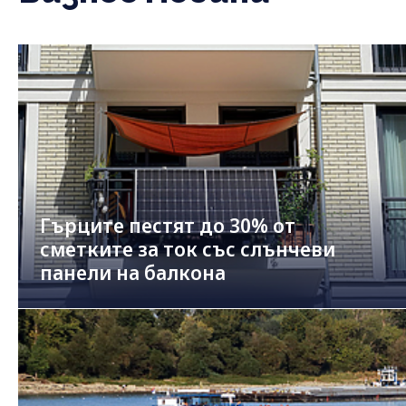
Гърците пестят до 30% от
сметките за ток със слънчеви
панели на балкона