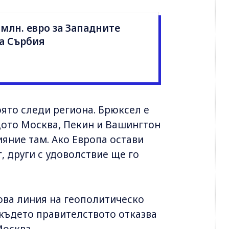
 млн. евро за Западните
а Сърбия
оято следи региона. Брюксел е
щото Москва, Пекин и Вашингтон
ияние там. Ако Европа остави
, други с удоволствие ще го
това линия на геополитическо
 където правителството отказва
Москва.