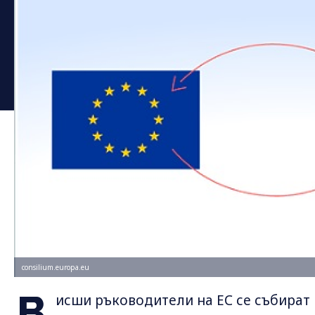
consilium.europa.eu
В
исши ръководители на ЕС се събират в