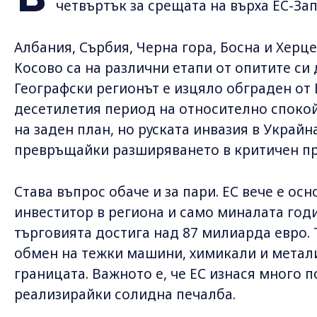
четвъртък за срещата на върха ЕС-За
Албания, Сърбия, Черна гора, Босна и Херц
Косово са на различни етапи от опитите си
Географски регионът е изцяло обграден от 
десетилетия период на относително спок
на заден план, но руската инвазия в Украй
превръщайки разширяването в критичен при
Става въпрос обаче и за пари. ЕС вече е ос
инвеститор в региона и само миналата год
търговията достига над 87 милиарда евро.
обмен на тежки машини, химикали и метали
границата. Важното е, че ЕС изнася много п
реализирайки солидна печалба.