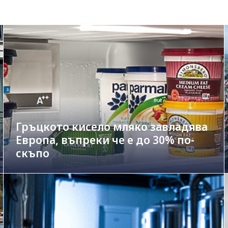
Гръцкото кисело мляко завладява
Европа, въпреки че е до 30% по-
скъпо