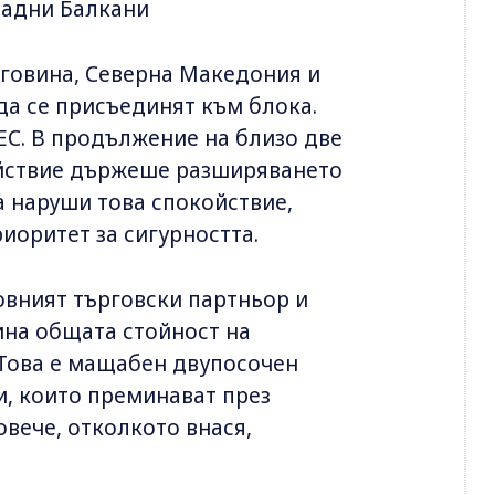
падни Балкани
еговина, Северна Македония и
 да се присъединят към блока.
ЕС. В продължение на близо две
ойствие държеше разширяването
на наруши това спокойствие,
оритет за сигурността.
новният търговски партньор и
ина общата стойност на
 Това е мащабен двупосочен
, които преминават през
овече, отколкото внася,