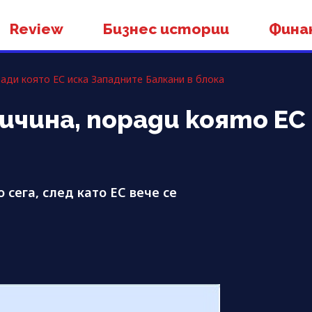
Review
Бизнес истории
Фина
ади която ЕС иска Западните Балкани в блока
чина, поради която ЕС
сега, след като ЕС вече се