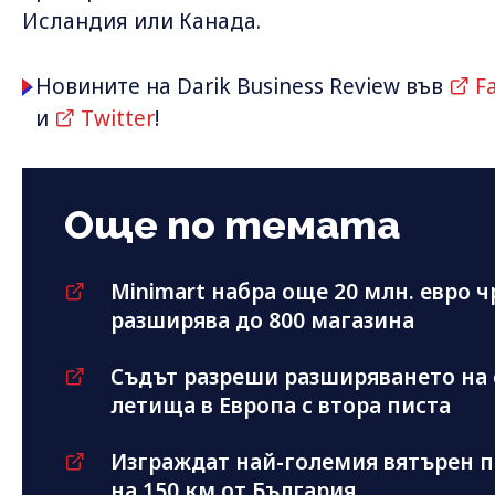
Исландия или Канада.
Новините на Darik Business Review във
F
и
Twitter
!
Още по темата
Minimart набра още 20 млн. евро ч
разширява до 800 магазина
Съдът разреши разширяването на 
летища в Европа с втора писта
Изграждат най-големия вятърен п
на 150 км от България