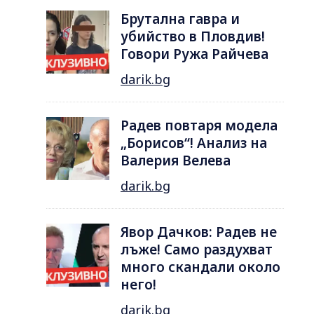
Брутална гавра и
убийство в Пловдив!
Говори Ружа Райчева
darik.bg
Радев повтаря модела
„Борисов“! Анализ на
Валерия Велева
darik.bg
Явор Дачков: Радев не
лъже! Само раздухват
много скандали около
него!
darik.bg