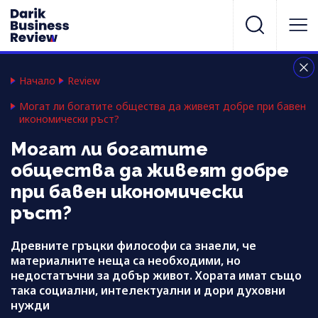
Начало
Review
Могат ли богатите общества да живеят добре при бавен
икономически ръст?
Могат ли богатите
общества да живеят добре
при бавен икономически
ръст?
Древните гръцки философи са знаели, че
материалните неща са необходими, но
недостатъчни за добър живот. Хората имат също
така социални, интелектуални и дори духовни
нужди