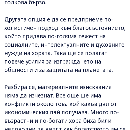
толкова бързо.
Другата опция е да се предприеме по-
холистичен подход към благосъстоянието,
който придава по-голяма тежест на
социалните, интелектуалните и духовните
нужди на хората. Така ще се полагат
повече усилия за изграждането на
общности и за защитата на планетата.
Разбира се, материалните изисквания
няма да изчезнат. Все още ще има
конфликти около това кой какъв дял от
икономическия пай получава. Много по-
възрастни и по-богати хора биха били
недоволни да видят как богатството им се