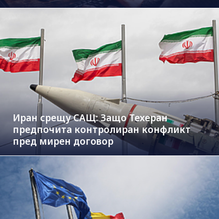
Иран срещу САЩ: Защо Техеран
предпочита контролиран конфликт
пред мирен договор