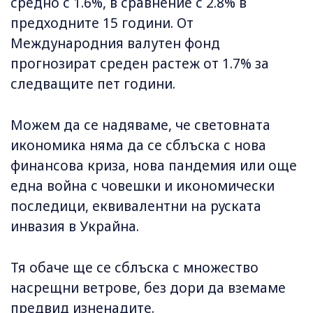
средно с 1.6%, в сравнение с 2.8% в
предходните 15 години. От
Международния валутен фонд
прогнозират среден растеж от 1.7% за
следващите пет години.
Можем да се надяваме, че световната
икономика няма да се сблъска с нова
финансова криза, нова пандемия или още
една война с човешки и икономически
последици, еквивалентни на руската
инвазия в Украйна.
Тя обаче ще се сблъска с множество
насрещни ветрове, без дори да вземаме
предвид изненадите.