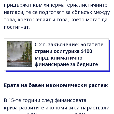
придържат към хиперматериалистичните
нагласи, те се подготвят за сблъсък между
това, което желаят и това, което могат да
постигнат.
С 2 г. закъснение: Богатите
страни осигуриха $100
млрд. климатично
финансиране за бедните
Ерата на бавен икономически растеж
В 15-те години след финансовата
криза развитите икономики са нараствали