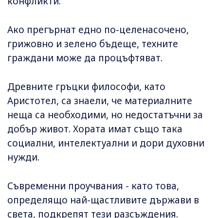
конфликти.
Ако прегърнат едно по-целенасочено,
грижовно и зелено бъдеще, техните
граждани може да процъфтяват.
Древните гръцки философи, като
Аристотел, са знаели, че материалните
неща са необходими, но недостатъчни за
добър живот. Хората имат също така
социални, интелектуални и дори духовни
нужди.
Съвременни проучвания - като това,
определящо най-щастливите държави в
света, подкрепят тези разсъждения.