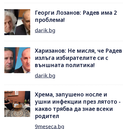
Георги Лозанов: Радев има 2
проблема!
darik.bg
Харизанов: Не мисля, че Радев
излъга избирателите си с
външната политика!
darik.bg
Хрема, запушено носле и
ушни инфекции през лятотo -
какво трябва да знае всеки
родител
9meseca.bg