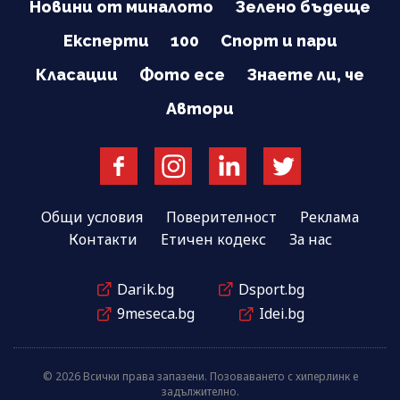
Новини от миналото
Зелено бъдеще
Експерти
100
Спорт и пари
Класации
Фото есе
Знаете ли, че
Автори
Общи условия
Поверителност
Реклама
Контакти
Етичен кодекс
За нас
Darik.bg
Dsport.bg
9meseca.bg
Idei.bg
© 2026 Всички права запазени. Позоваването с хиперлинк е
задължително.