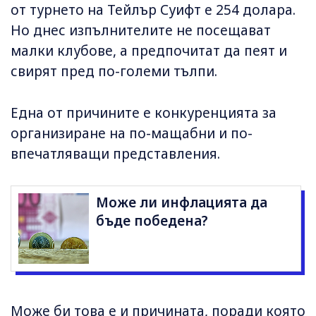
от турнето на Тейлър Суифт е 254 долара.
Но днес изпълнителите не посещават
малки клубове, а предпочитат да пеят и
свирят пред по-големи тълпи.
Една от причините е конкуренцията за
организиране на по-мащабни и по-
впечатляващи представления.
Може ли инфлацията да
бъде победена?
Може би това е и причината, поради която