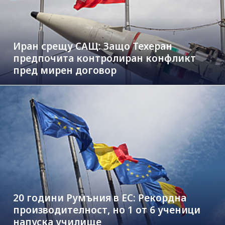
Иран срещу САЩ: Защо Техеран
предпочита контролиран конфликт
пред мирен договор
20 години Румъния в ЕС: Рекордна
производителност, но 1 от 6 ученици
напуска училище