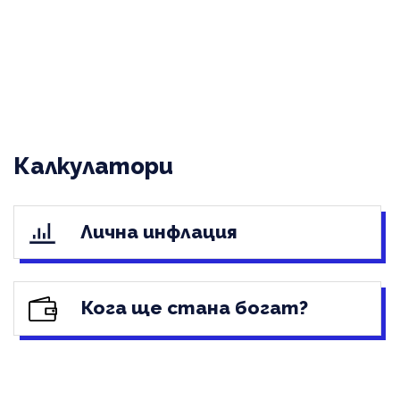
Калкулатори
Лична инфлация
Кога ще стана богат?