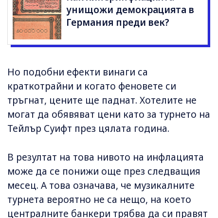
унищожи демокрацията в
Германия преди век?
Но подобни ефекти винаги са
краткотрайни и когато феновете си
тръгнат, цените ще паднат. Хотелите не
могат да обявяват цени като за турнето на
Тейлър Суифт през цялата година.
В резултат на това нивото на инфлацията
може да се понижи още през следващия
месец. А това означава, че музикалните
турнета вероятно не са нещо, на което
централните банкери трябва да си правят