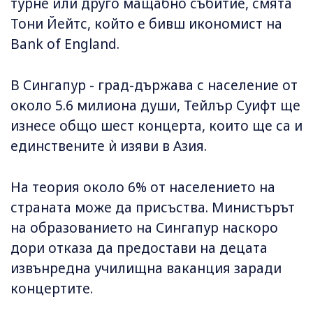
турне или друго мащабно събитие, смята
Тони Йейтс, който е бивш икономист на
Bank of England.
В Сингапур - град-държава с население от
около 5.6 милиона души, Тейлър Суифт ще
изнесе общо шест концерта, които ще са и
единствените ѝ изяви в Азия.
На теория около 6% от населението на
страната може да присъства. Министърът
на образованието на Сингапур наскоро
дори отказа да предостави на децата
извънредна училищна ваканция заради
концертите.