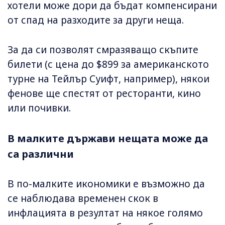
хотели може дори да бъдат компенсирани
от спад на разходите за други неща.
За да си позволят смразяващо скъпите
билети (с цена до $899 за американското
турне на Тейлър Суифт, например), някои
фенове ще спестят от ресторанти, кино
или почивки.
В малките държави нещата може да
са различни
В по-малките икономики е възможно да
се наблюдава временен скок в
инфлацията в резултат на някое голямо