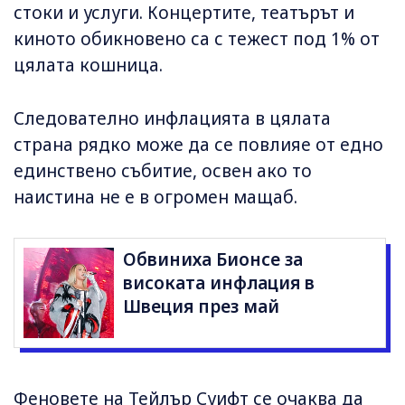
стоки и услуги. Концертите, театърът и
киното обикновено са с тежест под 1% от
цялата кошница.
Следователно инфлацията в цялата
страна рядко може да се повлияе от едно
единствено събитие, освен ако то
наистина не е в огромен мащаб.
Обвиниха Бионсе за
високата инфлация в
Швеция през май
Феновете на Тейлър Суифт се очаква да