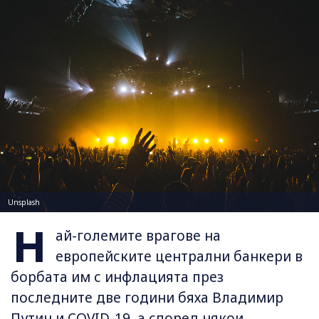
Unsplash
Н
ай-големите врагове на
европейските централни банкери в
борбата им с инфлацията през
последните две години бяха Владимир
Путин и COVID-19, а според някои