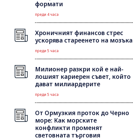
формати
преди 4 часа
Хроничният финансов стрес
ускорява стареенето на мозъка
преди 5 часа
Милионер разкри кой е най-
лошият кариерен съвет, който
дават милиардерите
преди 5 часа
От Ормузкия проток до Черно
море: Как морските
конфликти променят
световната търговия