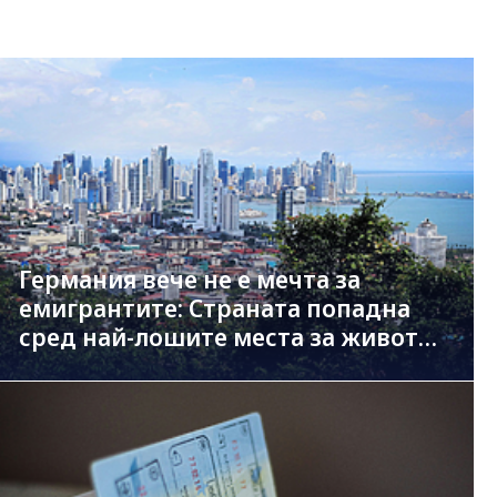
Германия вече не е мечта за
емигрантите: Страната попадна
сред най-лошите места за живот
за чужденци