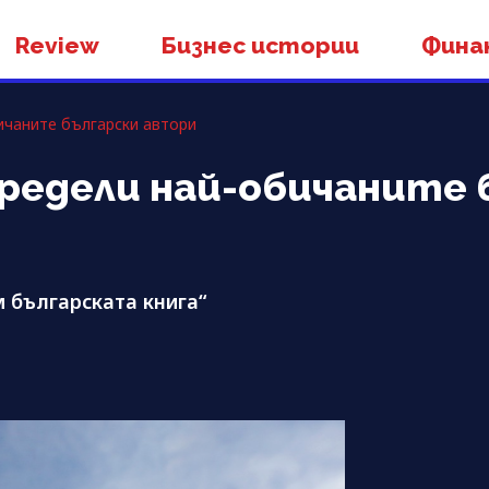
Review
Бизнес истории
Фина
ичаните български автори
предели най-обичаните 
 българската книга“