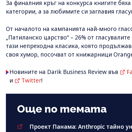
За финалния кръг на конкурса книгите бяха
категории, а за любимите си заглавия гласу
От началото на кампанията най-много глас
„Патиланско царство“ – 26% от гласувалите 
тази непреходна класика, която продължав
своя хумор, посочват от книжарници Orange
Новините на Darik Business Review във
F
и
Twitter
!
Още по темата
Проект Панама: Anthropic тайно у