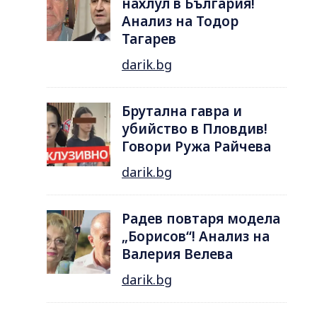
нахлул в България!
Анализ на Тодор
Тагарев
darik.bg
Брутална гавра и
убийство в Пловдив!
Говори Ружа Райчева
darik.bg
Радев повтаря модела
„Борисов“! Анализ на
Валерия Велева
darik.bg