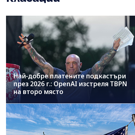
Най-добре платените подкастъри
през 2026 г.: OpenAI изстреля TBPN
на второ място