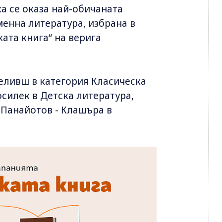
а се оказа най-обичаната
менна литература, избрана в
ата книга“ на верига
еливш в категория Класическа
осилек в Детска литература,
и Панайотов - Клашъра в