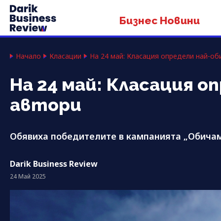
Бизнес Новини
Начало
Класации
На 24 май: Класация определи най-об
На 24 май: Класация о
автори
Обявиха победителите в кампанията „Обичам
Darik Business Review
24 Май 2025