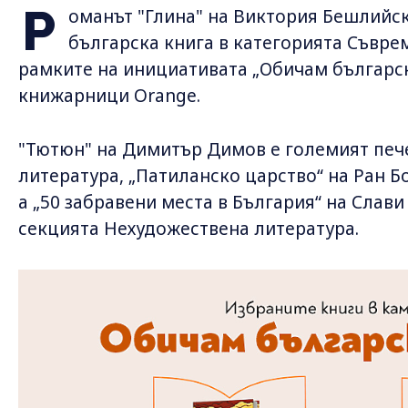
Р
оманът "Глина" на Виктория Бешлийск
българска книга в категорията Съвре
рамките на инициативата „Обичам българск
книжарници Orange.
"Тютюн" на Димитър Димов е големият печ
литература, „Патиланско царство“ на Ран Б
а „50 забравени места в България“ на Слав
секцията Нехудожествена литература.