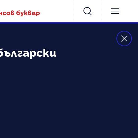
нсов буквар
български