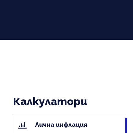
Калкулатори
Лична инфлация