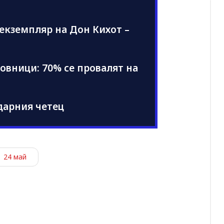
т екземпляр на Дон Кихот –
совници: 70% се провалят на
ндарния четец
24 май