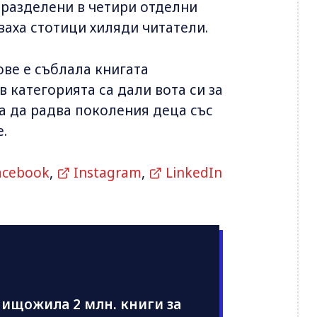
 разделени в четири отделни
ваха стотици хиляди читатели.
ове е съблала книгата
в категорията са дали вота си за
а да радва поколения деца със
.
acebook
,
Instagram
,
LinkedIn
нищожила 2 млн. книги за