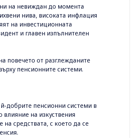
ени на невиждан до момента
ихвени нива, високата инфлация
ияят на инвестиционната
зидент и главен изпълнителен
 на повечето от разглежданите
върху пенсионните системи.
й-добрите пенсионни системи в
о влияние на изкуствения
 на средствата, с което да се
енсия.