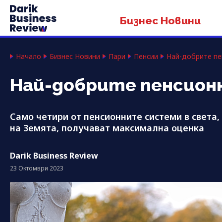
Бизнес Новини
Начало
Бизнес Новини
Пари
Пенсии
Най-добрите пе
Най-добрите пенсион
Само четири от пенсионните системи в света
на Земята, получават максимална оценка
Darik Business Review
23 Октомври 2023