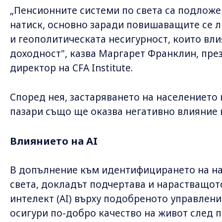
„Пенсионните системи по света са подлож
натиск, основно заради повишаващите се л
и геополитическата несигурност, които вл
доходност", казва Маргарет Франклин, пре
директор на CFA Institute.
Според нея, застаряването на населението
пазари също ще оказва негативно влияние 
Влиянието на AI
В допълнение към идентифицирането на на
света, докладът подчертава и нарастващот
интелект (AI) върху подобреното управление
осигури по-добро качество на живот след п