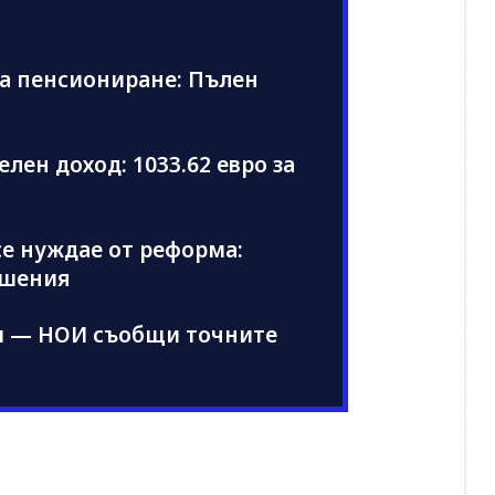
а пенсиониране: Пълен
лен доход: 1033.62 евро за
се нуждае от реформа:
ешения
ли — НОИ съобщи точните