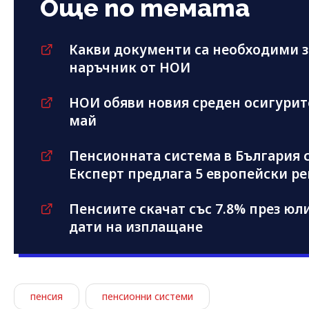
Още по темата
Какви документи са необходими з
наръчник от НОИ
НОИ обяви новия среден осигурите
май
Пенсионната система в България 
Експерт предлага 5 европейски р
Пенсиите скачат със 7.8% през ю
дати на изплащане
пенсия
пенсионни системи