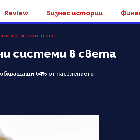
Review
Бизнес истории
Фина
нсионни системи в света
ни системи в света
, обхващащи 64% от населението