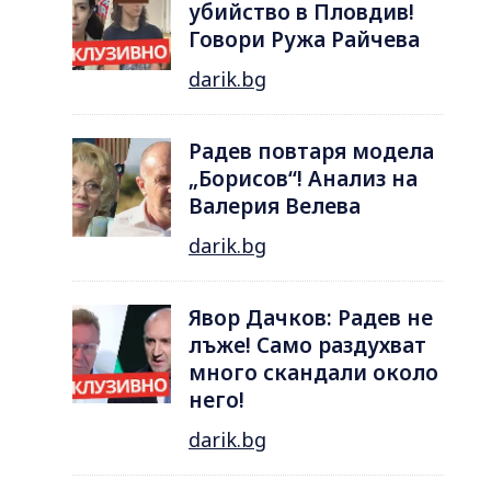
убийство в Пловдив!
Говори Ружа Райчева
darik.bg
Радев повтаря модела
„Борисов“! Анализ на
Валерия Велева
darik.bg
Явор Дачков: Радев не
лъже! Само раздухват
много скандали около
него!
darik.bg