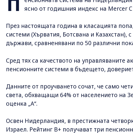
П
ясно от годишния индекс на Mercer CFA 
През настоящата година в класацията попа
системи (Хърватия, Ботсвана и Казахстан), 
държави, сравненявани по 50 различни пок
Сред тях са качеството на управляваните ак
пенсионните системи в бъдещето, доверието
Данните от проучването сочат, че само чет
света, обхващащи 64% от населението на З
оценка „А“.
Освен Нидерландия, в престижната четворк
Израел. Рейтинг B+ получават три пенсионн