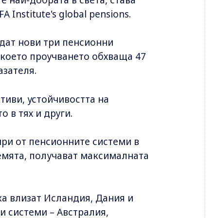
Institute's global pensions.
дат нови три пенсионни
с което проучването обхваща 47
азателя.
тиви, устойчивостта на
 в тях и други.
ири от пенсионните системи в
емята, получават максималната
а влизат Исландия, Дания и
и системи – Австралия,