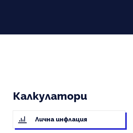
Калкулатори
Лична инфлация