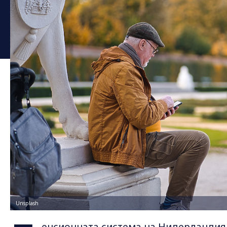
Unsplash
енсионната система на Нидерландия е