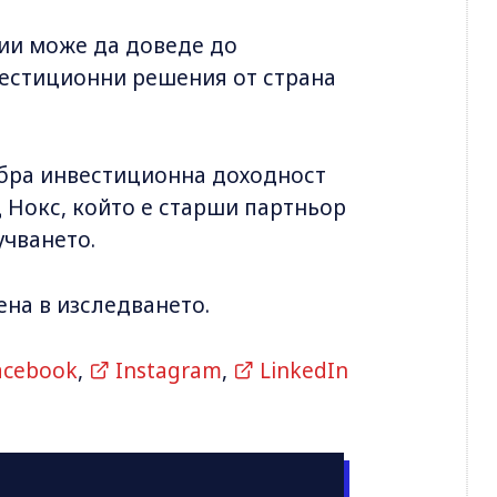
ии може да доведе до
естиционни решения от страна
добра инвестиционна доходност
 Нокс, който е старши партньор
учването.
ена в изследването.
acebook
,
Instagram
,
LinkedIn