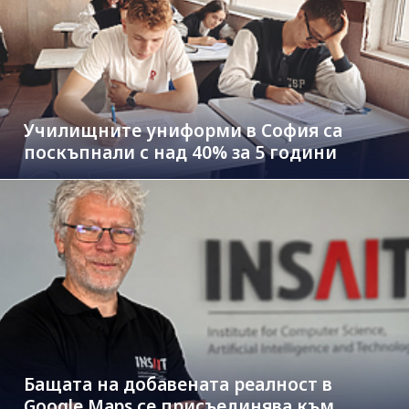
Училищните униформи в София са
поскъпнали с над 40% за 5 години
Бащата на добавената реалност в
Google Maps се присъединява към