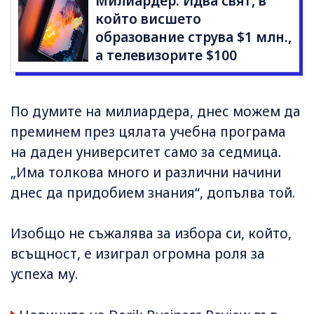
Милиардер: Идва свят, в
който висшето
образование струва $1 млн.,
а телевизорите $100
По думите на милиардера, днес можем да
преминем през цялата учебна програма
на даден университет само за седмица.
„Има толкова много и различни начини
днес да придобием знания“, допълва той.
Изобщо не съжалява за избора си, който,
всъщност, е изиграл огромна роля за
успеха му.