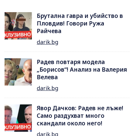
Брутална гавра и убийство в
Пловдив! Говори Ружа
Райчева
darik.bg
Радев повтаря модела
„Борисов“! Анализ на Валерия
Велева
darik.bg
Явор Дачков: Радев не лъже!
Само раздухват много
скандали около него!
darik.bg