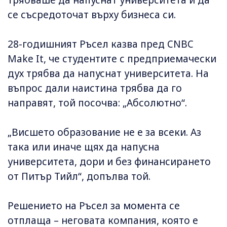
трябваше да напуснат университета и да
се съсредоточат върху бизнеса си.
28-годишният Ръсел казва пред CNBC
Make It, че студентите с предприемачески
дух трябва да напуснат университета. На
въпрос дали наистина трябва да го
направят, той посочва: „Абсолютно“.
„Висшето образование не е за всеки. Аз
така или иначе щях да напусна
университета, дори и без финансирането
от Питър Тийл“, допълва той.
Решението на Ръсел за момента се
отплаща – неговата компания, която е