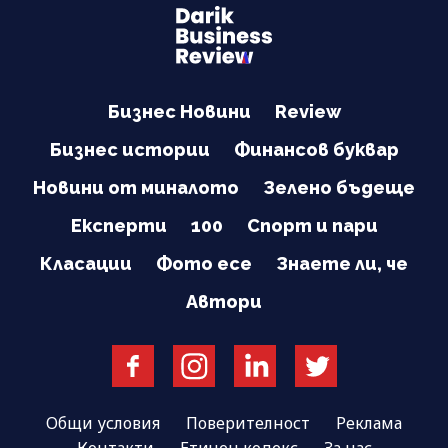
Бизнес Новини
Review
Бизнес истории
Финансов буквар
Новини от миналото
Зелено бъдеще
Експерти
100
Спорт и пари
Класации
Фото есе
Знаете ли, че
Автори
Общи условия
Поверителност
Реклама
Контакти
Етичен кодекс
За нас