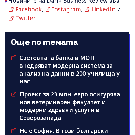
Новините на Darik Business Review във
Facebook
,
Instagram
,
LinkedIn
и
Twitter
!
Още по темата
Световната банка и МОН
внедряват модерна система за
анализ на данни в 200 училища у
нас
Проект за 23 млн. евро осигурява
нов ветеринарен факултет и
модерни здравни услуги в
Северозапада
Не е София: В този български