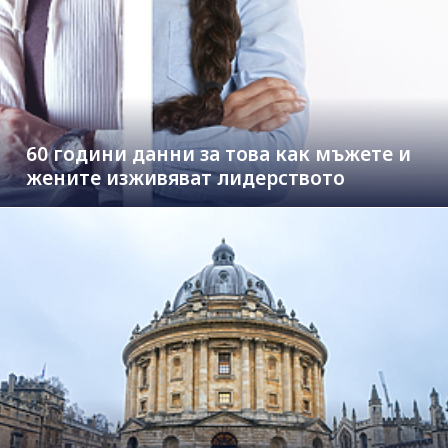
60 години данни за това как мъжете и
жените изживяват лидерството