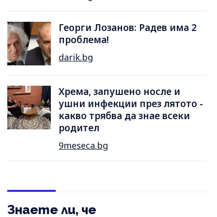
Георги Лозанов: Радев има 2
проблема!
darik.bg
Хрема, запушено носле и
ушни инфекции през лятотo -
какво трябва да знае всеки
родител
9meseca.bg
Знаете ли, че