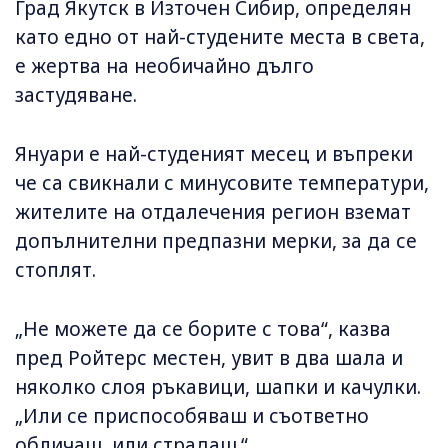
Град Якутск в Източен Сибир, определян
като едно от най-студените места в света,
е жертва на необичайно дълго
застудяване.
Януари е най-студеният месец и въпреки
че са свикнали с минусовите температури,
жителите на отдалечения регион вземат
допълнителни предпазни мерки, за да се
стоплят.
„Не можете да се борите с това“, казва
пред Ройтерс местен, увит в два шала и
няколко слоя ръкавици, шапки и качулки.
„Или се приспособяваш и съответно
обличаш, или страдаш.“