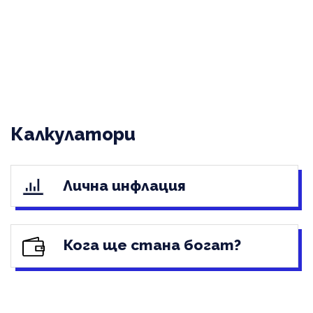
Калкулатори
Лична инфлация
Кога ще стана богат?