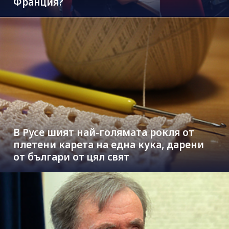
Франция?
В Русе шият най-голямата рокля от
плетени карета на една кука, дарени
от българи от цял свят