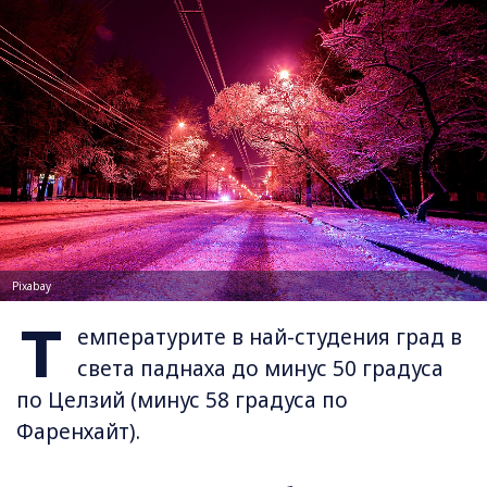
Pixabay
Т
емпературите в най-студения град в
света паднаха до минус 50 градуса
по Целзий (минус 58 градуса по
Фаренхайт).