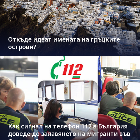
Откъде идват имената на гръцките
острови?
Как сигнал на телефон 112 в България
доведе до залавянето на мигранти във