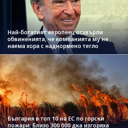
Най-богатият европеец отхвърли
обвиненията, че компанията му не
наема хора с наднормено тегло
България в топ 10 на ЕС по горски
пожари: Близо 300 000 дка изгоряха