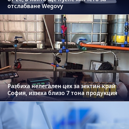
отслабване Wegovy
Разбиха нелегален цех за зехтин край
София, иззеха близо 7 тона продукция