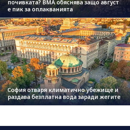
почивката? ВМА обяснява защо август
е пик за оплакванията
София отваря климатично убежище и
раздава безплатна вода заради жегите