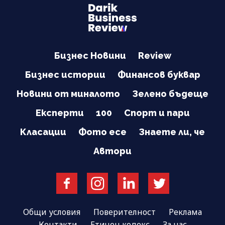
Бизнес Новини
Review
Бизнес истории
Финансов буквар
Новини от миналото
Зелено бъдеще
Експерти
100
Спорт и пари
Класации
Фото есе
Знаете ли, че
Автори
Общи условия
Поверителност
Реклама
Контакти
Етичен кодекс
За нас