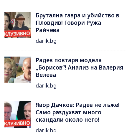
Брутална гавра и убийство в
Пловдив! Говори Ружа
Райчева
darik.bg
Радев повтаря модела
„Борисов“! Анализ на Валерия
Велева
darik.bg
Явор Дачков: Радев не лъже!
Само раздухват много
скандали около него!
darik.bg