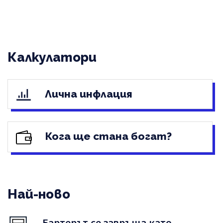
Калкулатори
Лична инфлация
Кога ще стана богат?
Най-ново
Бартерът се завръща като