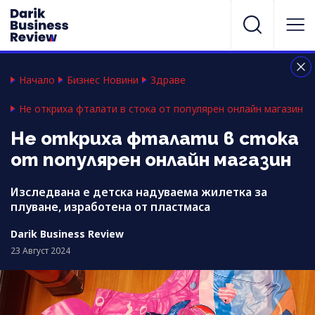
Начало
Бизнес Новини
Здраве
Не откриха фталати в стока от популярен онлайн магазин
Не откриха фталати в стока
от популярен онлайн магазин
Изследвана е детска надуваема жилетка за
плуване, изработена от пластмаса
Darik Business Review
23 Август 2024