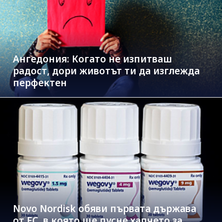
Ангедония: Когато не изпитваш
радост, дори животът ти да изглежда
перфектен
Novo Nordisk обяви първата държава
от ЕС, в която ще пусне хапчето за