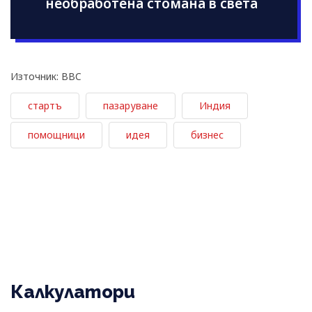
необработена стомана в света
Източник: BBC
стартъ
пазаруване
Индия
помощници
идея
бизнес
Калкулатори