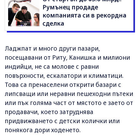
Румънец продаде
компанията си в рекордна
сделка
Ладжпат и много други пазари,
посещавани от Риту, Канишка и милиони
индийци, не са молове с равни
повърхности, ескалатори и климатици.
Това са пренаселени открити базари с
липсващи или неравни пешеходни пътеки
или пък голяма част от мястото е заето от
продавачи, което затруднява
придвижването с детски колички или
понякога дори ходенето.