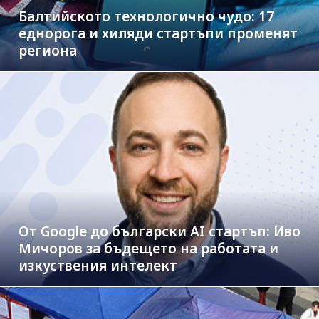
Балтийското технологично чудо: 17
еднорога и хиляди стартъпи променят
региона
От Google до български AI стартъп: Иво
Мичоров за бъдещето на работата и
изкуствения интелект