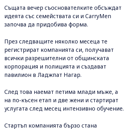
Същата вечер съоснователките обсъждат
идеята със семействата си и CarryMen
започва да придобива форма.
През следващите няколко месеца те
регистрират компанията си, получават
всички разрешителни от общинската
корпорация и полицията и създават
павилион в Ладжпат Нагар.
След това наемат петима млади мъже, а
на по-късен етап и две жени и стартират
услугата след месец интензивно обучение.
Стартъп компанията бързо стана