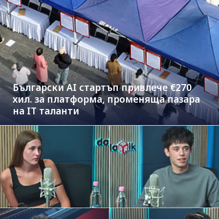
Български AI стартъп привлече €270
хил. за платформа, променяща пазара
на IT таланти