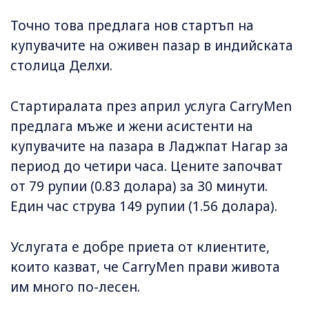
Точно това предлага нов стартъп на
купувачите на оживен пазар в индийската
столица Делхи.
Стартиралата през април услуга CarryMen
предлага мъже и жени асистенти на
купувачите на пазара в Ладжпат Нагар за
период до четири часа. Цените започват
от 79 рупии (0.83 долара) за 30 минути.
Един час струва 149 рупии (1.56 долара).
Услугата е добре приета от клиентите,
които казват, че CarryMen прави живота
им много по-лесен.