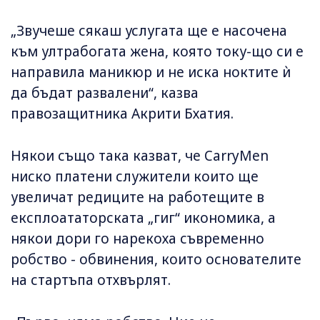
„Звучеше сякаш услугата ще е насочена
към ултрабогата жена, която току-що си е
направила маникюр и не иска ноктите ѝ
да бъдат развалени“, казва
правозащитника Акрити Бхатия.
Някои също така казват, че CarryMen
ниско платени служители които ще
увеличат редиците на работещите в
експлоататорската „гиг“ икономика, а
някои дори го нарекоха съвременно
робство - обвинения, които основателите
на стартъпа отхвърлят.