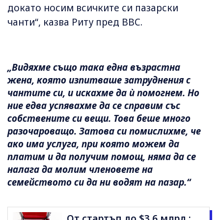
докато носим всичките си пазарски
чанти“, казва Риту пред BBC.
„Видяхме също така една възрастна
жена, която изпитваше затруднения с
чантите си, и искахме да ѝ помогнем. Но
ние едва успявахме да се справим със
собствените си вещи. Това беше много
разочароващо. Затова си помислихме, че
ако има услуга, при която можем да
платим и да получим помощ, няма да се
налага да молим членовете на
семейството си да ни водят на пазар.“
От стартъп до $3.6 млрд.: