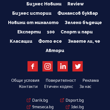
Бизнес Новини
Review
Бизнес истории
Финансов буквар
Новини от миналото
Зелено бъдеще
Експерти
100
Спорт и пари
Класации
Фото есе
Знаете ли, че
Автори
Общи условия
Поверителност
Реклама
Контакти
Етичен кодекс
За нас
Darik.bg
Dsport.bg
9meseca.bg
Idei.bg