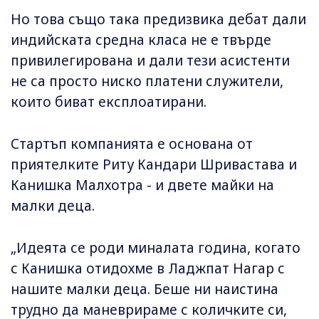
Но това също така предизвика дебат дали
индийската средна класа не е твърде
привилегирована и дали тези асистенти
не са просто ниско платени служители,
които биват експлоатирани.
Стартъп компанията е основана от
приятелките Риту Кандари Шривастава и
Канишка Малхотра - и двете майки на
малки деца.
„Идеята се роди миналата година, когато
с Канишка отидохме в Ладжпат Нагар с
нашите малки деца. Беше ни наистина
трудно да маневрираме с количките си,