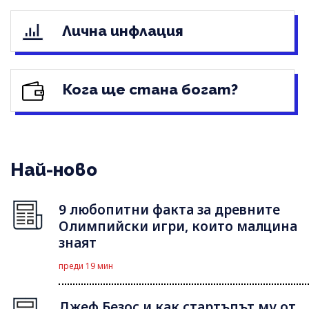
Лична инфлация
Кога ще стана богат?
Най-ново
9 любопитни факта за древните
Олимпийски игри, които малцина
знаят
преди 19 мин
Джеф Безос и как стартъпът му от