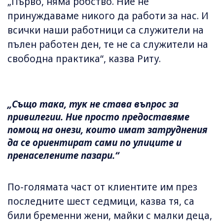
„Първо, няма робство. Ние не
принуждаваме никого да работи за нас. И
всички наши работници са служители на
пълен работен ден, те не са служители на
свободна практика“, казва Риту.
„Също така, тук не става въпрос за
привилегии. Ние просто предоставяме
помощ на онези, които имат затруднения
да се ориентират сами по улиците и
пренаселените пазари.“
По-голямата част от клиентите им през
последните шест седмици, казва тя, са
били бременни жени, майки с малки деца,