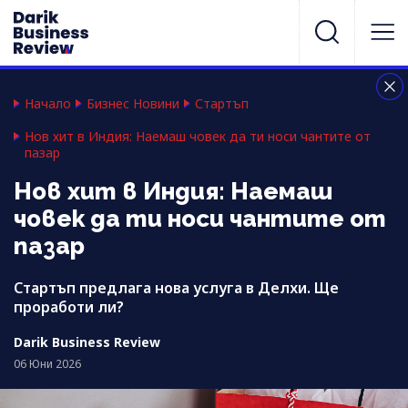
Начало
Бизнес Новини
Стартъп
Нов хит в Индия: Наемаш човек да ти носи чантите от
пазар
Нов хит в Индия: Наемаш
човек да ти носи чантите от
пазар
Стартъп предлага нова услуга в Делхи. Ще
проработи ли?
Darik Business Review
06 Юни 2026