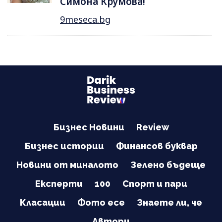
Симона Крумова!
9meseca.bg
Бизнес Новини
Review
Бизнес истории
Финансов буквар
Новини от миналото
Зелено бъдеще
Експерти
100
Спорт и пари
Класации
Фото есе
Знаете ли, че
Автори