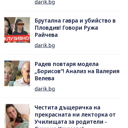
darik.bg
Брутална гавра и убийство в
Пловдив! Говори Ружа
Райчева
darik.bg
Радев повтаря модела
„Борисов“! Анализ на Валерия
Велева
darik.bg
Честита дъщеричка на
прекрасната ни лекторка от
Училищата за родители -