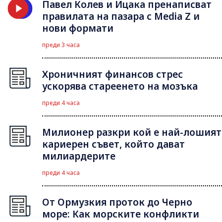
Павел Колев и Ицака пренаписват
правилата на пазара с Media Z и
нови формати
преди 3 часа
Хроничният финансов стрес
ускорява стареенето на мозъка
преди 4 часа
Милионер разкри кой е най-лошият
кариерен съвет, който дават
милиардерите
преди 4 часа
От Ормузкия проток до Черно
море: Как морските конфликти