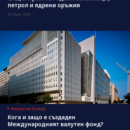
петрол и ядрени оръжия
02 Март 2026
Финансов буквар
Кога и защо е създаден
Международният валутен фонд?