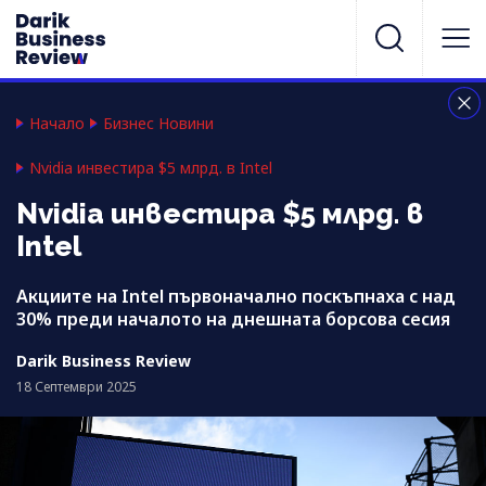
Начало
Бизнес Новини
Nvidia инвестира $5 млрд. в Intel
Nvidia инвестира $5 млрд. в
Intel
Акциите на Intel първоначално поскъпнаха с над
30% преди началото на днешната борсова сесия
Darik Business Review
18 Септември 2025