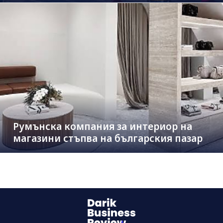
Румънска компания за интериор на
магазини стъпва на българския пазар