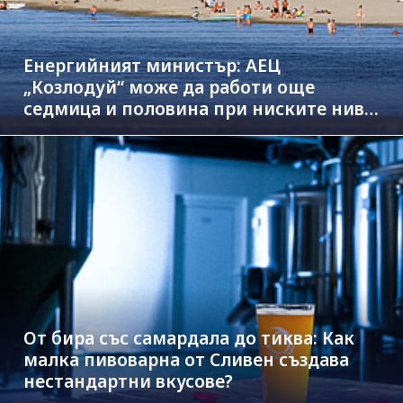
Енергийният министър: АЕЦ
„Козлодуй“ може да работи още
седмица и половина при ниските нива
на Дунав
От бира със самардала до тиква: Как
малка пивоварна от Сливен създава
нестандартни вкусове?