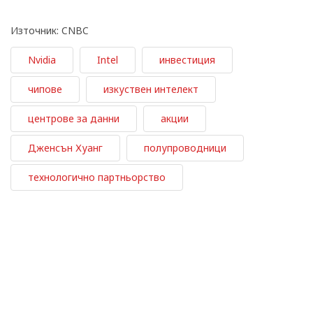
Източник: CNBC
Nvidia
Intel
инвестиция
чипове
изкуствен интелект
центрове за данни
акции
Дженсън Хуанг
полупроводници
технологично партньорство