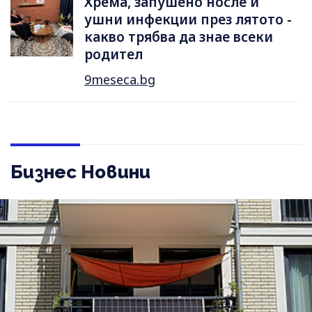
Хрема, запушено носле и
ушни инфекции през лятотo -
какво трябва да знае всеки
родител
9meseca.bg
Бизнес Новини