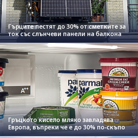
Гърците пестят до 30% от сметките за
ток със слънчеви панели на балкона
Гръцкото кисело мляко завладява
Европа, въпреки че е до 30% по-скъпо