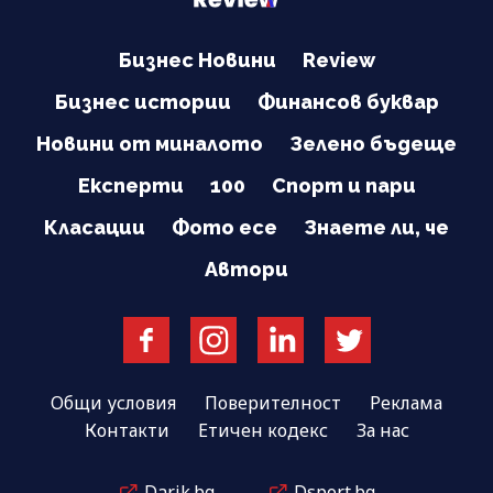
Бизнес Новини
Review
Бизнес истории
Финансов буквар
Новини от миналото
Зелено бъдеще
Експерти
100
Спорт и пари
Класации
Фото есе
Знаете ли, че
Автори
Общи условия
Поверителност
Реклама
Контакти
Етичен кодекс
За нас
Darik.bg
Dsport.bg