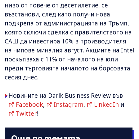
ниво от повече от десетилетие, се
възстанови, след като получи нова
подкрепа от администрацията на Тръмп,
която сключи сделка с правителството на
САЩ да инвестира 10% в производителя
на чипове миналия август. Акциите на Intel
поскъпваха с 11% от началото на юли
преди търговията началото на борсовата
сесия днес.
Новините на Darik Business Review във
Facebook
,
Instagram
,
LinkedIn
и
Twitter
!
Още по темата