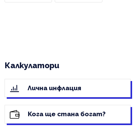
Калкулатори
Лична инфлация
Кога ще стана богат?