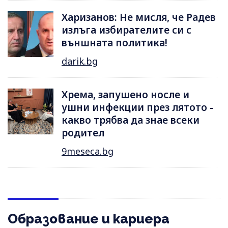
Харизанов: Не мисля, че Радев
излъга избирателите си с
външната политика!
darik.bg
Хрема, запушено носле и
ушни инфекции през лятотo -
какво трябва да знае всеки
родител
9meseca.bg
Образование и кариера