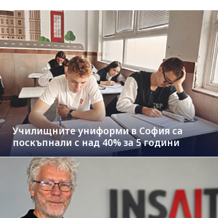
Училищните униформи в София са
поскъпнали с над 40% за 5 години