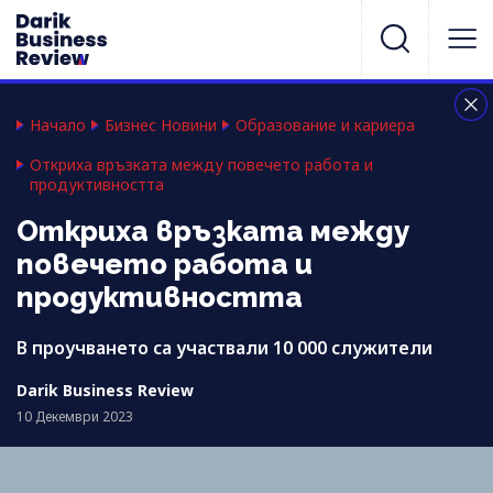
Начало
Бизнес Новини
Образование и кариера
Откриха връзката между повечето работа и
продуктивността
Откриха връзката между
повечето работа и
продуктивността
В проучването са участвали 10 000 служители
Darik Business Review
10 Декември 2023