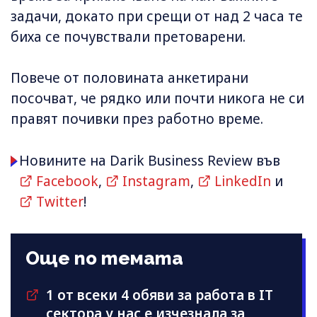
задачи, докато при срещи от над 2 часа те
биха се почувствали претоварени.
Повече от половината анкетирани
посочват, че рядко или почти никога не си
правят почивки през работно време.
Новините на Darik Business Review във
Facebook
,
Instagram
,
LinkedIn
и
Twitter
!
Още по темата
1 от всеки 4 обяви за работа в IT
сектора у нас е изчезнала за