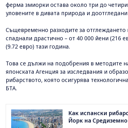
ферма змиорки остава около три до четири 
уловените в дивата природа и доотгледани
Същевременно разходите за отглеждането н
спаднали драстично – от 40 000 йени (216 ев
(9.72 евро) тази година.
Това се дължи на подобрения в методите н
японската Агенция за изследвания и образо
рибарството, която осигурява технологична
БТА.
Как испански рибарс
Йорк на Средиземно