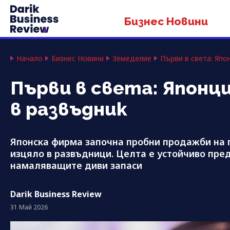
Бизнес Новини
Начало
Бизнес Новини
Земеделие
Първи в света: Япо
Първи в света: Японц
в развъдник
Японска фирма започна пробни продажби на 
изцяло в развъдници. Целта е устойчиво пре
намаляващите диви запаси
Darik Business Review
31 Май 2026