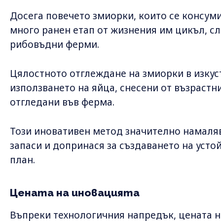
Досега повечето змиорки, които се консуми
много ранен етап от жизнения им цикъл, сл
рибовъдни ферми.
Цялостното отглеждане на змиорки в изкус
използването на яйца, снесени от възрастн
отгледани във ферма.
Този иновативен метод значително намаляв
запаси и допринася за създаването на уст
план.
Цената на иновацията
Въпреки технологичния напредък, цената н