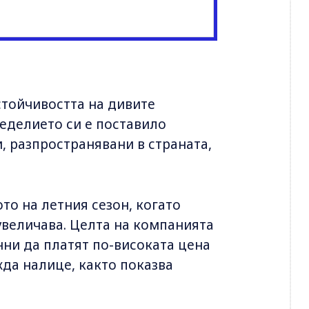
стойчивостта на дивите
еделието си е поставило
и, разпространявани в страната,
то на летния сезон, когато
величава. Целта на компанията
нни да платят по-високата цена
жда налице, както показва