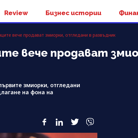
Review
Бизнес истории
Фина
нците вече продават змиорки, отгледани в развъдник
ите вече продават змио
първите змиорки, отгледани
длагане на фона на