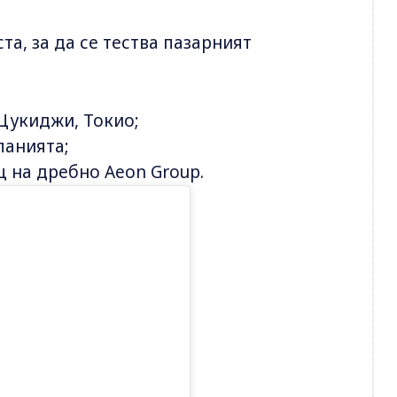
а, за да се тества пазарният
 Цукиджи, Токио;
панията;
 на дребно Aeon Group.