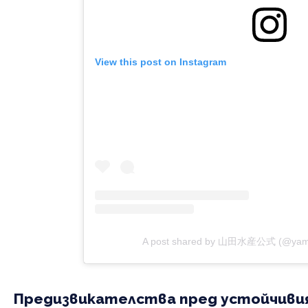
View this post on Instagram
A post shared by 山田水産公式 (@yamad
Предизвикателства пред устойчиви