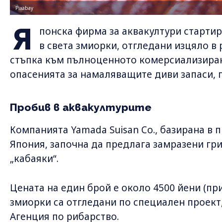
Pixabay
Я
понска фирма за аквакултури старти
в света змиорки, отгледани изцяло в 
стъпка към пълноценното комерсиализиран
опасенията за намаляващите диви запаси, 
Пробив в аквакултурите
Компанията Yamada Suisan Co., базирана в 
Япония, започна да предлага замразени гр
„кабаяки“.
Цената на един брой е около 4500 йени (при
змиорки са отгледани по специален проект
Агенция по рибарство.