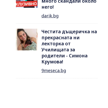
много скандали около
него!
darik.bg
Честита дъщеричка на
прекрасната ни
лекторка от
Училищата за
родители - Симона
Крумова!
9meseca.bg