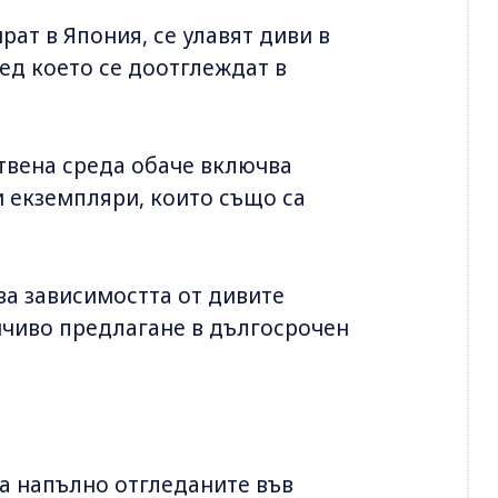
рат в Япония, се улавят диви в
ед което се доотглеждат в
твена среда обаче включва
и екземпляри, които също са
а зависимостта от дивите
ойчиво предлагане в дългосрочен
а напълно отгледаните във