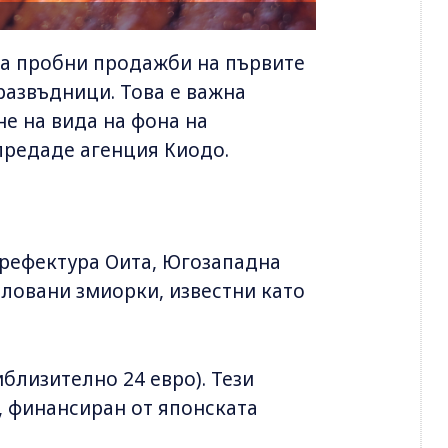
ра пробни продажби на първите
развъдници. Това е важна
е на вида на фона на
предаде агенция Киодо.
префектура Оита, Югозападна
иловани змиорки, известни като
близително 24 евро). Тези
, финансиран от японската