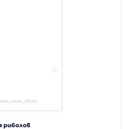
a_suisan_official)
я риболов