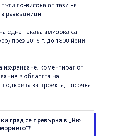
пъти по-висока от тази на
 в развъдници.
а една такава змиорка са
ро) през 2016 г. до 1800 йени
а изхранване, коментират от
вание в областта на
 подкрепа за проекта, посочва
ки град се превърна в „Ню
морието“?