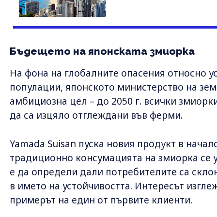
Бъдещето на японската змиорка
На фона на глобалните опасения относно у
популации, японското министерство на зем
амбициозна цел – до 2050 г. всички змиорк
да са изцяло отглеждани във ферми.
Yamada Suisan пуска новия продукт в начало
традиционно консумацията на змиорка се у
е да определи дали потребителите са скло
в името на устойчивостта. Интересът изгле
примерът на един от първите клиенти.