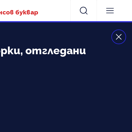
нсов буквар
рки, отгледани