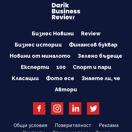
Бизнес Новини
Review
Бизнес истории
Финансов буквар
Новини от миналото
Зелено бъдеще
Експерти
100
Спорт и пари
Класации
Фото есе
Знаете ли, че
Автори
Общи условия
Поверителност
Реклама