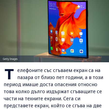
Getty Images
Т
елефоните със сгъваем екран са на
пазара от близо пет години, а в този
период имаше доста опасения относно
това колко дълго издържат сгъващите се
части на техните екрани. Сега си
представете екран, който се сгъва на две