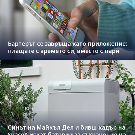
Бартерът се завръща като приложение:
плащате с времето си, вместо с пари
Синът на Майкъл Дeл и бивш кадър на
SpaceX искат батерии за съхранение на