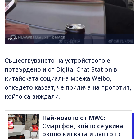
Weibo
Съществуването на устройството е
потвърдено и от Digital Chat Station в
китайската социална мрежа Weibo,
откъдето казват, че прилича на прототип,
който са виждали.
Най-новото от MWC:
Смартфон, който се увива
около китката и лаптоп с