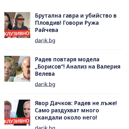
Брутална гавра и убийство в
Пловдив! Говори Ружа
Райчева
darik.bg
Радев повтаря модела
„Борисов“! Анализ на Валерия
Велева
darik.bg
Явор Дачков: Радев не лъже!
Само раздухват много
скандали около него!
darik.bg