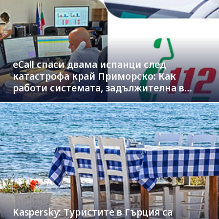
eCall спаси двама испанци след
катастрофа край Приморско: Как
работи системата, задължителна в
новите коли
Kaspersky: Туристите в Гърция са