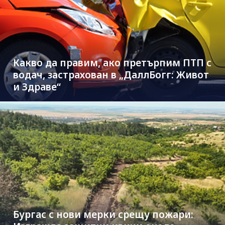
Какво да правим, ако претърпим ПТП с
водач, застрахован в „ДаллБогг: Живот
и Здраве“
Бургас с нови мерки срещу пожари: