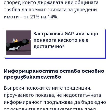
според които държавата или общината
трябва да поемат грижата за увредени
имоти – от 21% на 14%.
Застраховка GAP или защо
понякога каското не е
достатъчно?
Информираността остава основно
предизвикателство
Въпреки положителните тенденции,
проучването показва, че недостатъчната
информираност продължава да бъде едно
от основните предизвикателства пред