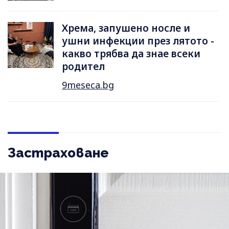
Хрема, запушено носле и
ушни инфекции през лятотo -
какво трябва да знае всеки
родител
9meseca.bg
Застраховане