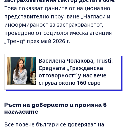
застрахователния сектор достига 60%
.
Това показват данните от национално
представително проучване „Нагласи и
информираност за застраховането“,
проведено от социологическа агенция
„Тренд“ през май 2026 г.
Василена Чолакова, Trusti:
Средната „Гражданска
отговорност“ у нас вече
струва около 160 евро
Ръст на доверието и промяна в
нагласите
Все повече българи се доверяват на