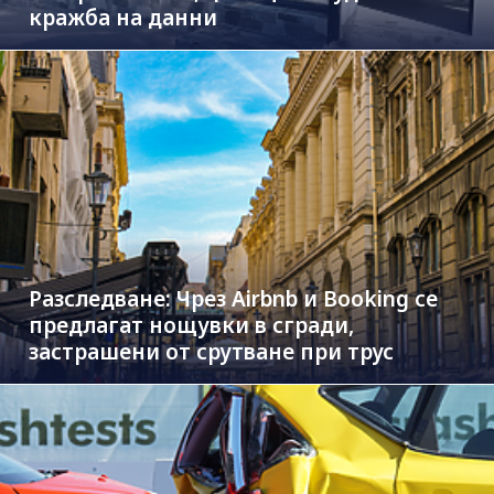
кражба на данни
Разследване: Чрез Airbnb и Booking се
предлагат нощувки в сгради,
застрашени от срутване при трус