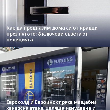
Как да предпазим дома си от крадци
през лятото: 8 ключови съвета от
полицията
Еврохолд и Евроинс спряха мащабна
хакерска атака, целяща изнудване и