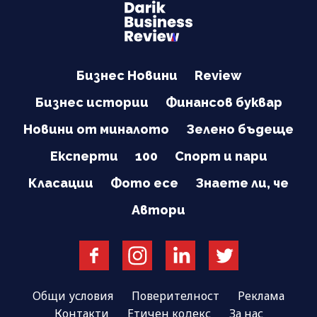
Бизнес Новини
Review
Бизнес истории
Финансов буквар
Новини от миналото
Зелено бъдеще
Експерти
100
Спорт и пари
Класации
Фото есе
Знаете ли, че
Автори
Общи условия
Поверителност
Реклама
Контакти
Етичен кодекс
За нас