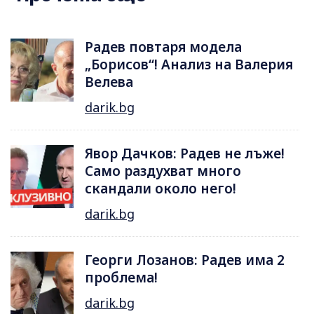
Радев повтаря модела
„Борисов“! Анализ на Валерия
Велева
darik.bg
Явор Дачков: Радев не лъже!
Само раздухват много
скандали около него!
darik.bg
Георги Лозанов: Радев има 2
проблема!
darik.bg