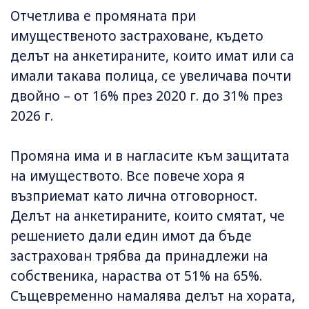
Отчетлива е промяната при
имущественото застраховане, където
делът на анкетираните, които имат или са
имали такава полица, се увеличава почти
двойно – от 16% през 2020 г. до 31% през
2026 г.
Промяна има и в нагласите към защитата
на имуществото. Все повече хора я
възприемат като лична отговорност.
Делът на анкетираните, които смятат, че
решението дали един имот да бъде
застрахован трябва да принадлежи на
собственика, нараства от 51% на 65%.
Същевременно намалява делът на хората,