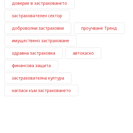
доверие в застраховането
застрахователен сектор
доброволни застраховки
проучване Тренд
имуществено застраховане
здравна застраховка
автокаско
финансова защита
застрахователна култура
нагласи към застраховането