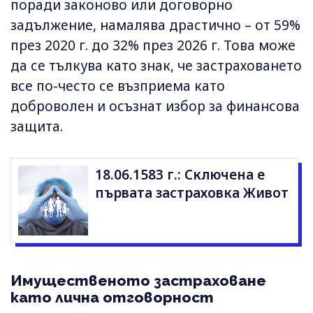
поради законово или договорно
задължение, намалява драстично – от 59%
през 2020 г. до 32% през 2026 г. Това може
да се тълкува като знак, че застраховането
все по-често се възприема като
доброволен и осъзнат избор за финансова
защита.
18.06.1583 г.: Сключена е
първата застраховка Живот
Имущественото застраховане
като лична отговорност