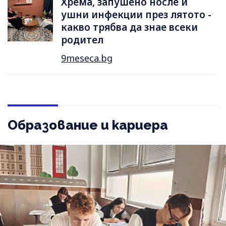
Хрема, запушено носле и
ушни инфекции през лятотo -
какво трябва да знае всеки
родител
9meseca.bg
Образование и кариера