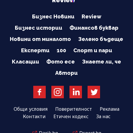
Бизнес Новини
Review
Бизнес истории
Финансов буквар
Новини от миналото
Зелено бъдеще
Експерти
100
Спорт и пари
Класации
Фото есе
Знаете ли, че
Автори
Общи условия
Поверителност
Реклама
Контакти
Етичен кодекс
За нас