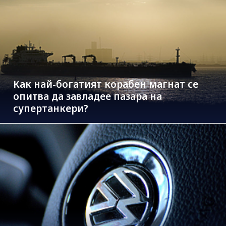
Как най-богатият корабен магнат се
опитва да завладее пазара на
супертанкери?