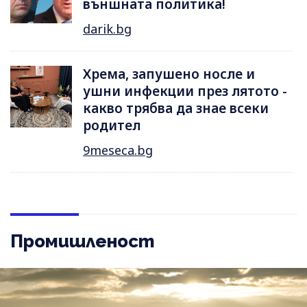
външната политика!
darik.bg
Хрема, запушено носле и
ушни инфекции през лятотo -
какво трябва да знае всеки
родител
9meseca.bg
Промишленост