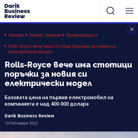
Начало
Бизнес Новини
Промишленост
Rolls-Royce вече има стотици поръчки за новия си
електрически модел
Rolls-Royce вече има стотици
поръчки за новия си
електрически модел
Базовата цена на първия електромобил на
компанията е над 400 000 долара
Darik Business Review
19 Октомври 2022