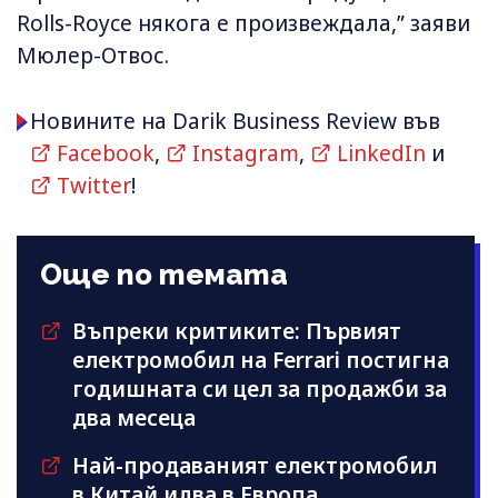
Rolls-Royce някога е произвеждала,” заяви
Мюлер-Отвос.
Новините на Darik Business Review във
Facebook
,
Instagram
,
LinkedIn
и
Twitter
!
Още по темата
Въпреки критиките: Първият
електромобил на Ferrari постигна
годишната си цел за продажби за
два месеца
Най-продаваният електромобил
в Китай идва в Европа