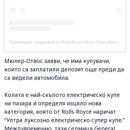
Публикация, споделена от Rolls-Royce Motor Cars (@rollsroycecars)
Мюлер-Отвос заяви, че има купувачи,
които са заплатили депозит още преди да
са видели автомобила.
Колата е най-скъпото електрическо купе
на пазара и определя изцяло нова
категория, която от Rolls-Royce наричат
“Ултра луксозно електрическо супер купе.”
Междувременно, тази седмица General