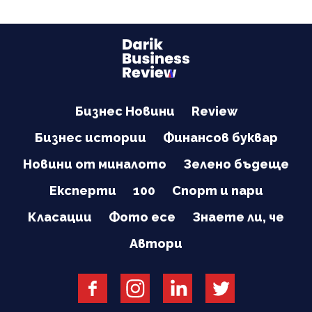
Бизнес Новини
Review
Бизнес истории
Финансов буквар
Новини от миналото
Зелено бъдеще
Експерти
100
Спорт и пари
Класации
Фото есе
Знаете ли, че
Автори