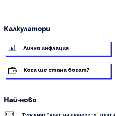
Калкулатори
Лична инфлация
Кога ще стана богат?
Най-ново
Турският "крал на дюнерите" плати