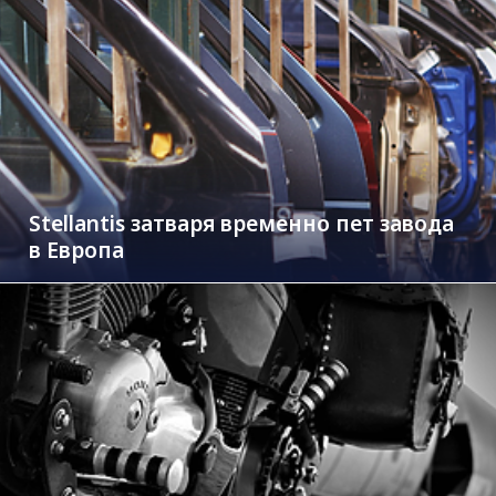
Stellantis затваря временно пет завода
в Европа