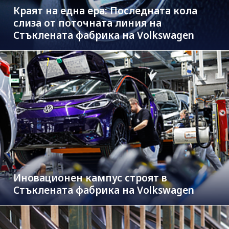
Краят на една ера: Последната кола
слиза от поточната линия на
Стъклената фабрика на Volkswagen
Иновационен кампус строят в
Стъклената фабрика на Volkswagen