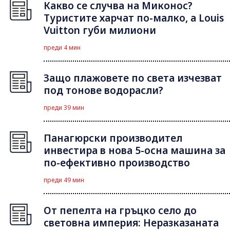
Какво се случва на Миконос?
Туристите харчат по-малко, а Louis
Vuitton губи милиони
преди 4 мин
Защо плажовете по света изчезват
под тонове водорасли?
преди 39 мин
Панагюрски производител
инвестира в нова 5-осна машина за
по-ефективно производство
преди 49 мин
От пепелта на гръцко село до
световна империя: Неразказаната