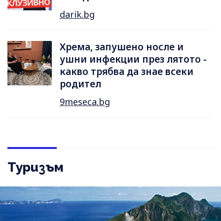
darik.bg
Хрема, запушено носле и
ушни инфекции през лятотo -
какво трябва да знае всеки
родител
9meseca.bg
Туризъм