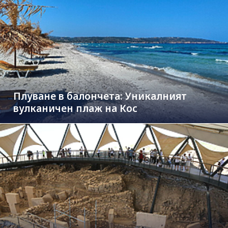
Плуване в балончета: Уникалният
вулканичен плаж на Кос