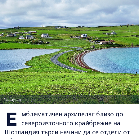
Pixabay.com
Е
мблематичен архипелаг близо до
североизточното крайбрежие на
Шотландия търси начини да се отдели от