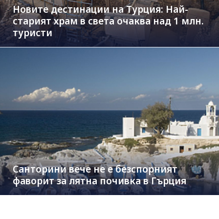
Новите дестинации на Турция: Най-
старият храм в света очаква над 1 млн.
туристи
Санторини вече не е безспорният
фаворит за лятна почивка в Гърция