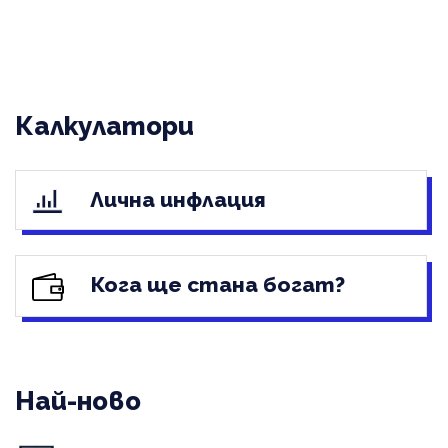
Калкулатори
Лична инфлация
Кога ще стана богат?
Най-ново