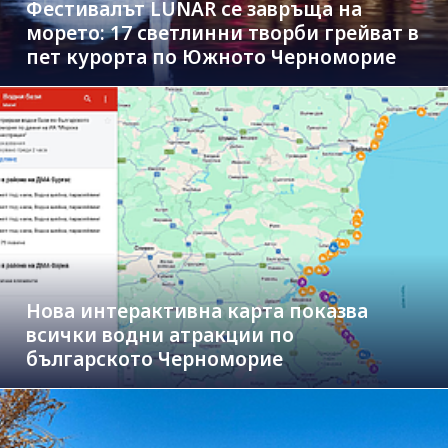
Фестивалът LUNAR се завръща на
морето: 17 светлинни творби грейват в
пет курорта по Южното Черноморие
Нова интерактивна карта показва
всички водни атракции по
българското Черноморие