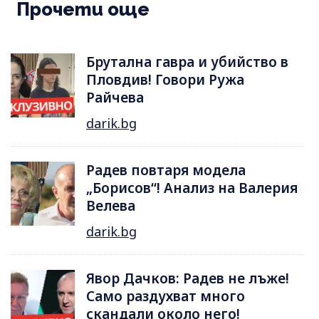
Прочети още
Брутална гавра и убийство в
Пловдив! Говори Ружа
Райчева
darik.bg
Радев повтаря модела
„Борисов“! Анализ на Валерия
Велева
darik.bg
Явор Дачков: Радев не лъже!
Само раздухват много
скандали около него!