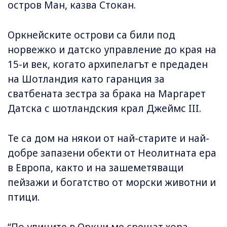
остров Ман, казва Стокан.
Оркнейските острови са били под
норвежко и датско управление до края на
15-и век, когато архипелагът е предаден
на Шотландия като гаранция за
сватбената зестра за брака на Маргарет
Датска с шотландския крал Джеймс III.
Те са дом на някои от най-старите и най-
добре запазени обекти от Неолитната ера
в Европа, както и на зашеметяващи
пейзажи и богатство от морски животни и
птици.
“По улиците в Оркни ме срещат хора,