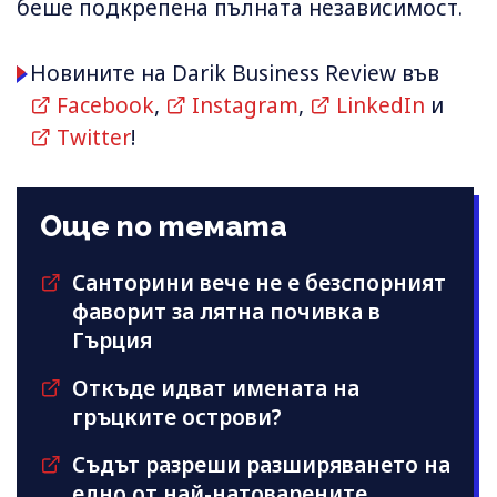
беше подкрепена пълната независимост.
Новините на Darik Business Review във
Facebook
,
Instagram
,
LinkedIn
и
Twitter
!
Още по темата
Санторини вече не е безспорният
фаворит за лятна почивка в
Гърция
Откъде идват имената на
гръцките острови?
Съдът разреши разширяването на
едно от най-натоварените