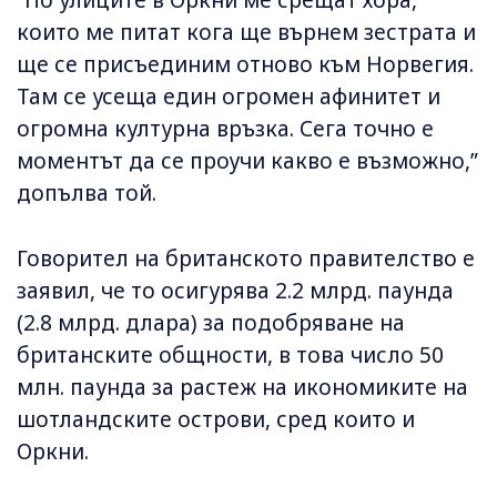
които ме питат кога ще върнем зестрата и
ще се присъединим отново към Норвегия.
Там се усеща един огромен афинитет и
огромна културна връзка. Сега точно е
моментът да се проучи какво е възможно,”
допълва той.
Говорител на британското правителство е
заявил, че то осигурява 2.2 млрд. паунда
(2.8 млрд. длара) за подобряване на
британските общности, в това число 50
млн. паунда за растеж на икономиките на
шотландските острови, сред които и
Оркни.