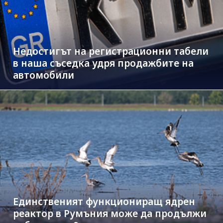
Недостигът на регистрационни табели
в наша съседка удря продажбите на
автомобили
Единственият функциониращ ядрен
реактор в Румъния може да продължи