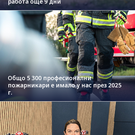
работа още 9 дни
Общо 5 300 професионални
пожарникари е имало у нас през 2025
г.