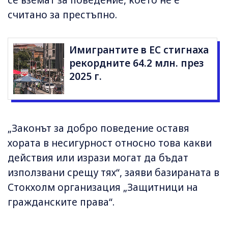
се вземат за поведение, което не е
считано за престъпно.
Имигрантите в ЕС стигнаха
рекордните 64.2 млн. през
2025 г.
„Законът за добро поведение оставя
хората в несигурност относно това какви
действия или изрази могат да бъдат
използвани срещу тях“, заяви базираната в
Стокхолм организация „Защитници на
гражданските права“.