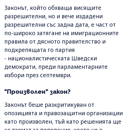
Законът, който обхваща висящите
разрешителни, но и вече издадени
разрешителни със задна дата, е част от
по-широко затягане на имиграционните
правила от дясното правителство и
подкрепящата го партия
- националистическата Шведски
демократи, преди парламентарните
избори през септември.
"Произволен" закон?
Законът беше разкритикуван от
опозицията и правозащитни организации
като произволен, тъй като решенията ще