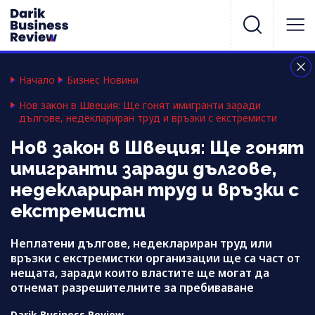
Начало
Бизнес Новини
Нов закон в Швеция: Ще гонят имигранти заради
дългове, недеклариран труд и връзки с екстремисти
Нов закон в Швеция: Ще гонят
имигранти заради дългове,
недеклариран труд и връзки с
екстремисти
Неплатени дългове, недеклариран труд или
връзки с екстремистки организации ще са част от
нещата, заради които властите ще могат да
отнемат разрешителните за пребиваване
Darik Business Review