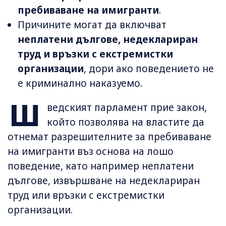
пребиваване на имигранти
.
Причините могат да включват
неплатени дългове, недеклариран
труд и връзки с екстремистки
организации
, дори ако поведението не
е криминално наказуемо.
Ш
ведският парламент прие закон,
който позволява на властите да
отнемат разрешителните за пребиваване
на имигранти въз основа на лошо
поведение, като например неплатени
дългове, извършване на недеклариран
труд или връзки с екстремистки
организации.