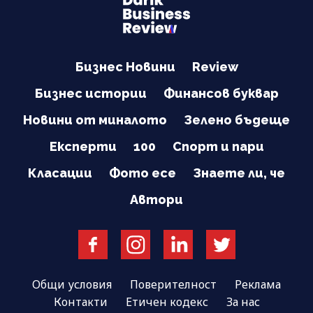
Бизнес Новини
Review
Бизнес истории
Финансов буквар
Новини от миналото
Зелено бъдеще
Експерти
100
Спорт и пари
Класации
Фото есе
Знаете ли, че
Автори
Общи условия
Поверителност
Реклама
Контакти
Етичен кодекс
За нас