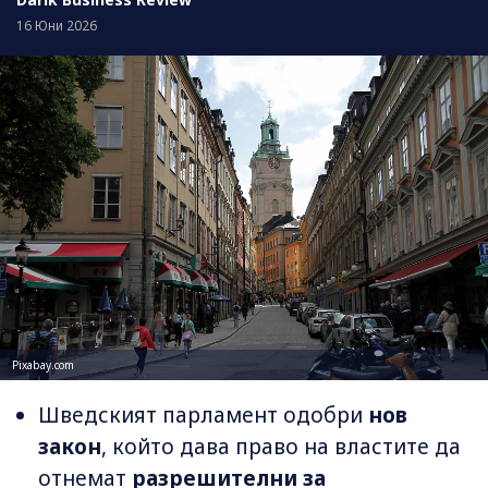
16 Юни 2026
Pixabay.com
Шведският парламент одобри
нов
закон
, който дава право на властите да
отнемат
разрешителни за