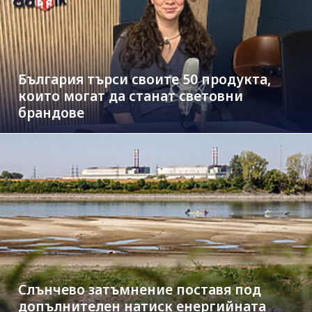
България търси своите 50 продукта,
които могат да станат световни
брандове
Слънчево затъмнение поставя под
допълнителен натиск енергийната